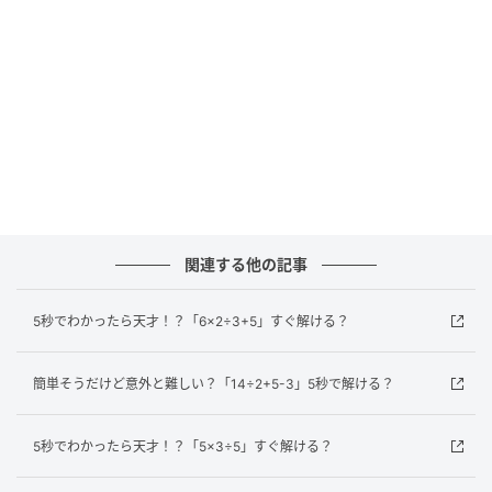
正解は…？
この問題のポイントは計算の順番です。計算のルール
は「かっこ」→「掛け算・割り算」→「足し算・引き
算」の順番で行います。それでは、順番に解いてみま
しょう。
どうでしたか？計算の順番をしっかり守れば、難しく
ないですよね。普段は電卓やスマホに頼りがちです
関連する他の記事
が、たまには頭を使って計算の腕を磨いてみましょ
う！
5秒でわかったら天才！？「6×2÷3+5」すぐ解ける？
元記事で読む
簡単そうだけど意外と難しい？「14÷2+5-3」5秒で解ける？
次の記事
5秒でわかったら天才！？「5×3÷5」すぐ解ける？
簡単そうだけど意外と難しい？「0.8−0.2×
5」5秒で解ける？