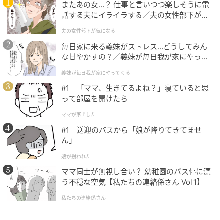
またあの女…？ 仕事と言いつつ楽しそうに電
話する夫にイライラする／夫の女性部下が気
になる（1）【夫婦の危機 まんが】
夫の女性部下が気になる
毎日家に来る義妹がストレス…どうしてみん
な甘やかすの？／義妹が毎日我が家にやって
くる（1）【義父母がシンドイんです！ まん
義妹が毎日我が家にやってくる
が】
#1 「ママ、生きてるよね？」寝ていると思
って部屋を開けたら
ママが家出した
#1 送迎のバスから「娘が降りてきてませ
ん」
娘が拐われた
ママ同士が無視し合い？ 幼稚園のバス停に漂
う不穏な空気【私たちの連絡係さん Vol.1】
私たちの連絡係さん