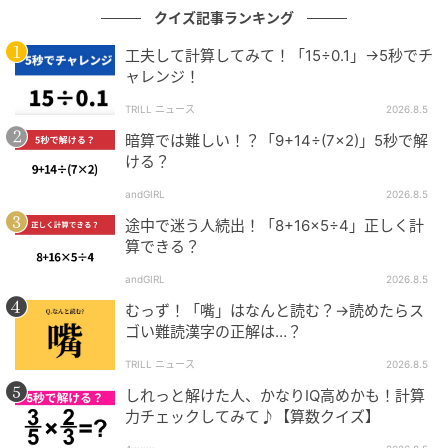
クイズ記事ランキング
工夫して計算してみて！「15÷0.1」→5秒でチ
ャレンジ！
TRILL ニュース
2026.8.5
暗算では難しい！？「9+14÷(7×2)」5秒で解
ける？
andGIRL
2026.8.5
途中で迷う人続出！「8+16×5÷4」正しく計
算できる？
andGIRL
2026.8.5
むっず！「嘴」はなんと読む？→読めたらス
ゴい難読漢字の正解は…？
TRILL ニュース
2026.8.5
しれっと解けた人、かなりIQ高めかも！計算
力チェックしてみて♪【算数クイズ】