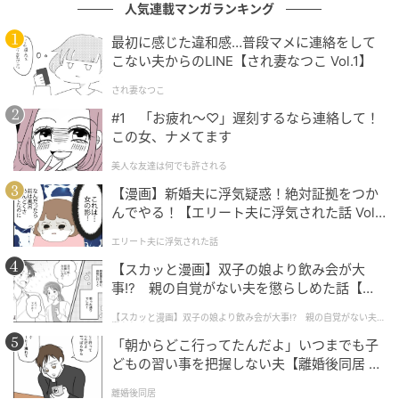
人気連載マンガランキング
最初に感じた違和感…普段マメに連絡をして
こない夫からのLINE【され妻なつこ Vol.1】
され妻なつこ
#1 「お疲れ〜♡」遅刻するなら連絡して！
この女、ナメてます
出典：select.mamastar.jp
美人な友達は何でも許される
【漫画】新婚夫に浮気疑惑！絶対証拠をつか
んでやる！【エリート夫に浮気された話 Vol.
1】
エリート夫に浮気された話
【スカッと漫画】双子の娘より飲み会が大
事!? 親の自覚がない夫を懲らしめた話【第1
話】
【スカッと漫画】双子の娘より飲み会が大事!? 親の自覚がない夫を
懲らしめた話
「朝からどこ行ってたんだよ」いつまでも子
どもの習い事を把握しない夫【離婚後同居 Vo
l.1】
離婚後同居