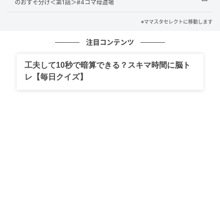
のおすそ分け＜第1話＞#4コマ母道場
※ママスタセレクトに移動します
注目コンテンツ
工夫して10秒で暗算できる？スキマ時間に脳ト
レ【毎日クイズ】
出典：select.mamastar.jp