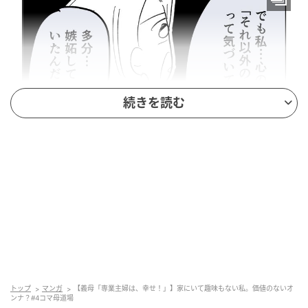
続きを読む
出典：select.mamastar.jp
後悔はしていない！だけど……【義母の気持
ち】
トップ
マンガ
【義母「専業主婦は、幸せ！」】家にいて趣味もない私。価値のないオ
ンナ？#4コマ母道場