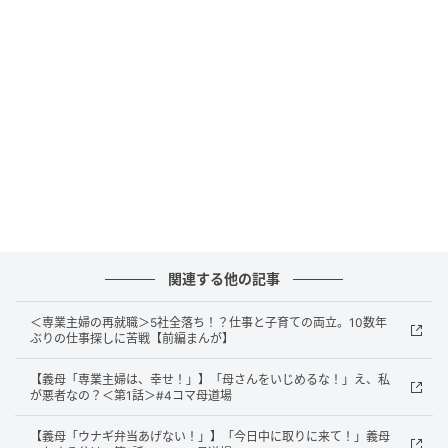
関連する他の記事
＜専業主婦の再就職＞5社全落ち！？仕事と子育ての両立。10数年
出典：select.mamastar.jp
ぶりの仕事探しに苦戦【前編まんが】
【義母「専業主婦は、幸せ！」】「母さんをいじめるな！」え、私
が悪者なの？＜第1話＞#4コマ母道場
【義母「ウナギ弁当あげない！」】「今日中に取りに来て！」義母