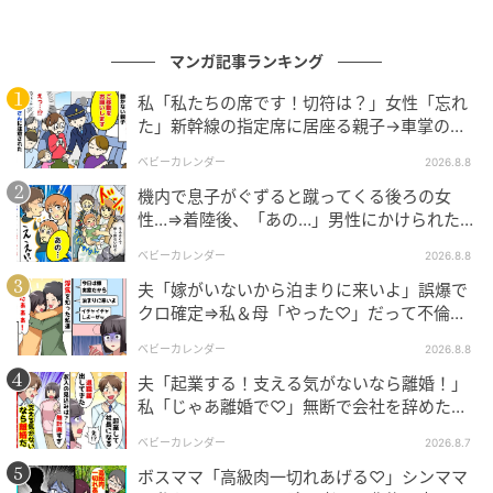
マンガ記事ランキング
私「私たちの席です！切符は？」女性「忘れ
出典：select.mamastar.jp
た」新幹線の指定席に居座る親子→車掌の注
意に移動…直後、ゾッとする発言
【編集部コメント】
ベビーカレンダー
2026.8.8
アリサさんの生き方に、無言のマウントを感じてしま
機内で息子がぐずると蹴ってくる後ろの女
っていたというお義母さん。人間同士って本当に難し
性…⇒着陸後、「あの…」男性にかけられた驚
きの言葉とは
いですね。アリサさんの生き方に嫉妬してしまってい
ベビーカレンダー
2026.8.8
るということは、アリサさんの生き方を羨ましいと思
夫「嫁がいないから泊まりに来いよ」誤爆で
う気持ちが心の底に眠っていたからなのではと気付き
クロ確定⇒私＆母「やった♡」だって不倫相
ます。外で働きたいかどうかは置いておいて、家庭以外
手の正体は！
ベビーカレンダー
2026.8.8
にも幸せを求めるアリサさんを羨ましく思うのであれ
夫「起業する！支える気がないなら離婚！」
ば、幸せマウント合戦で応戦するのではなく、もう一
私「じゃあ離婚で♡」無断で会社を辞めた元
度自分自身の人生として振り返ってみてもいいのかも
夫、お先真っ暗！
ベビーカレンダー
2026.8.7
しれません。少しだけ素直になれたお義母さんのこれ
ボスママ「高級肉一切れあげる♡」シンママ
からを応援しています！