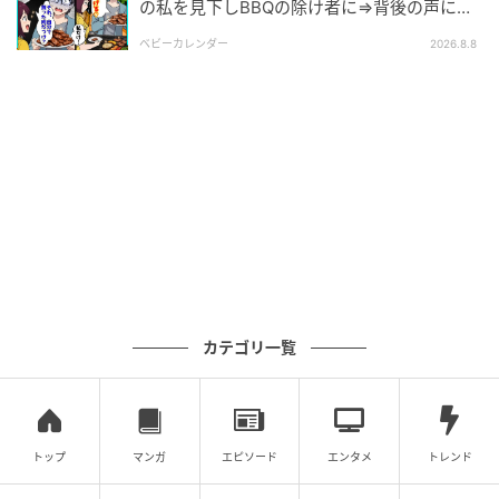
の私を見下しBBQの除け者に⇒背後の声に突
然青ざめたワケ
※この漫画はママスタに寄せられた体験談やご意見を
ベビーカレンダー
2026.8.8
元に作成しています。
元記事で読む
次の記事
＜貸した私がバカだった！？＞旦那はすべて
正しい。だから私も正しい…【まんが：リサ
の気持ち】
の記事をもっとみる
カテゴリ一覧
トップ
マンガ
エピソード
エンタメ
トレンド