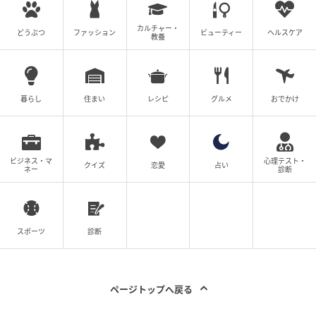
材をフレームに入れて絵を飾るように使えるので、工
カルチャー・
どうぶつ
ファッション
ビューティー
ヘルスケア
事不要で手軽に取り入れられます。
教養
暮らし
住まい
レシピ
グルメ
おでかけ
以上、4つのコツをお伝えしました。
湿気に負けない住環境に整えるために、気軽に試して
みてくださいね。
ビジネス・マ
心理テスト・
クイズ
恋愛
占い
ネー
診断
ライター：桐野由衣
住宅設備メーカーや住宅コンサルタント会社、大手リ
スポーツ
診断
ノベーション設計会社にて新築分譲マンションの設計
変更、戸建住宅・オフィス・医療施設等の設計および
インテリアコーディネートに携わる。
ページトップへ戻る
建築関連分野の記事執筆・校正校閲・監修業務、企業