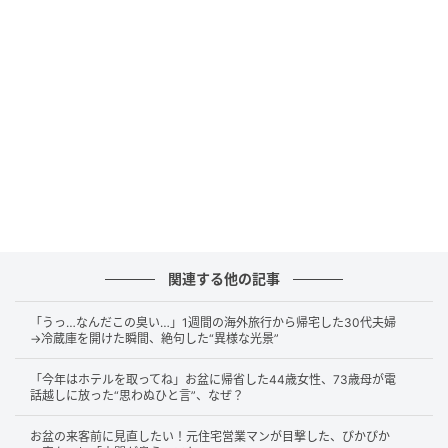
梅雨時期を快適に過ごす方法として、4つのコツをご紹
介します。できそうなものから実践してみてください
ね。
コツ①収納スペースにすのこをセット
何とも言えない不快な臭いやカビは、湿気が溜まるこ
とで発生しやすいです。
室内の空気を循環させることを意識するのが重要で
関連する他の記事
す。特に空気が滞留しやすいのが押入れやクローゼッ
「うっ…なんだこの臭い…」1週間の海外旅行から帰宅した30代夫婦
トといった奥まった収納スペースですから、重点的に
→冷蔵庫を開けた瞬間、絶句した“異様な光景”
対処しましょう。
「今年はホテルを取ってね」お盆に帰省した44歳女性、73歳母が電
話越しに放った“思わぬひと言”、なぜ？
空気を通りやすくする方法のひとつとしておすすめな
のが、収納スペースの内部にすのこをセットするこ
お盆の来客前に見直したい！元住宅営業マンが目撃した、ぴかぴか