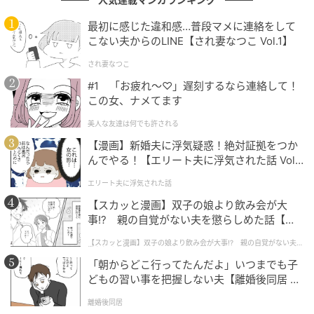
100均などで買えるアルコール・精油対応のプラスチ
ック容器、またはガラス製のスプレー容器に入れて、1
最初に感じた違和感…普段マメに連絡をして
日数回空気中にスプレーしてください。さっぱりとし
こない夫からのLINE【され妻なつこ Vol.1】
た香りのレモングラスやティートリー（Tea tree）な
され妻なつこ
ど、好みのアロマオイル（精油）を選ぶといいでしょ
#1 「お疲れ〜♡」遅刻するなら連絡して！
う。
この女、ナメてます
美人な友達は何でも許される
ただし、手作りのエアフレッシュナーを使う場合は注
【漫画】新婚夫に浮気疑惑！絶対証拠をつか
意点がいくつかあります。市販品とは違って防腐剤が
んでやる！【エリート夫に浮気された話 Vol.
入っていないため、完成後は冷暗所で保管し、1〜2週
1】
間程度で使い切りましょう。
エリート夫に浮気された話
【スカッと漫画】双子の娘より飲み会が大
肌に直接つけないことや、ペット（特に猫や小鳥な
事!? 親の自覚がない夫を懲らしめた話【第1
話】
ど）がいる空間での使用は控えることも忘れずに。
【スカッと漫画】双子の娘より飲み会が大事!? 親の自覚がない夫を
懲らしめた話
「朝からどこ行ってたんだよ」いつまでも子
どもの習い事を把握しない夫【離婚後同居 Vo
コツ③「繰り返し使える除湿剤」を利用
l.1】
離婚後同居