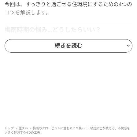
今回は、すっきりと過ごせる住環境にするための4つの
コツを解説します。
梅雨時期の悩み…どうしたらいい？
続きを読む
湿度が上がり、晴れ間もなかなか見られない梅雨時
期。部屋の湿気や嫌な臭い、カビ・ダニ発生の不安な
ど悩みは尽きません。
しかしこれらの悩みは、梅雨特有の湿度の高さが主な
原因です。
家全体の湿度を常に下げることは難しいので、局所的
に「湿度を逃がす」「湿度を調整する」という方向に
意識を変えてみると、これらの悩みを解消できる可能
性があります。
トップ
住まい
梅雨のクローゼットに潜むカビや臭い…二級建築士が教える、不快感を
大きく軽減する4つの工夫