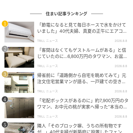
雨の日が続くと、室内の湿度はどうしても高くなりが
住まい記事ランキング
ちなので、除湿剤を利用して気になる場所の湿気をこ
まめに除去する方法は有効です。
「節電になると見て毎日ホースで水をかけて
いました」40代夫婦、真夏の正午にエアコン
除湿剤には、湿気を吸うと液体に変化する塩化カルシ
が効かなくなった事態
TRILL ニュース
2026.8.8
ウム除湿剤と、天日干しなどで湿気を飛ばして繰り返
「客間はなくてもゲストルームがある」と信
し使えるシリカゲル除湿剤があります。
じていたのに…6,800万円のタワマン、お盆に
義両親2泊で直面した“誤算”【一級建築士は見
コスパを重視するならシリカゲル除湿剤を選びましょ
TRILL ニュース
2026.8.8
た】
う。
帰省前に「道路側から自宅を眺めてみて」元
注文住宅営業マンが語る、一戸建ての空き巣
リスクを下げる数分の段取り
クローゼットには吊り下げ式、家具と壁のすき間には
TRILL ニュース
2026.8.8
シート式や置き式など、場所に応じて形状を使い分け
「宅配ボックスがあるのに」約7,900万円のタ
ると見た目もスマートですよ。
ワマン、お中元の桃が実家へ帰った“本当の理
由”【一級建築士は見た】
TRILL ニュース
2026.8.8
隣人「そのブロック塀、うちの所有物です
コツ④調湿機能がある内装材に張り替え
が…」40代夫婦が新築庭に設置したフェン