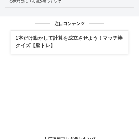
と。既にお使いの方もいらっしゃるかもしれません
の家なのに「玄関が臭う」ワケ
が、床や押入れの中段に置くだけでなく、壁にも縦に
立てかけるとさらに効果的です。
注目コンテンツ
1本だけ動かして計算を成立させよう！マッチ棒
コツ②アロマオイルを加えたエアフレッシュ
クイズ【脳トレ】
ナーを活用
濡れた靴や傘を置きっぱなしにする玄関やシューズク
ローゼットは、梅雨時期に湿気がこもりやすい場所で
す。
そこでおすすめしたいのが、アロマオイルを加えた手
作りのエアフレッシュナーの活用。無水エタノール
5mlにアロマオイルを2〜3滴たらし、水道水か精製水
25mlを混ぜると完成です。
人気連載マンガランキング