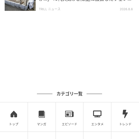
ス、直後に迫られた"顛末"
TRILL ニュース
2026.8.6
調湿機能のある壁材は、近年人気が高まっています。
表面にある微細な孔によって、湿気が多い時は空気中
の水分を吸収して溜め込み、乾燥している時は溜め込
んだ水分を放出するという調湿機能を持っているた
め、梅雨時期の湿度調整に役立ちます。
湿気とホコリなどが絡まって発生する嫌な臭いの分子
もキャッチするので、防臭効果も期待できますよ。
調湿壁材は、効果を発揮する施工面積の基準が商品に
カテゴリ一覧
よって決まっていますが、6畳の部屋なら室内の壁の1
面全体に施工すれば基準をクリアできることが多いで
す。
トップ
マンガ
エピソード
エンタメ
トレンド
玄関やトイレなどコンパクトな広さの場所に施工する
場合は、アートパネルサイズのタイプもおすすめ。壁