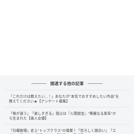
学業をともに積み重ねてきた歩みがうかがえます。
NEWSのメンバーとして活動を続けながら俳優業にも
取り組み、表現の場を着実に広げていった加藤さん。
2012年には『ピンクとグレー』で小説家デビュー
も果
たしています。アイドル活動と創作活動を両立してき
たその姿勢は、“努力を重ねてきた大器晩成型”と受け
止める声も見られます。
SNSでは
「知的」「小説が本格的」
といった評価も見
られる加藤さん。"アイドルが書いた小説"という印象
関連する他の記事
を超える完成度に驚いた、という声も少なくなく、人
物描写のリアリティや物語の構成の丁寧さに引き込ま
「これだけは教えたい…！」あなたが“本気でおすすめしたい作品”を
れたという受け止め方も見られます。芸能活動のこれ
教えてください🔥【アンケート募集】
までの積み重ねを知ることで、現在の活動をより深く
「格が違う」「美しすぎる」祖父は『人間国宝』“華麗なる家系”か
楽しめるとの声もあるようです。
ら生まれた【美人女優】
『日曜劇場』史上“トップクラス”の偉業！「恐ろしく面白い」「エ
俳優としての経験を重ねながら表現を広げている点