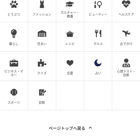
演出面については
「場面の組み立て方が印象的」「発
想力に驚かされる」
といった声もSNSで見られ、多方
カルチャー・
どうぶつ
ファッション
ビューティー
ヘルスケア
教養
面で個性を発揮していることがうかがえます。
アイドル、俳優、小説家と複数の分野を行き来しなが
ら、それぞれで表現を磨き続けてきた積み重ねが、現
暮らし
住まい
レシピ
グルメ
おでかけ
在の評価につながっているようです。「とんでもない
鬼才」「同じ人間なの？」「アイドルの枠を超えてい
る」との声もSNSで見られ、表現者としての存在感は
ビジネス・マ
心理テスト・
クイズ
恋愛
占い
ネー
診断
さらに広がりを見せています。
※記事は執筆時点の情報です
スポーツ
診断
次の記事
#1 子どもの実名と顔を晒すママ、大丈夫か
ページトップへ戻る
な？なんて心配していたら。