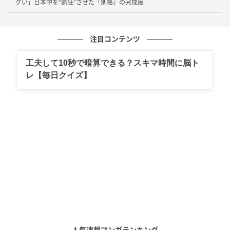
グい」日本中を“熱狂”させた「別格」の完成度
も、加藤さんならではの歩みといえるでしょう。後年
には『オルタネート』で
第42回吉川英治文学新人賞を
受賞
し、
第164回直木賞候補作
にも選ばれるなど、文
注目コンテンツ
学の分野でも確かな評価を得ています。こうした積み
工夫して10秒で暗算できる？スキマ時間に脳ト
重ねを通じて、知性と創作力の両方を持つ表現者とし
レ【毎日クイズ】
て、改めて注目される機会も増えているようです。
「金八先生の頃から印象に残っていた」加藤
シゲアキが魅せた伝説ドラマ
加藤シゲアキさんの俳優としての歩みを語るとき、転
機のひとつとして挙げられることが多い作品が
ドラマ
『3年B組金八先生 第6シリーズ』
（2001年放送）で
す。若手時代に出演したこの作品は今も記憶に残って
いるという声があり、「加藤シゲアキさんが出演して
人気連載マンガランキング