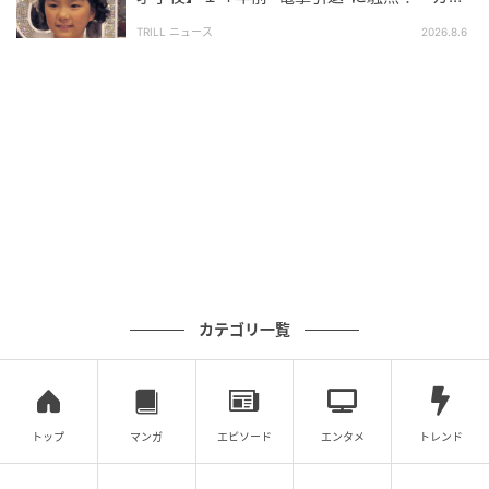
出
されています。若手時代から積み重ねてきた経験
で悲しい」惜しまれる“逸材”
が、現在の人物描写や表現の幅につながっていると感
TRILL ニュース
2026.8.6
じる方も少なくないようです。『3年B組金八先生 第6
シリーズ』での経験を原点のひとつとしながら、俳
優、小説家、演出と活動の領域を広げ続けてきたこと
が、現在の高い評価につながっているといえそうで
す。
「アイドルの枠を超えている」マルチな活躍
加藤シゲアキさんは、NEWSのメンバーとして活動を
カテゴリ一覧
続けながら、小説家としても着実に実績を重ねていま
す。小説執筆にとどまらず、原作・脚本・監督・主演
を務めた
ショートフィルム『渋谷と1と0と』
を制作し
トップ
マンガ
エピソード
エンタメ
トレンド
ています。作家デビュー10周年企画も実施されるな
ど、表現活動の幅を広げ続けてきました。舞台作品や