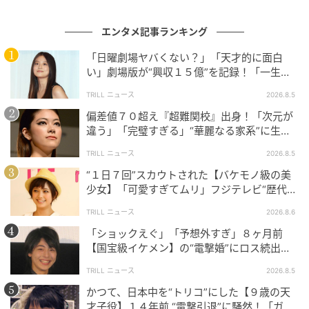
エンタメ記事ランキング
25歳までに小説を書きたいと思ったことがある…あと２年…２
年とか言ってないで来月までに書いてこいとなって、それで書
「日曜劇場ヤバくない？」「天才的に面白
いたのが、『ピンクとグレー』でした
い」劇場版が“興収１５億”を記録！「一生言
い続ける」放送後も続く“切望の声”
TRILL ニュース
2026.8.5
出典：『作家の読書道 第275回：加藤シゲアキさん
その５「25歳までに
小説を書きたい」 (5/7)
』（WEB本の雑誌 2025年4月25日配信）
偏差値７０超え『超難関校』出身！「次元が
違う」「完璧すぎる」“華麗なる家系”に生ま
れた【規格外の逸材】
文章による表現にも真剣に向き合ってきた姿勢が伝わ
TRILL ニュース
2026.8.5
るエピソードであり、こうした挑戦の積み重ねが、"ア
“１日７回”スカウトされた【バケモノ級の美
イドルの枠を超えた表現者"という現在の受け止め方に
少女】「可愛すぎてムリ」フジテレビ“歴代N
o.1作”で輝いた『美人女優』
つながっているのかもしれません。SNSでは近年の演
TRILL ニュース
2026.8.6
技について、
「人物像にリアリティがある」「幅広い
「ショックえぐ」「予想外すぎ」８ヶ月前
役柄を自然に演じている」
といった声も見られます。
【国宝級イケメン】の“電撃婚”にロス続出！
興収“９５億超え”シリーズで輝いた逸材
TRILL ニュース
2026.8.5
加藤さんは俳優活動と並行して小説執筆にも取り組
かつて、日本中を“トリコ”にした【９歳の天
み、
『オルタネート』
では
第164回直木賞候補作に選
才子役】１４年前 “電撃引退”に騒然！「ガチ