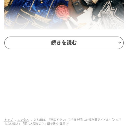
※Google Geminiにて作成（イメージ）
続きを読む
1987年7月11日生まれの加藤シゲアキさんは、NEWS
のメンバーとして活動を続けながら、俳優や小説家と
しても幅広く活躍しています。
青山学院大学法学部卒
業
という学歴と、
"アイドルが書いた小説"という先入
観を超えた作家性
が、"知的な表現者"として評価を集
めている理由のひとつといえるでしょう。
広島生まれ、大阪育ちの加藤さんは、10歳頃に横浜へ
転居。その後、青山学院中等部・高等部へと進み、青
山学院大学法学部を卒業しています。本人も芸能活動
トップ
エンタメ
２５年前、『伝説ドラマ』で爪痕を残した“高学歴アイドル”「とんで
と大学生活を並行していたことを語っており、仕事と
もない鬼才」「同じ人間なの？」群を抜く“異質さ”