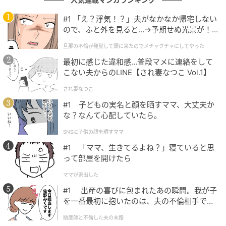
いたことを知って驚いた」と受け止める方もいるよう
です。
#1 「え？浮気！？」夫がなかなか帰宅しない
ので、ふと外を見ると…→予期せぬ光景が！
重いテーマを扱ったシリーズとして知られる『3年B組
｜旦那の不倫が発覚して頭に来たのでメチャ
旦那の不倫が発覚して頭に来たのでメチャクチャにしてやった
クチャにしてやった
金八先生 第6シリーズ』の中で、加藤さんは旧芸名
最初に感じた違和感…普段マメに連絡をして
の“加藤成亮”で出演。成績優秀、容姿端麗でリーダー
こない夫からのLINE【され妻なつこ Vol.1】
シップがある
長谷川賢役
を演じ、俳優として経験を積
され妻なつこ
み重ねていきました。SNSでは「金八先生の頃から印
#1 子どもの実名と顔を晒すママ、大丈夫か
象に残っていた」「当時の演技を覚えている」といっ
な？なんて心配していたら。
た声も見られます。近年の演技に触れた方の中には、
若手時代の姿と現在の表現力を重ね合わせる反応もあ
SNSに子供の顔を晒すママ
るようです。
#1 「ママ、生きてるよね？」寝ていると思
って部屋を開けたら
俳優活動を続けながら、小説家としての評価も着実に
ママが家出した
高めてきた点も、加藤さんの大きな特徴といえるでし
#1 出産の喜びに包まれたあの瞬間。我が子
ょう。加藤さんの作家活動の原点について、次のよう
を一番最初に抱いたのは、夫の不倫相手でし
に語っています。
た。
助産師と不倫した夫の末路