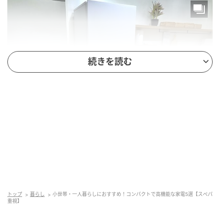
続きを読む
業界トップクラス（※1）の奥行うす型60cm（※2）の
冷蔵庫。奥行うす型でフラットだから、キッチンから
出っ張りにくくすっきり収まります。
トップ
暮らし
小世帯・一人暮らしにおすすめ！コンパクトで高機能な家電5選【スぺパ
重視】