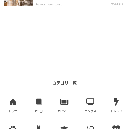
beauty news tokyo
2026.8.7
幅18.8×奥行28.5×高さ24.3cmの業界最小サイズ
（※1）。A4サイズのスペースに設置できて、置き場所
に困りません。
カテゴリ一覧
トップ
マンガ
エピソード
エンタメ
トレンド