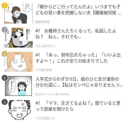
ンバーグ）、包装状態 肉とハンバーグはラップ/それ以
「朝からどこ行ってたんだよ」いつまでも子
外は密閉容器●試験結果：10日保存後の生菌数が10⁷
どもの習い事を把握しない夫【離婚後同居 Vo
未満●試験番号：鶏もも肉（成績書No. 19021723-
l.1】
002）、牛ミンチ肉（成績書No. 19021669- 002）、
離婚後同居
鶏ミンチ肉（成績書No. 19021326- 004）、加熱後の
#1 お義姉さんたちくるって、私話したよ
ね？ ねぇ、それでも…
作り置き食品（成績書No.19021517-002）、加熱前の
下ごしらえした食品（成績書No.20020516-002）●対
ぜんぶ私のせい
象食品：イワシ一尾、包装状態 市販トレイ（ラップ）
#1 「あっ、財布忘れちゃった」「いいよ出
すよ〜！」これが全ての始まりでした
●試験結果：7日保存後のイワシのK値（初期値
11.3％）チルド設定33. 7％、パーシャル設定17. 7％
ママ友の財布
で、約16％抑制。●K値とは主に魚の鮮度を表す指標
入学式からわずか3日、娘のひと言が運命の
です。値が低いほど鮮度が良く、一般に20％以下では
分かれ道に…【私はモンペじゃありません Vo
l.1】
お刺身などの生食が可能とされます。●運転状況や食
私はモンペじゃありません
品の種類・状態や量によって、効果が異なります。●
#1 「ママ、生きてるよね？」寝ていると思
賞味期限・消費期限を延ばす効果はありません。
って部屋を開けたら
ママが家出した
冷蔵庫 NR-C33JS2