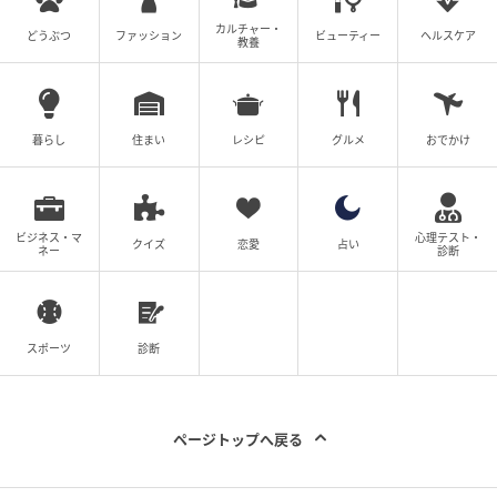
カルチャー・
ホームベーカリーで焼いたパン（左）とコンパクトベ
どうぶつ
ファッション
ビューティー
ヘルスケア
教養
ーカリーで焼いたパン（右）
一斤の3/5サイズ、約0.6斤（※2）のミニ食パンを作る
暮らし
住まい
レシピ
グルメ
おでかけ
ことができます。これなら、小世帯でも食パンを余ら
せずに食べきることができそうです。
（※1）2024年7月3日現在。国内ホームベーカリー市
ビジネス・マ
心理テスト・
クイズ
恋愛
占い
ネー
診断
場において（同社調べ）
（※2）同社1斤比、約0.6斤相当
スポーツ
診断
コンパクトベーカリー SD-CB1
オンラインストア価格：21,780円（税込）
ページトップへ戻る