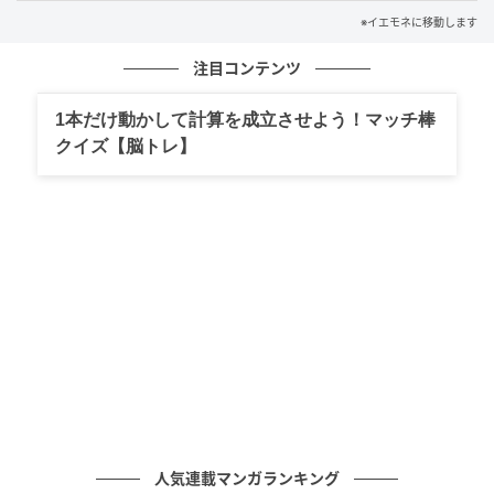
※イエモネに移動します
（※1）国内家庭用冷凍冷蔵庫において（日本電機工業
会基準による。2025年8月21日現在。2025年10月中旬
注目コンテンツ
発売。）
1本だけ動かして計算を成立させよう！マッチ棒
（※2）本体幅60cm、高さ169.5cm
クイズ【脳トレ】
（※3）試験依頼先：（株）テクノサイエンス●試験方
法：周囲温度25℃、設定温度：パーシャル「中」設定
とチルド設定●保鮮の対象部分：パーシャル室●対象
食品：豚ロース肉、豚バラ肉、包装状態ラップ●試験
結果：14日保存後の生菌数が10⁷ 未満●試験番号：豚
ロース肉（成績書No. 19021688- 002）、豚バラ肉
（成績書No. 19021738- 002）●対象食品： 鶏もも
肉、牛ミンチ肉、鶏ミンチ肉、加熱後の作り置き食品
（カレー、ミートソース、肉じゃが、ひじきの煮物、
きんぴらごぼう）、加熱前の下ごしらえした食品（ハ
人気連載マンガランキング