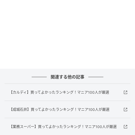
関連する他の記事
【カルディ】買ってよかったランキング！マニア100人が厳選
肉や魚が凍り始めるギリギリの約-3℃で新鮮さ長持
ち。肉は食材別に約14日間あるいは約10日間、魚は約
【成城石井】買ってよかったランキング！マニア100人が厳選
7日間、新鮮に保存できます（※3）。小世帯ですぐに
食べきれない場合でも、おいしさを長く保てるのはう
【業務スーパー】買ってよかったランキング！マニア100人が厳選
れしいですね。