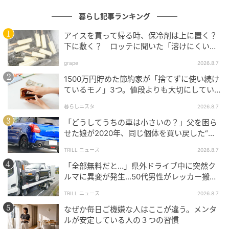
オンラインストア価格：168,300円（税込）
暮らし記事ランキング
アイスを買って帰る時、保冷剤は上に置く？
下に敷く？ ロッテに聞いた「溶けにくい持
業界最小サイズ「コンパクトベーカリー」
ち帰り方」
grape
2026.8.7
1500万円貯めた節約家が「捨てずに使い続け
ているモノ」3つ。値段よりも大切にしてい
ること
暮らしニスタ
2026.8.7
「どうしてうちの車は小さいの？」父を困ら
せた娘が2020年、同じ個体を買い戻した“意
外なワケ”
TRILL ニュース
2026.8.7
「全部無料だと…」県外ドライブ中に突然ク
ルマに異変が発生…50代男性がレッカー搬送
で思い知った“誤算”
TRILL ニュース
2026.8.7
なぜか毎日ご機嫌な人はここが違う。メンタ
ルが安定している人の３つの習慣