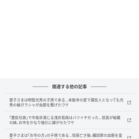
由を考える前に合戦のあらましを述べておこう。
実際にはどんな戦いだったか
「豊臣兄弟！」でも描かれたように、永禄13（1570）
年4月、織田信長（小栗旬）は朝倉義景（鶴見辰吾）を
討つため、越前に進軍。しかし、浅井長政（中島歩）
が離反して窮地に陥る。信長は木下藤吉郎（池松壮
亮）に殿軍しんがりを命じて撤退。藤吉郎は命からが
ら窮地を脱した（金ケ崎の退き口）。
関連する他の記事
元亀元年6月21日（1570年4月に改元）、信長は浅井
愛子さまは明智光秀の子孫である…本能寺の変で謀反人となっても光
長政の居城・近江小谷おだに城を攻めるために出陣。
秀の娘ガラシャが血筋を繋げたワケ
まず、森可成（水橋研二）、不破光治ら8000の兵が雲
｢豊臣兄弟｣で中島歩演じる浅井長政はバツイチだった…信長が秘蔵
雀ひばり山に上って町を焼き払った。一方、信長の本
の妹､お市をかなり強引に嫁がせたワケ
陣は、小谷城の南方おおよそ2キロメートルに位置する
虎御前山とらごぜんやま（滋賀県長浜市中野）に布陣
愛子さまは｢お市の方｣の子孫である…信長亡き後､織田家の血筋を皇