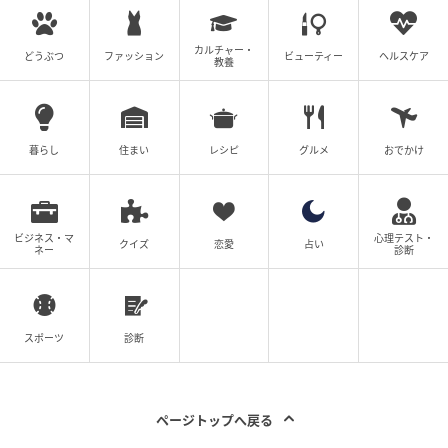
び三田村）まで出陣し、二手に分かれた。三田村の朝
倉軍に家康が向かい、野村の浅井軍に信長の旗本衆、
カルチャー・
どうぶつ
ファッション
ビューティー
ヘルスケア
および美濃三人衆が一団となって敵に攻めかかった。
教養
朝倉軍は家康本陣に迫る勢いであったが、家康は榊原
康政らに側面攻撃を命じて朝倉軍を破った。織田軍は
暮らし
住まい
レシピ
グルメ
おでかけ
浅井軍の猛攻でピンチとなったが、家康は稲葉良通
（嶋尾康史）に対して浅井軍の側面攻撃をアドバイ
ス、自らも攻撃に加わった（稲葉は織田軍の後詰めで
ビジネス・マ
心理テスト・
戦陣に加わっていなかったらしい）。
クイズ
恋愛
占い
ネー
診断
やがて浅井・朝倉軍は総崩れとなって退却。逃げる敵
を討ち取るのはたやすく、織田・徳川軍の大勝利に終
スポーツ
診断
わった。『信長公記』では敵兵1100余を討ち取ったと
あるが、一説には8～9000人の死者が出たともいわれ
る。
ページトップへ戻る