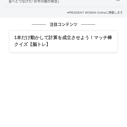
室へとつなげた｢お市の娘の執念｣
し、柴田勝家（山口馬木也）、佐久間信盛（菅原大
吉）、木下藤吉郎、丹羽長秀（池田鉄洋）および近江
※PRESIDENT WOMAN Onlineに移動します
衆に命じて所々を放火させた。
注目コンテンツ
しかし、小谷城が容易に落ちそうもないと見ると、信
1本だけ動かして計算を成立させよう！マッチ棒
長は翌6月22日にいったん退却した。殿軍には佐々成
クイズ【脳トレ】
政（白洲迅）ら3名が命じられた。6月24日、信長は竜
が鼻（滋賀県長浜市東上坂）に首尾よく移動した。こ
こで、徳川家康（松下洸平）が率いる援軍が到着す
る。信長は、竜が鼻の南に位置する浅井の支城・横山
城（滋賀県米原市山室）の四方を囲ませた。
※初出時に不破光治（河内大和）としていましたが誤
りがあったため修正しました（4月26日18時00分追
記）
浅井は朝倉軍と合流し1万3000に