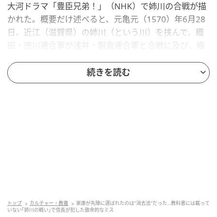
大河ドラマ「豊臣兄弟！」（NHK）で姉川の合戦が描
かれた。概要だけ述べると、元亀元（1570）年6月28
日、近江（滋賀県）の姉川（という川）を挟んで、織
田・徳川連合軍が浅井・朝倉連合軍と合戦に及び、織
田・徳川連合軍が勝利した。高校の日本史の教科書に
も出てくる有名な合戦である。
続きを読む
ただし、負けた浅井・朝倉家はその後に極端に零落し
たわけではなく、「あの合戦が転機だった」と関係者
が語るような重要な分岐点ではなかった。有名な割に
は、歴史的な意義に乏しい合戦だった。ではなぜ、そ
んなに有名かといえば、徳川軍ががんばって、劣勢の
織田軍を救ったからだ。そして、のちに徳川家が天下
を取ったから、幕府の御用学者が盛大に徳川軍の強さ
をアピールしたに過ぎない。
トップ
カルチャー・教養
家康が先陣に選ばれたのは"消去法"だった…教科書には載って
ではなぜ、徳川軍はそんなに活躍できたのか？ その理
いない｢姉川の戦い｣で信長が犯した致命的なミス