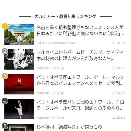
カルチャー・教養記事ランキング
名前を書く紙も整理券もない…フランス人が
日本みたいに｢行列｣に並ばないのに｢順番｣を
守れる謎システム
PRESIDENT WOMAN Online
2026.8.6
マルセイユからパームビーチまで、ケネディ
家の秘密の料理人が歩んだ数奇な人生。
madame FIGARO.jp
2026.8.6
パリ・オペラ座エトワール、ポール・マルク
から日本のバレエファンへメッセージが到
着！
madame FIGARO.jp
2026.8.6
パリ・オペラ座バレエ団のエトワール、ドロ
テ・ジルベールが来日。恩師との愛のやりと
りを特別公開！
madame FIGARO.jp
2026.8.6
杉本博司「絶滅写真」が問うもの