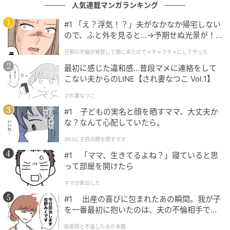
人気連載マンガランキング
一方、浅井長政は越前の朝倉義景に援軍を請うた。義
#1 「え？浮気！？」夫がなかなか帰宅しない
ので、ふと外を見ると…→予期せぬ光景が！
景は朝倉景健が率いる8000の兵を出陣させ、自身も追
｜旦那の不倫が発覚して頭に来たのでメチャ
って出陣すると答えたという。6月26日、浅井長政も
旦那の不倫が発覚して頭に来たのでメチャクチャにしてやった
クチャにしてやった
5000の兵を率い、朝倉軍と合わせて1万3000の軍勢で
最初に感じた違和感…普段マメに連絡をして
小谷城の東・大依おおより山（滋賀県長浜市大依）に
こない夫からのLINE【され妻なつこ Vol.1】
布陣した（兵数は『信長公記』による。諸説あり）。
され妻なつこ
#1 子どもの実名と顔を晒すママ、大丈夫か
浅井軍は単独での戦闘を控えて朝倉軍の到着を待って
な？なんて心配していたら。
いた。しかし、信長は、浅井軍の消極的な姿勢を見て
SNSに子供の顔を晒すママ
退陣するとばかり思っていたようだ。ところが、浅
#1 「ママ、生きてるよね？」寝ていると思
井・朝倉軍は夜陰に紛れて移動し、姉川を挟んで織
って部屋を開けたら
田・徳川軍に対峙するまで接近してきた。
ママが家出した
#1 出産の喜びに包まれたあの瞬間。我が子
を一番最初に抱いたのは、夫の不倫相手でし
た。
助産師と不倫した夫の末路