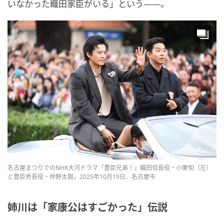
いなかった織田家臣がいる」という――。
名古屋まつりでのNHK大河ドラマ「豊臣兄弟！」織田信長役・小栗旬（左）
と豊臣秀長役・仲野太賀。2025年10月19日、名古屋市
姉川は「家康公はすごかった」伝説