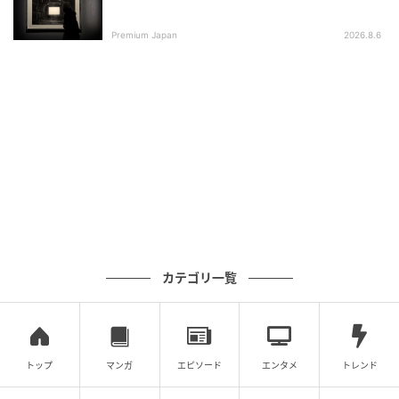
Premium Japan
2026.8.6
※緑線は街道、水色は河川を表す。
家康は側面攻撃で朝倉軍を破った
カテゴリ一覧
甫庵『信長記』によれば、信長は敵陣の松明たいまつ
の移動で翌朝の合戦を悟り、急きょ議を開いて家康を
先陣に決めた。かくして、6月28日の卯うの刻（午前6
時）、浅井・朝倉軍が3.3kmほど間合いを詰め、姉川
トップ
マンガ
エピソード
エンタメ
トレンド
を前にして野村・三田村郷（滋賀県長浜市野村、およ