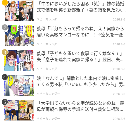
「牛のにおいがしたら困る（笑）」妹の結婚
式で僕を嘲笑う新郎親子→妻の顔を見た2人が
絶句したワケ
ベビーカレンダー
2026.8.6
義母「半分もらって帰るわね」え！実家から
届いた高級マンゴーなのに…！→空気を一変
させた4歳娘の痛快な一言とは
ベビーカレンダー
2026.8.6
ベビーカレンダー
義母「子どもを置いて食事に行く嫁なんて」
夫「息子を連れて実家に帰る！」翌日、夫が
謝罪してきたワケ
ベビーカレンダー
2026.8.6
娘「なんで…」閑散とした車内で娘に密着し
てくる男→私「いいの…もう少しだから」男
が血相を変え逃げたワケ
ベビーカレンダー
2026.8.6
「大学出てないから文字が読めないのね」義
母が両親へ侮辱の手紙を送付→義父に相談
後、訪れた末路とは
ベビーカレンダー
2026.8.6