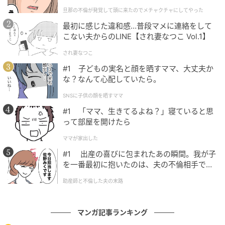
｜旦那の不倫が発覚して頭に来たのでメチャ
旦那の不倫が発覚して頭に来たのでメチャクチャにしてやった
クチャにしてやった
最初に感じた違和感…普段マメに連絡をして
こない夫からのLINE【され妻なつこ Vol.1】
され妻なつこ
#1 子どもの実名と顔を晒すママ、大丈夫か
な？なんて心配していたら。
ベビーカレンダー
SNSに子供の顔を晒すママ
#1 「ママ、生きてるよね？」寝ていると思
って部屋を開けたら
ママが家出した
#1 出産の喜びに包まれたあの瞬間。我が子
を一番最初に抱いたのは、夫の不倫相手でし
た。
助産師と不倫した夫の末路
マンガ記事ランキング