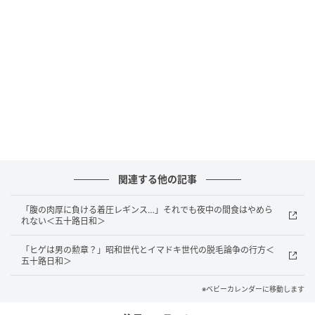
ベビーカレンダー
関連する他の記事
「腹の肉厚に負ける着圧レギンス…」それでも夜中の間食はやめら
れない＜五十路日和＞
「ヒゲは男の勲章？」昭和世代とイマドキ世代の脱毛論争の行方＜
五十路日和＞
※ベビーカレンダーに移動します