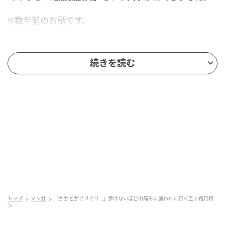
※数年前のお話です。
突然の痛みに襲われ…
続きを読む
トップ
マンガ
「かかとがビリビリ…」歩けないほどの痛みに襲われた日＜五十路日和
＞