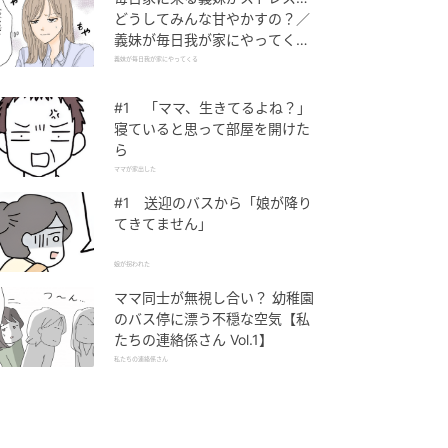
どうしてみんな甘やかすの？／
義妹が毎日我が家にやってくる
（1）【義父母がシンドイんで
義妹が毎日我が家にやってくる
す！ まんが】
#1 「ママ、生きてるよね？」
寝ていると思って部屋を開けた
ら
ママが家出した
#1 送迎のバスから「娘が降り
てきてません」
娘が拐われた
ママ同士が無視し合い？ 幼稚園
のバス停に漂う不穏な空気【私
たちの連絡係さん Vol.1】
私たちの連絡係さん