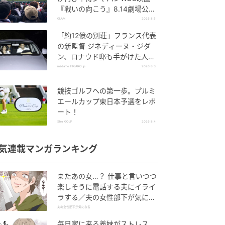
『戦いの向こう』8.14劇場公
開！
GLAM
2026.8.5
「約12億の別荘」フランス代表
の新監督 ジネディーヌ・ジダ
ン、ロナウド邸も手がけた人気
建築家に依頼した邸宅とは。
madame FIGARO.jp
2026.8.3
競技ゴルフへの第一歩。プルミ
エールカップ東日本予選をレポ
ート！
She GOLF
2026.8.4
気連載マンガランキング
またあの女…？ 仕事と言いつつ
楽しそうに電話する夫にイライ
ラする／夫の女性部下が気にな
る（1）【夫婦の危機 まんが】
夫の女性部下が気になる
毎日家に来る義妹がストレス…