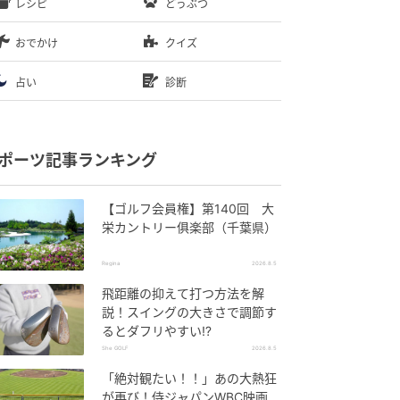
レシピ
どうぶつ
おでかけ
クイズ
占い
診断
ポーツ記事ランキング
【ゴルフ会員権】第140回 大
栄カントリー俱楽部（千葉県）
Regina
2026.8.5
飛距離の抑えて打つ方法を解
説！スイングの大きさで調節す
るとダフリやすい⁉
She GOLF
2026.8.5
「絶対観たい！！」あの大熱狂
が再び！侍ジャパンWBC映画