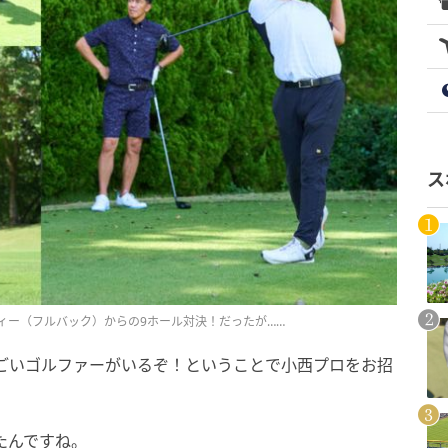
ス
ィー（フルバック）からの9ホール対決！だったが……
ごいゴルファーがいるぞ！ということで小西プロをお招
たんですね。