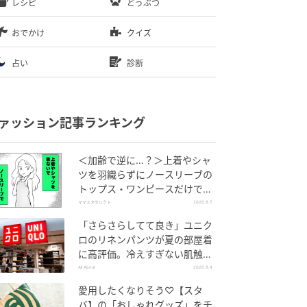
レシピ
どうぶつ
おでかけ
クイズ
占い
診断
ァッション記事ランキング
＜加齢で逆に…？＞上着やシャ
ツを羽織らずにノースリーブの
トップス・ワンピースだけで外
出できる？
ママスタセレクト
2026.8.5
「さらさらしてて良き」ユニク
ロのリネンパンツが夏の部屋着
に高評価。冷えすぎない肌触り
が決め手
All About
2026.8.4
愛用したくなりそう♡【スタ
バ】の「おしゃれグッズ」をチ