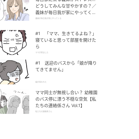
どうしてみんな甘やかすの？／
義妹が毎日我が家にやってくる
（1）【義父母がシンドイんで
義妹が毎日我が家にやってくる
す！ まんが】
#1 「ママ、生きてるよね？」
寝ていると思って部屋を開けた
ら
ママが家出した
#1 送迎のバスから「娘が降り
てきてません」
娘が拐われた
ママ同士が無視し合い？ 幼稚園
のバス停に漂う不穏な空気【私
たちの連絡係さん Vol.1】
私たちの連絡係さん