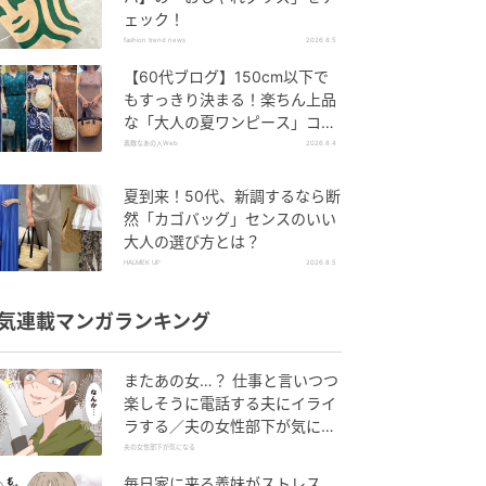
ェック！
fashion trend news
2026.8.5
【60代ブログ】150cm以下で
もすっきり決まる！楽ちん上品
な「大人の夏ワンピース」コー
デ６選
素敵なあの人Web
2026.8.4
夏到来！50代、新調するなら断
然「カゴバッグ」センスのいい
大人の選び方とは？
HALMEK UP
2026.8.5
気連載マンガランキング
またあの女…？ 仕事と言いつつ
楽しそうに電話する夫にイライ
ラする／夫の女性部下が気にな
る（1）【夫婦の危機 まんが】
夫の女性部下が気になる
毎日家に来る義妹がストレス…