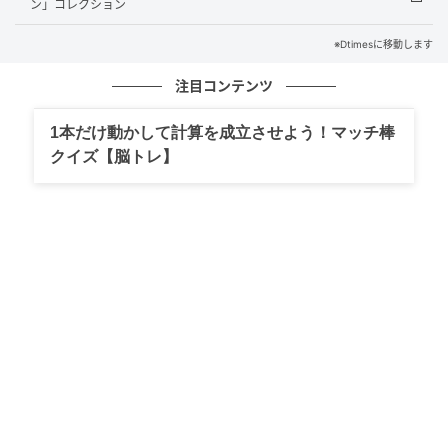
合した赤色のパッケージになっています☆
ン」コレクション
※Dtimesに移動します
注目コンテンツ
ポケモン ベビースタードデカイラーメン（の
1本だけ動かして計算を成立させよう！マッチ棒
り塩味）
クイズ【脳トレ】