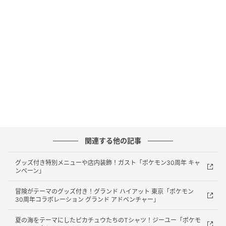
トモンスター 赤・緑』の発売30周年を記念した、ポケ
モンデザインの「ベビースタードデカイラーメン」が
登場！
「くさタイプ」の歴代のパートナーポケモンがデザイ
ンされた『ベビースタードデカイラーメン（のり塩
味）』と、「ほのおタイプ」の歴代のパートナーポケ
モンがデザインされた『ベビースタードデカイラーメ
ン（BBQソースステーキ味）』が期間限定で発売され
ます。
関連する他の記事
『ベビースタードデカイラーメン（のり塩味）』は、
「くさタイプ」の歴代パートナーポケモンが集合した
グッズ付き特別メニューや店内装飾！ガスト「ポケモン30周年 キャ
ンペーン」
緑色のパッケージが目印。
冒険がテーマのグッズ付き！グランド ハイアット 東京「ポケモン
『ベビースタードデカイラーメン（BBQソースステー
30周年コラボレーション グランド アドベンチャー」
キ味）』は、「ほのおタイプ」の歴代パートナーが集
夏の海をテーマにしたピカチュウたちのTシャツ！ジーユー「ポケモ