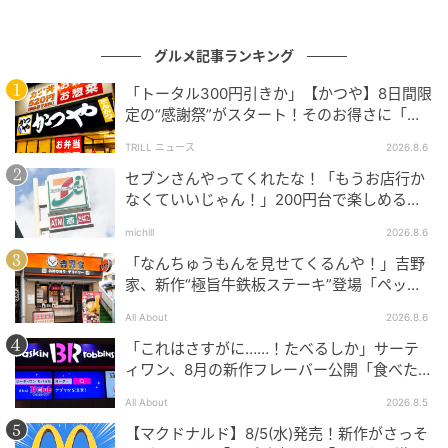
※取扱い状況は企業および店舗により異なります
グルメ記事ランキング
「トータル300円引きか」【かつや】8日間限
「くさタイプ」の歴代パートナーポケモンフシギダ
定の“感謝祭”がスタート！そのお得さに「何
日連続で通えるかなぁ」「激アツ！」の声
ネ・チコリータ・キモリ・ナエトル・ツタージャ・ハ
TRILL ニュース
2026.8.6
リマロン・モクロー・サルノリ・ニャオハが集合し
セブンさんやってくれたな！「もうお店行か
た、緑色のパッケージが目印の「のり塩味」
なくていいじゃん！」200円台で楽しめる本
格グルメ
michill
2026.8.6
生地にアオサを練り込み、風味豊かな味わいに仕上げ
「なんちゅうもんを見せてくるんや！」吉野
られた「ベビースタードデカイラーメン」です。
家、新作“極旨牛鉄板ステーキ”登場「ペッパ
ーランチを潰しに来たぞ……」
All About
2026.8.6
「これはさすがに……！たべるしか」サーテ
ィワン、8月の新作フレーバー公開「食べた方
ポケモン ベビースタードデカイラーメン
が良いですよスイカサマーは」
（BBQソースステーキ味）
All About
2026.8.5
【マクドナルド】8/5(水)発売！新作がさっそ