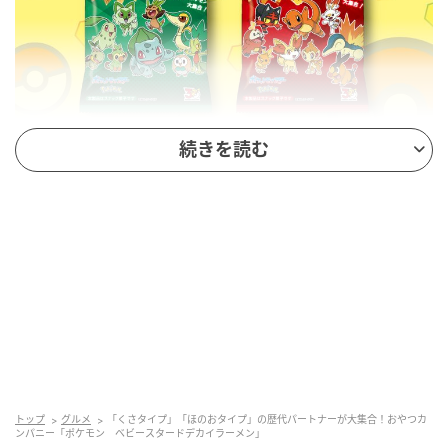
続きを読む
「くさタイプ」「ほのおタイプ」の歴代パートナーが大集合！おやつカンパ
ニー「ポケモン ベビースタードデカイラーメン」
価格：オープン価格（店頭想定価格：152円(税込)前
後）
内容量：60g
トップ
グルメ
「くさタイプ」「ほのおタイプ」の歴代パートナーが大集合！おやつカ
おやつカンパニーから、ゲームボーイ用RPG『ポケッ
ンパニー「ポケモン ベビースタードデカイラーメン」