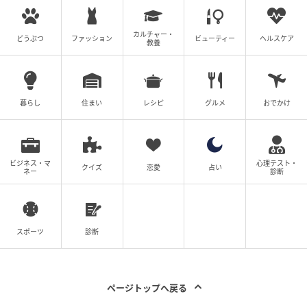
カルチャー・
どうぶつ
ファッション
ビューティー
ヘルスケア
教養
「くさタイプ」「ほのおタイプ」の歴代パートナーが大集合！おやつカンパ
ニー「ポケモン ベビースタードデカイラーメン」
暮らし
住まい
レシピ
グルメ
おでかけ
発売日：2026年5月18日（月）
ビジネス・マ
心理テスト・
クイズ
恋愛
占い
ネー
診断
販売店舗：全国のスーパーマーケットなど
※取扱い状況は企業および店舗により異なります
スポーツ
診断
BBQソースステーキ味は、「ほのおタイプ」の歴代パ
ートナー、ヒトカゲ・ヒノアラシ・アチャモ・ヒコザ
ページトップへ戻る
ル・ポカブ・フォッコ・ニャビー・ヒバニー・ホゲー