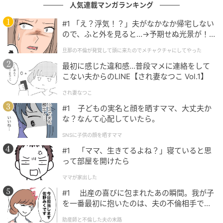
人気連載マンガランキング
#1 「え？浮気！？」夫がなかなか帰宅しない
ので、ふと外を見ると…→予期せぬ光景が！
｜旦那の不倫が発覚して頭に来たのでメチャ
旦那の不倫が発覚して頭に来たのでメチャクチャにしてやった
クチャにしてやった
最初に感じた違和感…普段マメに連絡をして
こない夫からのLINE【され妻なつこ Vol.1】
され妻なつこ
#1 子どもの実名と顔を晒すママ、大丈夫か
な？なんて心配していたら。
SNSに子供の顔を晒すママ
「くさタイプ」「ほのおタイプ」の歴代パートナーが大集合！おやつカンパ
#1 「ママ、生きてるよね？」寝ていると思
ニー「ポケモン ベビースタードデカイラーメン」
って部屋を開けたら
スケジュール・販売店舗：
ママが家出した
・2026年4月20日（月）全国のコンビニエンスストア
#1 出産の喜びに包まれたあの瞬間。我が子
を一番最初に抱いたのは、夫の不倫相手でし
・2026年5月18日（月）全国のスーパーマーケットな
た。
ど
助産師と不倫した夫の末路