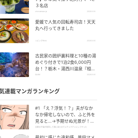
３名店
otonamuse.jp
2026.8.6
愛媛で人気の回転寿司店！天天
丸へ行ってきました
リビングWeb
2026.8.6
古民家の囲炉裏料理と10種の湯
めぐり付きで1泊2食6,000円
台！？栃木・湯西川温泉『桓武
平氏ゆかりの宿 揚羽』で叶う秘
GLAM
2026.8.6
境ステイ
気連載マンガランキング
#1 「え？浮気！？」夫がなか
なか帰宅しないので、ふと外を
見ると…→予期せぬ光景が！｜
旦那の不倫が発覚して頭に来た
旦那の不倫が発覚して頭に来たのでメチャクチャにしてやった
のでメチャクチャにしてやった
最初に感じた違和感…普段マメ