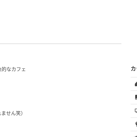
カ
象的なカフェ
れません笑）