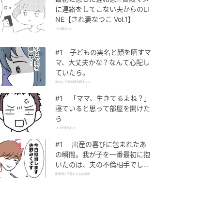
に連絡をしてこない夫からのLI
NE【され妻なつこ Vol.1】
され妻なつこ
#1 子どもの実名と顔を晒すマ
マ、大丈夫かな？なんて心配し
ていたら。
SNSに子供の顔を晒すママ
#1 「ママ、生きてるよね？」
寝ていると思って部屋を開けた
ら
ママが家出した
#1 出産の喜びに包まれたあ
の瞬間。我が子を一番最初に抱
いたのは、夫の不倫相手でし
た。
助産師と不倫した夫の末路