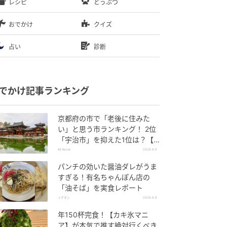
レシピ
どうぶつ
おでかけ
クイズ
占い
診断
でかけ記事ランキング
京都府の市で「老後に住みた
い」と思う市ランキング！ 2位
「宇治市」を抑えた1位は？【2
026年調査】
All About
2026.8.6
パンチの効いた醤油ダレがうま
すぎる！有名ちゃんぽん店の
「油そば」を実食レポート
イチオシ
2026.8.6
年150杯完食！【カキ氷マニ
ア】が本気で推す絶対行くべき