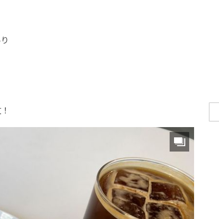
あり
文！