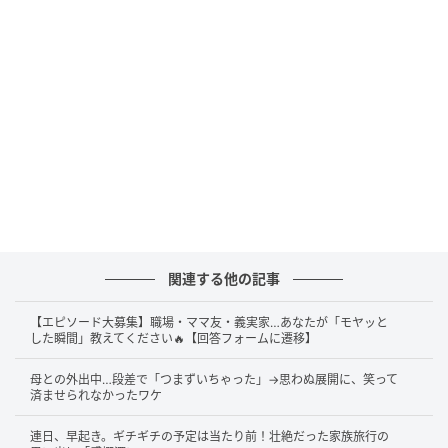
関連する他の記事
【エピソード大募集】職場・ママ友・義実家…あなたが「モヤッと
した瞬間」教えてください🔥【回答フォームに遷移】
母との外出中…段差で「つまずいちゃった」→思わぬ展開に、笑って
済ませられなかったワケ
連日、早起き。ギチギチの予定は当たり前！壮絶だった家族旅行の