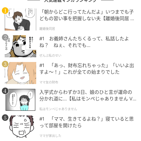
「朝からどこ行ってたんだよ」いつまでも子
どもの習い事を把握しない夫【離婚後同居 Vo
l.1】
離婚後同居
#1 お義姉さんたちくるって、私話したよ
ね？ ねぇ、それでも…
ぜんぶ私のせい
#1 「あっ、財布忘れちゃった」「いいよ出
すよ〜！」これが全ての始まりでした
ママ友の財布
入学式からわずか3日、娘のひと言が運命の
分かれ道に…【私はモンペじゃありません Vo
l.1】
私はモンペじゃありません
#1 「ママ、生きてるよね？」寝ていると思
って部屋を開けたら
ママが家出した