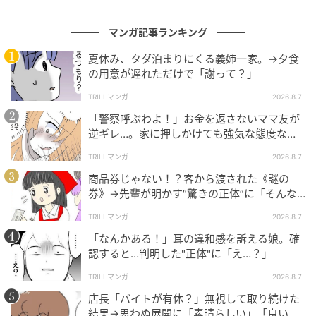
マンガ記事ランキング
夏休み、タダ泊まりにくる義姉一家。→夕食
の用意が遅れただけで「謝って？」
TRILLマンガ
2026.8.7
「警察呼ぶわよ！」お金を返さないママ友が
逆ギレ…。家に押しかけても強気な態度なワ
ケ
TRILLマンガ
2026.8.7
商品券じゃない！？客から渡された《謎の
券》→先輩が明かす“驚きの正体”に「そんな
世代差があるんですね」
TRILLマンガ
2026.8.7
「なんかある！」耳の違和感を訴える娘。確
認すると…判明した"正体"に「え…？」
TRILLマンガ
2026.8.7
店長「バイトが有休？」無視して取り続けた
結果→思わぬ展開に「素晴らしい」「良いこ