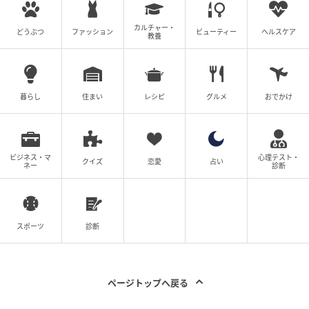
カルチャー・
どうぶつ
ファッション
ビューティー
ヘルスケア
教養
暮らし
住まい
レシピ
グルメ
おでかけ
ビジネス・マ
心理テスト・
クイズ
恋愛
占い
ネー
診断
Instagram：かるめ（
@karume_life
）
ソファでくつろぎながら、映画のお供に飲み物とお菓
子を用意したかるめさん。しかし、袋を開ける「バリ
スポーツ
診断
ッ」という音を聞きつけたのか、愛犬・ゴンが「タッ
タッタッタッ」と足音を立てながら柵の向こうから駆
け寄ってきます。
ページトップへ戻る
そして、お菓子の匂いを察知したゴンは、じーっと熱