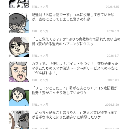
TRILLマンガ
2026.6.15
配達員「お届け物でーす」→本に没頭しすぎていた私
が、直後にとってしまった驚きの行動
TRILLマンガ
2026.6.9
「ここ覚えてる？」3年ぶりの倉敷旅行で訪れた思い出の
街→妻が語る過去のハプニングにクスッ
TRILLマンガ
2026.6.7
カフェで。「便利よ！ポイントもつく！」突然始まった
マダムたちのスマホ決済トーク→新サービスへの不安に
「がんばれよ！」
TRILLマンガ
2026.6.1
「リモコンどこだ…？」暑がる夫とのエアコン攻防戦が
勃発！妻がこっそり隠していたワケ
TRILLマンガ
2026.5.29
「めっちゃ酷なこと言うやん…」友人と買い物中→漢字
が苦手なゆえに起きた勘違いに納得したワケ