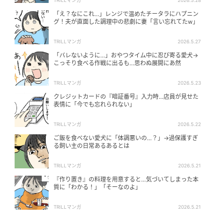
TRILLマンガ
2026.5.28
「え？なにこれ…」レンジで温めたチータラにハプニン
グ！夫が直面した調理中の悲劇に妻「言い忘れてたw」
TRILLマンガ
2026.5.27
「バレないように…」おやつタイム中に忍び寄る愛犬→
こっそり食べる作戦に出るも…思わぬ展開にあ然
TRILLマンガ
2026.5.23
クレジットカードの『暗証番号』入力時…店員が見せた
表情に「今でも忘れられない」
TRILLマンガ
2026.5.22
ご飯を食べない愛犬に「体調悪いの…？」→過保護すぎ
る飼い主の日常あるあるとは
TRILLマンガ
2026.5.21
『作り置き』の料理を用意すると…気づいてしまった本
質に「わかる！」「そーなのよ」
TRILLマンガ
2026.5.21