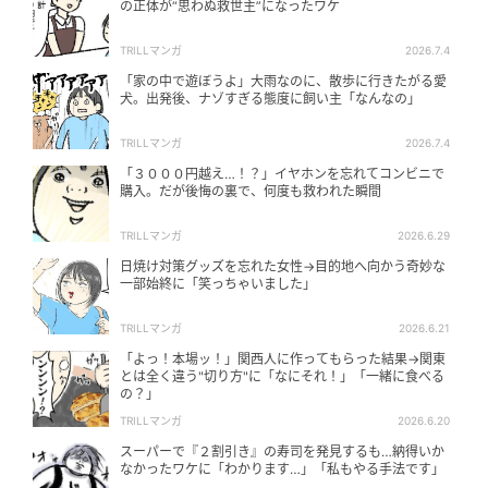
の正体が“思わぬ救世主”になったワケ
TRILLマンガ
2026.7.4
「家の中で遊ぼうよ」大雨なのに、散歩に行きたがる愛
犬。出発後、ナゾすぎる態度に飼い主「なんなの」
TRILLマンガ
2026.7.4
「３０００円越え…！？」イヤホンを忘れてコンビニで
購入。だが後悔の裏で、何度も救われた瞬間
TRILLマンガ
2026.6.29
日焼け対策グッズを忘れた女性→目的地へ向かう奇妙な
一部始終に「笑っちゃいました」
TRILLマンガ
2026.6.21
「よっ！本場ッ！」関西人に作ってもらった結果→関東
とは全く違う"切り方"に「なにそれ！」「一緒に食べる
の？」
TRILLマンガ
2026.6.20
スーパーで『２割引き』の寿司を発見するも…納得いか
なかったワケに「わかります…」「私もやる手法です」