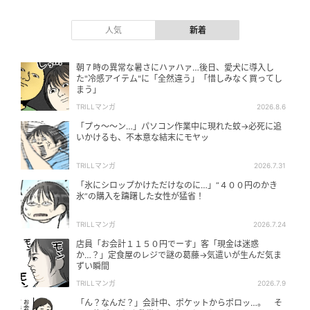
人気
新着
朝７時の異常な暑さにハァハァ…後日、愛犬に導入し
た"冷感アイテム"に「全然違う」「惜しみなく買ってし
まう」
TRILLマンガ
2026.8.6
「プゥ〜〜ン…」パソコン作業中に現れた蚊→必死に追
いかけるも、不本意な結末にモヤッ
TRILLマンガ
2026.7.31
「氷にシロップかけただけなのに…」“４００円のかき
氷”の購入を躊躇した女性が猛省！
TRILLマンガ
2026.7.24
店員「お会計１１５０円でーす」客「現金は迷惑
か…？」定食屋のレジで謎の葛藤→気遣いが生んだ気ま
ずい瞬間
TRILLマンガ
2026.7.9
「ん？なんだ？」会計中、ポケットからポロッ…。 そ