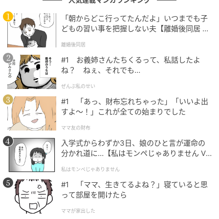
「朝からどこ行ってたんだよ」いつまでも子
どもの習い事を把握しない夫【離婚後同居 Vo
l.1】
離婚後同居
#1 お義姉さんたちくるって、私話したよ
ね？ ねぇ、それでも…
ぜんぶ私のせい
#1 「あっ、財布忘れちゃった」「いいよ出
すよ〜！」これが全ての始まりでした
ママ友の財布
入学式からわずか3日、娘のひと言が運命の
分かれ道に…【私はモンペじゃありません Vo
l.1】
私はモンペじゃありません
#1 「ママ、生きてるよね？」寝ていると思
って部屋を開けたら
ママが家出した