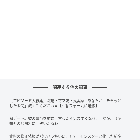
関連する他の記事
【エピソード大募集】職場・ママ友・義実家…あなたが「モヤッと
した瞬間」教えてください🔥【回答フォームに遷移】
初デート。彼の鼻毛を前に「言ったら気まずくなる…」だが、《予
想外の展開》に「抜いたるわ！」
資料の修正依頼がパワハラ扱いに…！？ モンスターと化した新卒