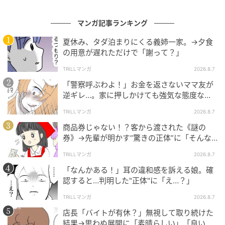
マンガ記事ランキング
夏休み、タダ泊まりにくる義姉一家。→夕食
の用意が遅れただけで「謝って？」
TRILLマンガ
2026.8.7
「警察呼ぶわよ！」お金を返さないママ友が
逆ギレ…。家に押しかけても強気な態度なワ
ケ
TRILLマンガ
2026.8.7
商品券じゃない！？客から渡された《謎の
券》→先輩が明かす“驚きの正体”に「そんな
世代差があるんですね」
TRILLマンガ
2026.8.7
「なんかある！」耳の違和感を訴える娘。確
認すると…判明した"正体"に「え…？」
TRILLマンガ
2026.8.7
店長「バイトが有休？」無視して取り続けた
結果→思わぬ展開に「素晴らしい」「良いこ