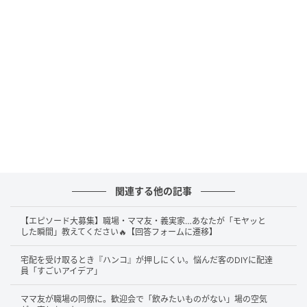
関連する他の記事
【エピソード大募集】職場・ママ友・義実家…あなたが「モヤッと
した瞬間」教えてください🔥【回答フォームに遷移】
宅配を受け取るとき『ハンコ』が押しにくい。悩んだ客のDIYに配達
員「すごいアイデア」
ママ友が職場の同僚に。歓迎会で「飲みたいものがない」場の空気