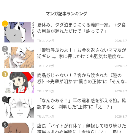
マンガ記事ランキング
夏休み、タダ泊まりにくる義姉一家。→夕食
の用意が遅れただけで「謝って？」
TRILLマンガ
2026.8.7
「警察呼ぶわよ！」お金を返さないママ友が
逆ギレ…。家に押しかけても強気な態度なワ
ケ
TRILLマンガ
2026.8.7
商品券じゃない！？客から渡された《謎の
券》→先輩が明かす“驚きの正体”に「そんな
世代差があるんですね」
TRILLマンガ
2026.8.7
「なんかある！」耳の違和感を訴える娘。確
認すると…判明した"正体"に「え…？」
TRILLマンガ
2026.8.7
店長「バイトが有休？」無視して取り続けた
結果→思わぬ展開に「素晴らしい」「良いこ