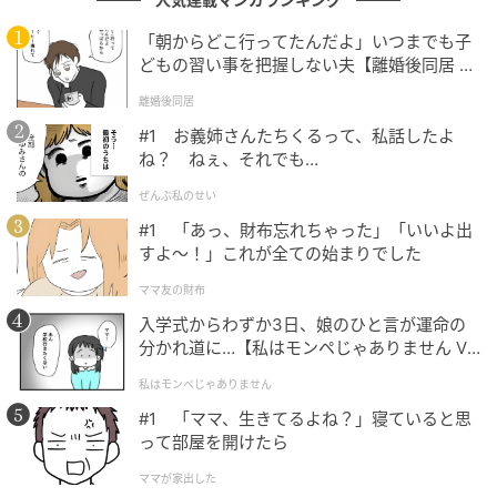
「朝からどこ行ってたんだよ」いつまでも子
どもの習い事を把握しない夫【離婚後同居 Vo
l.1】
離婚後同居
#1 お義姉さんたちくるって、私話したよ
ね？ ねぇ、それでも…
ぜんぶ私のせい
#1 「あっ、財布忘れちゃった」「いいよ出
すよ〜！」これが全ての始まりでした
ママ友の財布
入学式からわずか3日、娘のひと言が運命の
分かれ道に…【私はモンペじゃありません Vo
l.1】
私はモンペじゃありません
#1 「ママ、生きてるよね？」寝ていると思
って部屋を開けたら
ママが家出した