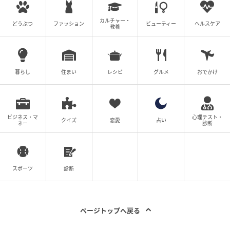
カルチャー・
どうぶつ
ファッション
ビューティー
ヘルスケア
教養
Instagram：かるめ（
@karume_life
）
暮らし
住まい
レシピ
グルメ
おでかけ
#4 クレジットカードの『暗証番号』入力時…店
員が見せた“表情”に「今でも忘れられない」
次の話を読む
ビジネス・マ
心理テスト・
前の話
クイズ
恋愛
占い
ネー
診断
第4話
「わかりみしかない」「私かと思った」共感度
スポーツ
診断
が高すぎる！？エピソード集！
かるめ
全話一覧を見る
ページトップへ戻る