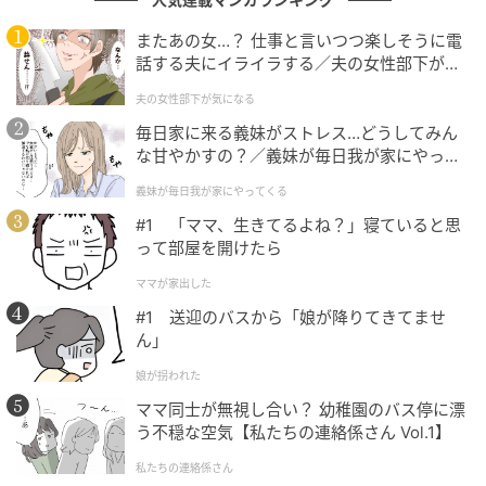
日本だとカートは基本無料で、使用後は元の場所に戻
またあの女…？ 仕事と言いつつ楽しそうに電
すのがマナーですよね。日本人が、オランダの利用方
話する夫にイライラする／夫の女性部下が気
法を知ると驚いてしまうかもしれません！
になる（1）【夫婦の危機 まんが】
夫の女性部下が気になる
毎日家に来る義妹がストレス…どうしてみん
ブログ：ひか（
ひかさん一家でゴゴッゴー！
）
な甘やかすの？／義妹が毎日我が家にやって
くる（1）【義父母がシンドイんです！ まん
※本記事は過去に配信した内容を再編集して構成して
義妹が毎日我が家にやってくる
が】
います。
#1 「ママ、生きてるよね？」寝ていると思
って部屋を開けたら
クリエイター情報
ママが家出した
#1 送迎のバスから「娘が降りてきてませ
ひか
ん」
オランダ在住の日本人主婦。夫や愛犬と過ごす日常
を漫画にし、ブログにて発信中。モットーは「すべ
娘が拐われた
て笑いに」
ママ同士が無視し合い？ 幼稚園のバス停に漂
作品をもっとみる
う不穏な空気【私たちの連絡係さん Vol.1】
私たちの連絡係さん