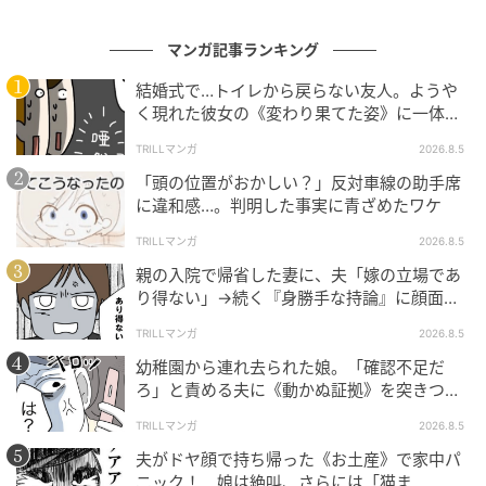
の記事をもっとみる
マンガ記事ランキング
結婚式で…トイレから戻らない友人。ようや
おすすめ連載マンガ
く現れた彼女の《変わり果てた姿》に一体何
が！？
TRILLマンガ
2026.8.5
「頭の位置がおかしい？」反対車線の助手席
に違和感…。判明した事実に青ざめたワケ
不倫返し
夫が育児をなめくさっ
海外宿での盗難未遂事
愛猫と別れ、
TRILLマンガ
2026.8.5
てる件
件。
空いた穴。そ
てきたのは
親の入院で帰省した妻に、夫「嫁の立場であ
第1話
第1話
第1話
第1
り得ない」→続く『身勝手な持論』に顔面蒼
白！
TRILLマンガ
2026.8.5
幼稚園から連れ去られた娘。「確認不足だ
ろ」と責める夫に《動かぬ証拠》を突きつけ
た結果
TRILLマンガ
2026.8.5
夫がドヤ顔で持ち帰った《お土産》で家中パ
ニック！ 娘は絶叫、さらには「猫ま