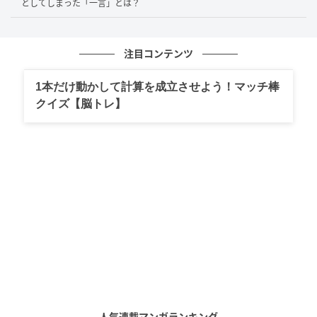
としてしまった「一言」とは？
注目コンテンツ
1本だけ動かして計算を成立させよう！マッチ棒
クイズ【脳トレ】
ブログ：ひか（
ひかさん一家でゴゴッゴー！
）
1㎞圏内にスーパーがない歩道にポツリと放置されてい
たスーパーのカート。「誰やここまで持ってきたの
は」とひかさんがツッコミを入れてしまうほど遠い場
所だったそう。
オランダのスーパーでは、カートを利用する際は先に
50セントを支払って使用し、元の場所に返却するとお
金が戻ってくるシステム。スーパーは50セントでカー
トを一台失っては赤字だと、ひかさんは嘆くのでし
た。
人気連載マンガランキング