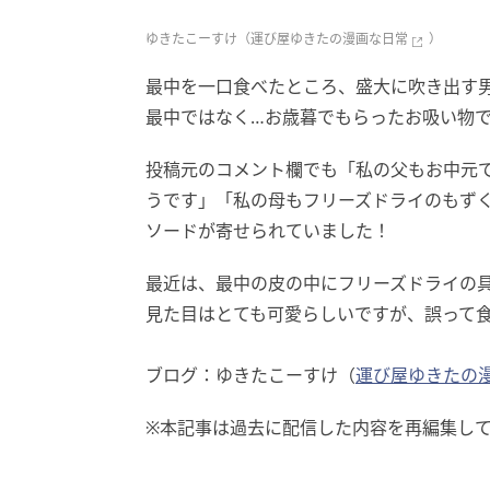
ゆきたこーすけ（
運び屋ゆきたの漫画な日常
）
最中を一口食べたところ、盛大に吹き出す
最中ではなく…お歳暮でもらったお吸い物
投稿元のコメント欄でも「私の父もお中元
うです」「私の母もフリーズドライのもず
ソードが寄せられていました！
最近は、最中の皮の中にフリーズドライの
見た目はとても可愛らしいですが、誤って
ブログ：ゆきたこーすけ（
運び屋ゆきたの
※本記事は過去に配信した内容を再編集し