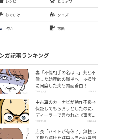
レシピ
どうぶつ
おでかけ
クイズ
占い
診断
ンガ記事ランキング
妻「不倫相手の名は…」夫と不
倫した助産師の職場へ！→検診
に同席した夫も顔面蒼白！
TRILLマンガ
2026.8.6
中古車のカーナビが動作不良→
保証してもらおうとしたのに、
ディーラーで言われた《事実》
に唖然…
TRILLマンガ
2026.8.6
店長「バイトが有休？」無視し
て取り続けた結果→思わぬ展開