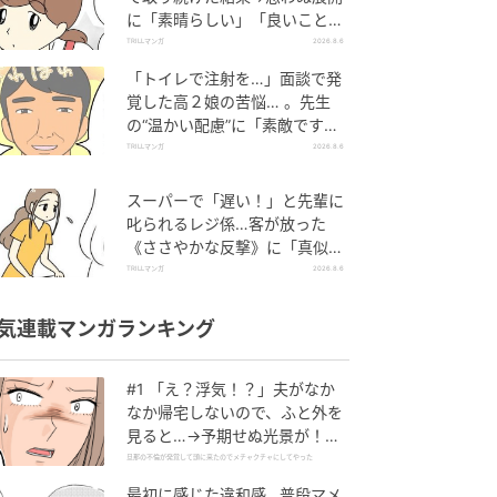
に「素晴らしい」「良いことし
ましたね」
TRILLマンガ
2026.8.6
「トイレで注射を…」面談で発
覚した高２娘の苦悩… 。先生
の“温かい配慮”に「素敵です
ね」「対応がいいね」
TRILLマンガ
2026.8.6
スーパーで「遅い！」と先輩に
叱られるレジ係…客が放った
《ささやかな反撃》に「真似し
たい！」「私もです」
TRILLマンガ
2026.8.6
気連載マンガランキング
#1 「え？浮気！？」夫がなか
なか帰宅しないので、ふと外を
見ると…→予期せぬ光景が！｜
旦那の不倫が発覚して頭に来た
旦那の不倫が発覚して頭に来たのでメチャクチャにしてやった
のでメチャクチャにしてやった
最初に感じた違和感…普段マメ