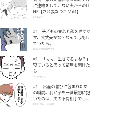
に連絡をしてこない夫からのLI
NE【され妻なつこ Vol.1】
され妻なつこ
#1 子どもの実名と顔を晒すマ
マ、大丈夫かな？なんて心配し
ていたら。
SNSに子供の顔を晒すママ
#1 「ママ、生きてるよね？」
寝ていると思って部屋を開けた
ら
ママが家出した
#1 出産の喜びに包まれたあ
の瞬間。我が子を一番最初に抱
いたのは、夫の不倫相手でし
た。
助産師と不倫した夫の末路