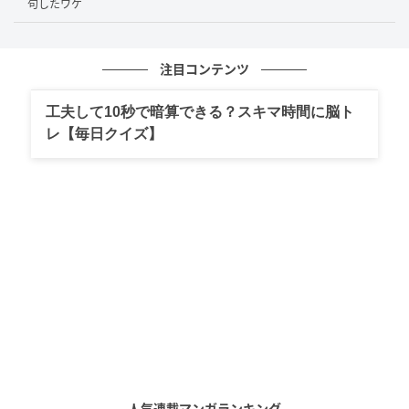
大塚みちこ（
@mt_mitty
）
句したワケ
絶望的に破損していたフルートを生き返らせたお父さ
ん。この一件をキッカケに、壊れたフルートを蘇らせ
注目コンテンツ
ることが趣味になり、状態が悪い中古のフルートを修
工夫して10秒で暗算できる？スキマ時間に脳ト
理目的で買うようになったそうです！わざわざお金を
レ【毎日クイズ】
払ってフルートを直しているだなんて、なんだか素敵
ですよね。
ちなみに大塚さんの実家には修理したフルートが増え
ていて、行き場に困っているとのこと。読者からは
「学校だと本数が足りていないのもあるから、寄付と
かもいいかもしれませんね」など、使い道を提案する
声も寄せられていました。
X（旧・Twitter）：大塚みちこ（
@mt_mitty
）
クリエイター情報
人気連載マンガランキング