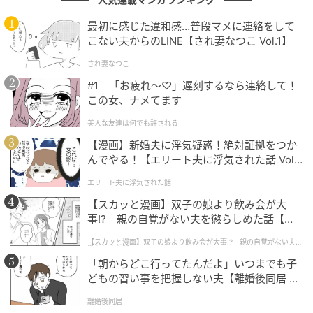
大塚みちこ
最初に感じた違和感…普段マメに連絡をして
1988年生まれ。大阪出身で滋賀育ちの漫画家。 心の
こない夫からのLINE【され妻なつこ Vol.1】
ままになんでも描きます。 元気で楽しいことが大好
され妻なつこ
き。昔ながらの伝統も大好き。カルピスも大好き。
#1 「お疲れ〜♡」遅刻するなら連絡して！
作品をもっとみる
この女、ナメてます
美人な友達は何でも許される
【漫画】新婚夫に浮気疑惑！絶対証拠をつか
の記事をもっとみる
んでやる！【エリート夫に浮気された話 Vol.
1】
エリート夫に浮気された話
おすすめ連載マンガ
【スカッと漫画】双子の娘より飲み会が大
事!? 親の自覚がない夫を懲らしめた話【第1
話】
【スカッと漫画】双子の娘より飲み会が大事!? 親の自覚がない夫を
懲らしめた話
「朝からどこ行ってたんだよ」いつまでも子
どもの習い事を把握しない夫【離婚後同居 Vo
海外宿での盗難未遂事
不倫返し
夫が育児をなめくさっ
「今から死に
l.1】
件。
てる件
♡」
離婚後同居
第1話
第1話
第1話
第1