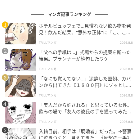
マンガ記事ランキング
ホテルビュッフェで…見慣れない飲み物を発
見！飲んだ結果、"意外な正体"に「こ、これ
は…！」
TRILLマンガ
2026.8.8
「父への手紙は…」式場からの提案を断った
結果。プランナーが絶句したワケ
TRILLマンガ
2026.8.8
「なにも覚えてない…」泥酔した翌朝、カバ
ンから出てきた《１８８０円》にゾッとした
ワケ
TRILLマンガ
2026.8.8
「美人だから許される」と思っている女性。
飲みの場で「友人の彼氏の手を握ってみた」
結果、“思わぬ反撃”に絶句
TRILLマンガ
2026.8.8
入籍目前、相手は「既婚者」だった。→警察
に泣きつくと、見えてきた、《反撃の一手》