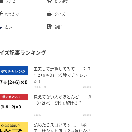
レシピ
どうぶつ
おでかけ
クイズ
占い
診断
イズ記事ランキング
工夫して計算してみて！「2+7
÷(2+6)×0」→5秒でチャレン
ジ！
TRILL ニュース
2026.8.6
覚えてない人がほとんど！「(9
+8÷2)×3」5秒で解ける？
andGIRL
2026.8.6
読めたらスゴいです…。「嫡
子」はなんと読む？→気になる