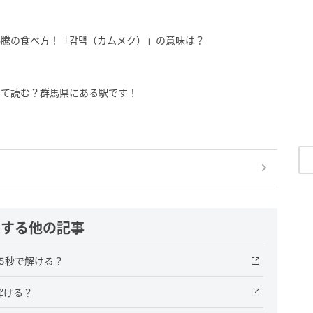
沸騰の食べ方！「감맥（カムメク）」の意味は？
んて読む？群馬県にある駅です！
連する他の記事
」5秒で解ける？
解ける？