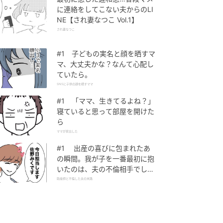
に連絡をしてこない夫からのLI
NE【され妻なつこ Vol.1】
され妻なつこ
#1 子どもの実名と顔を晒すマ
マ、大丈夫かな？なんて心配し
ていたら。
SNSに子供の顔を晒すママ
#1 「ママ、生きてるよね？」
寝ていると思って部屋を開けた
ら
ママが家出した
#1 出産の喜びに包まれたあ
の瞬間。我が子を一番最初に抱
いたのは、夫の不倫相手でし
た。
助産師と不倫した夫の末路