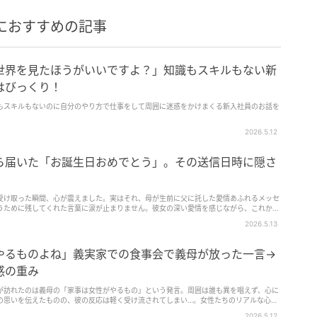
におすすめの記事
世界を見たほうがいいですよ？」知識もスキルもない新
はびっくり！
もスキルもないのに自分のやり方で仕事をして周囲に迷惑をかけまくる新入社員のお話を
2026.5.12
ら届いた「お誕生日おめでとう」。その送信日時に隠さ
受け取った瞬間、心が震えました。実はそれ、母が生前に父に託した愛情あふれるメッセ
うために残してくれた言葉に涙が止まりません。彼女の深い愛情を感じながら、これから
ソードをぜひご覧ください。
2026.5.13
やるものよね」義実家での食事会で義母が放った一言→
感の重み
が訪れたのは義母の「家事は女性がやるもの」という発言。周囲は誰も異を唱えず、心に
の思いを伝えたものの、彼の反応は軽く受け流されてしまい…。女性たちのリアルな心情
要なテーマがここに。
2026.5.12