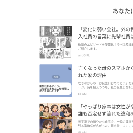
あなた
「変化に弱い会社。外の
入社員の言葉に先輩社員
衝撃のエピソードを漫画化！今回は知識
ご紹介します。
andGIRL
亡くなった母のスマホか
れた涙の理由
亡き母からの「お誕生日おめでとう」を
ージ。病を抱えつつも、私の誕生日を祝
も私らしく生きていきます。詳しいエピ
GLAM
「やっぱり家事は女性が
誰も否定せず流れた違和
義実家での和やかな食事会、一瞬の静寂
残る違和感が広がった。帰宅後、夫にこ
と、家事の暗黙のルールについて探る重
GLAM