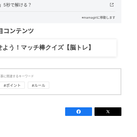
2」5秒で解ける？
※mamagirlに移動します
目コンテンツ
せよう！マッチ棒クイズ【脳トレ】
記事に関連するキーワード
#ポイント
#ルール