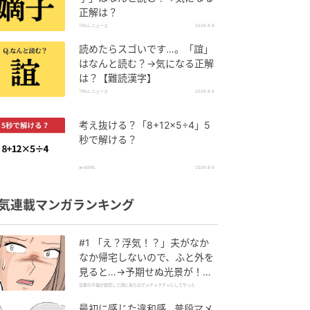
正解は？
TRILL ニュース
2026.8.6
読めたらスゴいです…。「誼」
はなんと読む？→気になる正解
は？【難読漢字】
TRILL ニュース
2026.8.6
考え抜ける？「8+12×5÷4」5
秒で解ける？
andGIRL
2026.8.6
気連載マンガランキング
#1 「え？浮気！？」夫がなか
なか帰宅しないので、ふと外を
見ると…→予期せぬ光景が！｜
旦那の不倫が発覚して頭に来た
旦那の不倫が発覚して頭に来たのでメチャクチャにしてやった
のでメチャクチャにしてやった
最初に感じた違和感…普段マメ