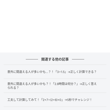
は、割る数と割られる数に10や100を掛けて、整数に
してから計算すると楽になります。これは「
割る数と
割られる数に同じ数を掛けても商は変わらない
」とい
う性質を利用しています。
※この性質は割り算の形で使える性質です。掛け算の
式に対して「両方に同じ数を掛けても同じになる」と
いう意味ではないので注意しましょう。
よって、「0.2+3.6÷(−0.4)」は以下のように変形できま
関連する他の記事
す。
意外に間違える人が多いかも…？！「3÷1.5」→正しく計算できる？
意外に間違える人が多いかも？！「2.8時間は何分？」→正しく答え
3.6÷(−0.4)
←3.6×10=36、−0.4×10=−4にする。
られる？
=36÷(−4)
工夫して計算してみて！「2+7÷(2+6)×0」→5秒でチャレンジ！
次に負の数の割り算です。ポイントは「
答えの符号
」