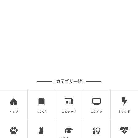
【脳トレ】角度を求める方法、覚えてる？→意外と忘
【脳トレ】角度を求める方法、覚えてる？→意外
れがちな『図形問題』特集
と忘れがちな『図形問題』特集
次の記事
#1 夫の「元不倫相手」から、１通の手紙が
届きました。
カテゴリ一覧
の記事をもっとみる
トップ
マンガ
エピソード
エンタメ
トレンド