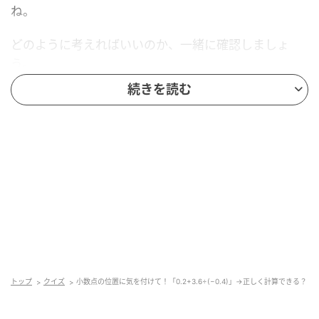
ね。
どのように考えればいいのか、一緒に確認しましょ
う。
続きを読む
解答
答えは「
−8.8
」です。
どうしてこのような答えになるのか、次の「ポイン
ト」でしっかり確認しましょう。
ポイント
トップ
クイズ
小数点の位置に気を付けて！「0.2+3.6÷(−0.4)」→正しく計算できる？
まずは小数の割り算を先に計算します。小数の割り算