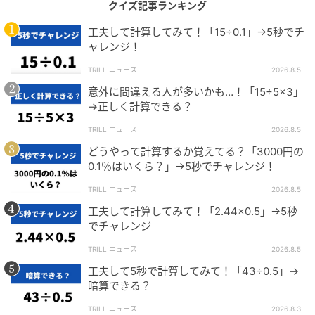
クイズ記事ランキング
※当メディアでご紹介する数学関連記事においては、
工夫して計算してみて！「15÷0.1」→5秒でチ
複数の解法をもつものもございます。
ャレンジ！
あくまでも一例のご紹介に留まることを、ご了承くだ
TRILL ニュース
2026.8.5
さい。
意外に間違える人が多いかも…！「15÷5×3」
→正しく計算できる？
文（編集）：ニシケン
TRILL ニュース
2026.8.5
2年間、地方の学習塾に勤めて独立。現在はプロの家庭
どうやって計算するか覚えてる？「3000円の
0.1％はいくら？」→5秒でチャレンジ！
教師として働きながら、都内の難関私立中学や高校の
予想問題や適性検査の執筆活動を行っている。たくさ
TRILL ニュース
2026.8.5
んの受験生のためになる良質な問題を作成し、どんな
工夫して計算してみて！「2.44×0.5」→5秒
人が見てもわかりやすい解答・解説の作成を志してい
でチャレンジ
る。
TRILL ニュース
2026.8.5
工夫して5秒で計算してみて！「43÷0.5」→
暗算できる？
スピード勝負！他の問題にも挑戦しよう！
TRILL ニュース
2026.8.3