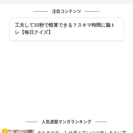
です。ここでは、負の数の割り算における符号の決め
方を確認します。
注目コンテンツ
負の数の掛け算と割り算の答えの符号は、次のように
工夫して10秒で暗算できる？スキマ時間に脳ト
決めることを覚えているでしょうか。
レ【毎日クイズ】
＜答えの符号の決め方（掛け算・割り算編）＞
・同符号同士の掛け算・割り算の答え→
正の数
（
+
）になる
例：−1×(−1)=+1、−1÷(−1)=+1
・異符号同士の掛け算・割り算の答え→
負の数（−）
になる
例：1×(−1)=−1、−1÷(+1)=−1
「3.6÷(−0.4)」は異符号同士の割り算なので、答えは負
の数になります。
人気連載マンガランキング
0.2+3.6÷(−0.4)
またあの女…？ 仕事と言いつつ楽しそうに電