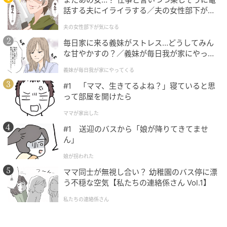
=0.2+
36÷(−4)
話する夫にイライラする／夫の女性部下が気
=0.2+
(−9)
になる（1）【夫婦の危機 まんが】
夫の女性部下が気になる
=0.2−9
毎日家に来る義妹がストレス…どうしてみん
=−8.8
な甘やかすの？／義妹が毎日我が家にやって
くる（1）【義父母がシンドイんです！ まん
このようにして答えを出すことができました。
義妹が毎日我が家にやってくる
が】
#1 「ママ、生きてるよね？」寝ていると思
って部屋を開けたら
まとめ
ママが家出した
#1 送迎のバスから「娘が降りてきてませ
小数や負の数の割り算を復習する良い機会になったの
ん」
ではないでしょうか。
娘が拐われた
ママ同士が無視し合い？ 幼稚園のバス停に漂
計算は、一問や二問だけ解いてもあまり意味がありま
う不穏な空気【私たちの連絡係さん Vol.1】
せん。たくさん演習を積んで、理解を深めていくこと
私たちの連絡係さん
がとても大切になります。時間がある方はいろいろな
問題にぜひチャレンジしてみましょう。