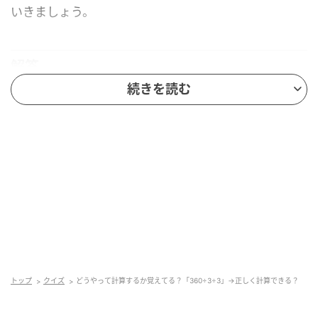
いきましょう。
解答
続きを読む
答えは「
40
」です。
どのようにすれば割り算をきれいに処理することがで
きるのか、次の「ポイント」でしっかり確認しましょ
う。
ポイント
この問題のポイントは、
「2つの割り算を1つにまとめ
トップ
クイズ
どうやって計算するか覚えてる？「360÷3÷3」→正しく計算できる？
る」
ということです。