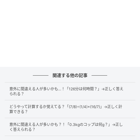
「÷3÷3」をまとめて考えます。3と3で割りますので
「3×3=9」で割るという意味になります。
※「÷3÷3」のように
左から順に割っていく形
では、ま
とめて「÷(3×3)」と考えることができます。
360÷3÷3
=360÷(3×3)
=360÷9
関連する他の記事
=40
意外に間違える人が多いかも…！「126分は何時間？」→正しく答え
られる？
このようにして、答えを出すことができました。
どうやって計算するか覚えてる？「(7/8)÷(1/4)×(16/7)」→正しく計
算できる？
まとめ
意外に間違える人が多いかも？！「0.3kgのコップは何g？」→正し
く答えられる？