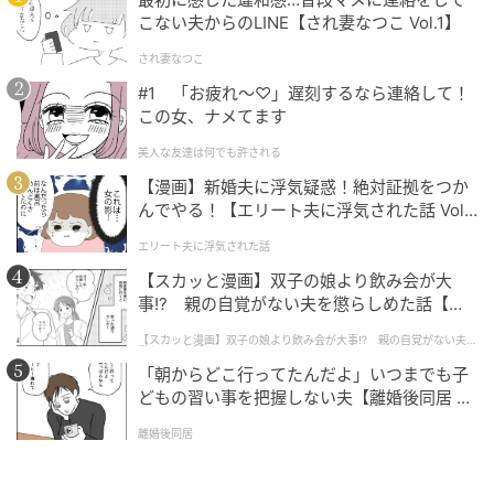
教師として働きながら、都内の難関私立中学や高校の
こない夫からのLINE【され妻なつこ Vol.1】
予想問題や適性検査の執筆活動を行っている。たくさ
され妻なつこ
んの受験生のためになる良質な問題を作成し、どんな
#1 「お疲れ〜♡」遅刻するなら連絡して！
人が見てもわかりやすい解答・解説の作成を志してい
この女、ナメてます
る。
美人な友達は何でも許される
【漫画】新婚夫に浮気疑惑！絶対証拠をつか
んでやる！【エリート夫に浮気された話 Vol.
1】
スピード勝負！他の問題にも挑戦しよう！
エリート夫に浮気された話
【スカッと漫画】双子の娘より飲み会が大
【脳トレ】角度を求める方法、覚えてる？→意外と忘
事!? 親の自覚がない夫を懲らしめた話【第1
【脳トレ】角度を求める方法、覚えてる？→意外
れがちな『図形問題』特集
話】
と忘れがちな『図形問題』特集
【スカッと漫画】双子の娘より飲み会が大事!? 親の自覚がない夫を
懲らしめた話
「朝からどこ行ってたんだよ」いつまでも子
どもの習い事を把握しない夫【離婚後同居 Vo
l.1】
離婚後同居
次の記事