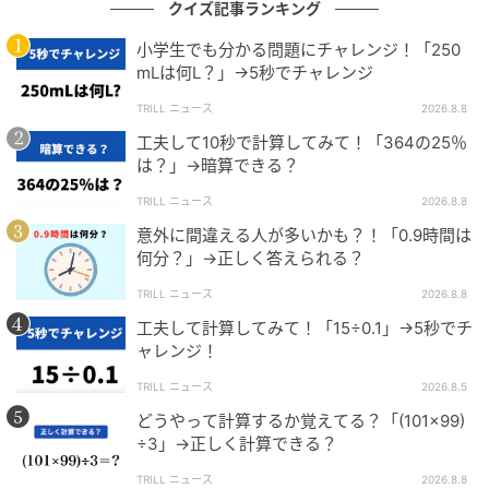
#1 「ママ、生きてるよね？」寝ていると思
クイズ記事ランキング
って部屋を開けたら
小学生でも分かる問題にチャレンジ！「250
mLは何L？」→5秒でチャレンジ
の記事をもっとみる
TRILL ニュース
2026.8.8
工夫して10秒で計算してみて！「364の25％
は？」→暗算できる？
TRILL ニュース
2026.8.8
意外に間違える人が多いかも？！「0.9時間は
何分？」→正しく答えられる？
TRILL ニュース
2026.8.8
工夫して計算してみて！「15÷0.1」→5秒でチ
ャレンジ！
TRILL ニュース
2026.8.5
どうやって計算するか覚えてる？「(101×99)
÷3」→正しく計算できる？
TRILL ニュース
2026.8.8