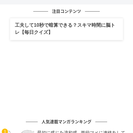
割り算の考え方を復習する良い機会になったのではな
いでしょうか。今回は整数の割り算でしたが、分数の
注目コンテンツ
割り算の問題もありますのでそちらもぜひチャレンジ
してみてください。
工夫して10秒で暗算できる？スキマ時間に脳ト
レ【毎日クイズ】
計算は、一問や二問だけしてもあまり意味がありませ
ん。計算はたくさん演習を重ねて、理解度を深めてい
くことがとても大切です。余裕のある方は他の問題に
もぜひチャレンジしてみてください。
※当メディアでご紹介する数学関連記事においては、
複数の解法をもっているものもございます。
あくまでも一例のご紹介に留まることを、ご了承くだ
さい。
人気連載マンガランキング
文（編集）：ニシケン
2年間、地方の学習塾に勤めて独立。現在はプロの家庭
最初に感じた違和感…普段マメに連絡をして