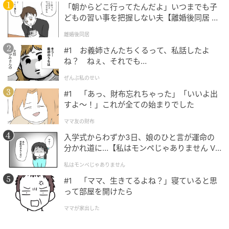
「朝からどこ行ってたんだよ」いつまでも子
残りは、引き算と足し算だけです。引き算と足し算も
どもの習い事を把握しない夫【離婚後同居 Vo
優先順位は同じなので、左から計算すれば正解にたど
l.1】
離婚後同居
り着けます。
#1 お義姉さんたちくるって、私話したよ
ね？ ねぇ、それでも…
ぜんぶ私のせい
45−5+
15+3←一番左の引き算からする
=
40+15
+3
#1 「あっ、財布忘れちゃった」「いいよ出
すよ〜！」これが全ての始まりでした
=
55+3
=58
ママ友の財布
入学式からわずか3日、娘のひと言が運命の
分かれ道に…【私はモンペじゃありません Vo
l.1】
まとめ
私はモンペじゃありません
#1 「ママ、生きてるよね？」寝ていると思
今回の問題には、()が登場しません。そこで、掛け算・
って部屋を開けたら
割り算を一番先に計算し、後で足し算・引き算をしま
ママが家出した
す。