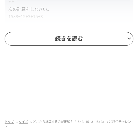
次の計算をしなさい。
15×3−15÷3+15+3
※制限時間は
20秒
です。
続きを読む
解答
正解は、「
58
」です。
すぐに答えにたどり着けたでしょうか？
どこから計算すべきか迷っているうちにタイムオーバ
ーになってしまった人は、ぜひ次の「ポイント」をご
覧ください。
トップ
クイズ
どこから計算するのが正解？「15×3−15÷3+15+3」→20秒でチャレン
ジ
計算順序のルールを復習しながら、今回の問題の計算