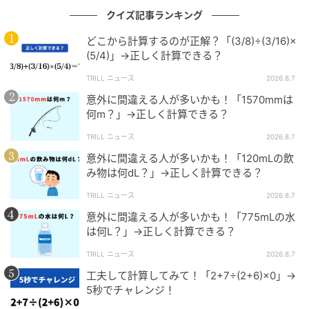
クイズ記事ランキング
このように、長い計算問題を見たときは、最初にどの
部分から先に計算をすべきか考えることが大事です。
どこから計算するのが正解？「(3/8)÷(3/16)×
(5/4)」→正しく計算できる？
同じ数字がたくさん出てきて、計算順序の判断がしづ
TRILL ニュース
2026.8.7
らくなったときは、演算子に注目してみるとよいでし
意外に間違える人が多いかも！「1570mmは
ょう。
何m？」→正しく計算できる？
※当メディアでご紹介する数学関連記事においては、
TRILL ニュース
2026.8.7
複数の解法をもつものもございます。あくまでも一例
意外に間違える人が多いかも！「120mLの飲
み物は何dL？」→正しく計算できる？
のご紹介に留まることを、ご了承ください。
TRILL ニュース
2026.8.7
意外に間違える人が多いかも！「775mLの水
文（編集）：VY
は何L？」→正しく計算できる？
数学とIT技術学習が趣味のWebライター。実用数学技
TRILL ニュース
2026.8.7
能検定2級と数学教員免許を取得後、家庭教師や学習支
工夫して計算してみて！「2+7÷(2+6)×0」→
援スタッフとして数学指導を行ってきた。文系と理系
5秒でチャレンジ！
の別、年齢にとらわれない、誰でも楽しめる数学解説