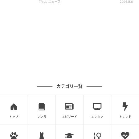
TRILL ニュース
2026.8.6
作成を目指している。
スピード勝負！他の問題にも挑戦しよう！
【脳トレ】角度を求める方法、覚えてる？→意外と忘
【脳トレ】角度を求める方法、覚えてる？→意外
れがちな『図形問題』特集
と忘れがちな『図形問題』特集
カテゴリ一覧
次の記事
#1 送迎のバスから「娘が降りてきてませ
ん」
トップ
マンガ
エピソード
エンタメ
トレンド
の記事をもっとみる