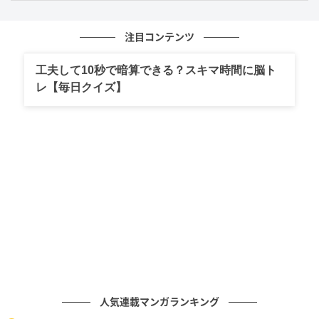
※同じ優先順位の計算がある場合は、左から計算します。
注目コンテンツ
今回の問題には、15と3という同じ数が何度も登場す
るので、どこから計算すべきか混乱しそうになるかも
工夫して10秒で暗算できる？スキマ時間に脳ト
しれません。そんなときは、+−×÷の演算子にだけ注目
レ【毎日クイズ】
してください。
×÷は優先、+−は後回しです。
すると、先に計算するのは15×3と15÷3であることが
分かると思います。「
同じ優先順位の計算がある場合
は、左から計算
」するので、式に書かれた順番に計算
していけばOKです。
15×3
−
15÷3+
15+3←先に掛け算、次に割り算をする
=
45
−
5+
15+3
人気連載マンガランキング