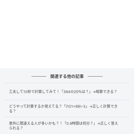
過程を確認できますよ。
ポイント
この問題のポイントは「
掛け算・割り算を足し算・引
き算より先にする
」です。
これは、計算順序のルールによって決まっていること
です。
関連する他の記事
工夫して10秒で計算してみて！「364の25％は？」→暗算できる？
<計算順序のルール>
次の順序で計算します。
どうやって計算するか覚えてる？「(101×99)÷3」→正しく計算でき
る？
1.括弧の中（※括弧には()や{}などの種類があります。）
2.掛け算・割り算
意外に間違える人が多いかも？！「0.9時間は何分？」→正しく答え
3.足し算・引き算
られる？