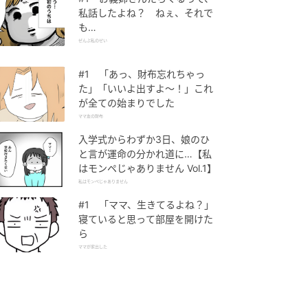
私話したよね？ ねぇ、それで
も…
ぜんぶ私のせい
#1 「あっ、財布忘れちゃっ
た」「いいよ出すよ〜！」これ
が全ての始まりでした
ママ友の財布
入学式からわずか3日、娘のひ
と言が運命の分かれ道に…【私
はモンペじゃありません Vol.1】
私はモンペじゃありません
#1 「ママ、生きてるよね？」
寝ていると思って部屋を開けた
ら
ママが家出した