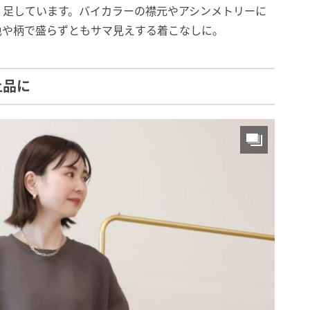
く足しています。バイカラーの襟元やアシンメトリーに
色や柄で盛らずともサマ見えする着こなしに。
上品に