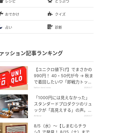
レシピ
どうぶつ
おでかけ
クイズ
占い
診断
ァッション記事ランキング
【ユニクロ値下げ】でまさかの
990円！ 40・50代が今 → 秋ま
で着回したい♡「即戦力トップ
ス」
fashion trend news
2026.8.7
「1000円には見えなかった」
スタンダードプロダクツのリュ
ックが「高見えする」の声。2
個購入する人も
All About
2026.8.7
8/5（水）〜【しまむらチラ
シ】で発見！ 8/15（土）まで