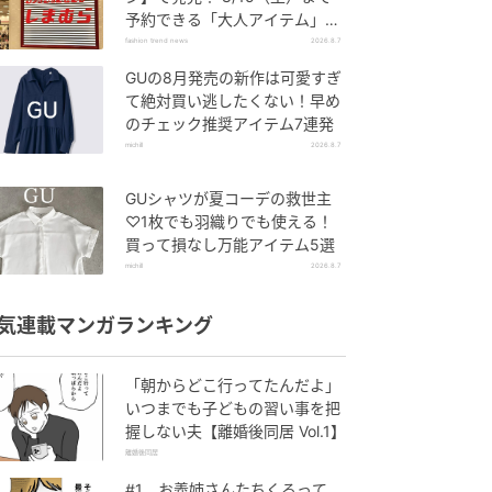
予約できる「大人アイテム」っ
て？
fashion trend news
2026.8.7
GUの8月発売の新作は可愛すぎ
て絶対買い逃したくない！早め
のチェック推奨アイテム7連発
michill
2026.8.7
GUシャツが夏コーデの救世主
♡1枚でも羽織りでも使える！
買って損なし万能アイテム5選
michill
2026.8.7
気連載マンガランキング
「朝からどこ行ってたんだよ」
いつまでも子どもの習い事を把
握しない夫【離婚後同居 Vol.1】
離婚後同居
#1 お義姉さんたちくるって、