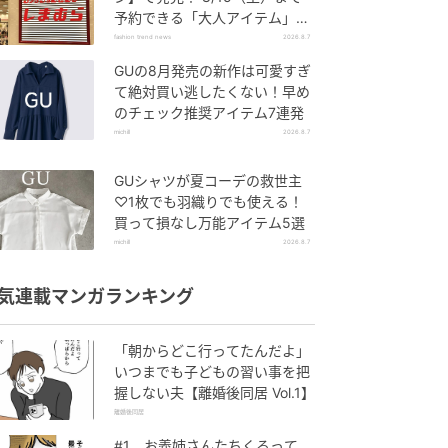
予約できる「大人アイテム」っ
て？
fashion trend news
2026.8.7
GUの8月発売の新作は可愛すぎ
て絶対買い逃したくない！早め
のチェック推奨アイテム7連発
michill
2026.8.7
GUシャツが夏コーデの救世主
♡1枚でも羽織りでも使える！
買って損なし万能アイテム5選
michill
2026.8.7
気連載マンガランキング
「朝からどこ行ってたんだよ」
いつまでも子どもの習い事を把
握しない夫【離婚後同居 Vol.1】
離婚後同居
#1 お義姉さんたちくるって、