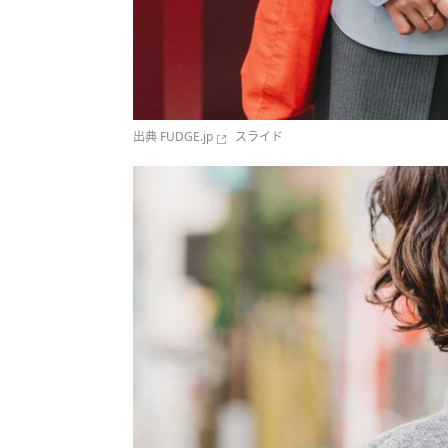
出典
FUDGE.jp
スライド