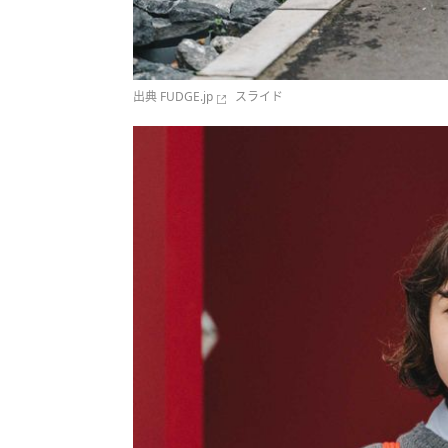
出典
FUDGE.jp
スライド