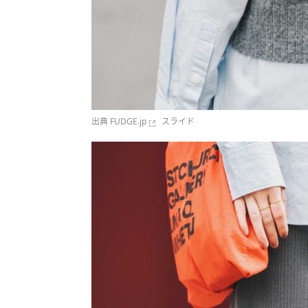
出典
FUDGE.jp
スライド