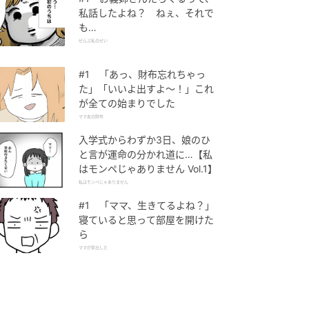
私話したよね？ ねぇ、それで
も…
ぜんぶ私のせい
#1 「あっ、財布忘れちゃっ
た」「いいよ出すよ〜！」これ
が全ての始まりでした
ママ友の財布
入学式からわずか3日、娘のひ
と言が運命の分かれ道に…【私
はモンペじゃありません Vol.1】
私はモンペじゃありません
#1 「ママ、生きてるよね？」
寝ていると思って部屋を開けた
ら
ママが家出した