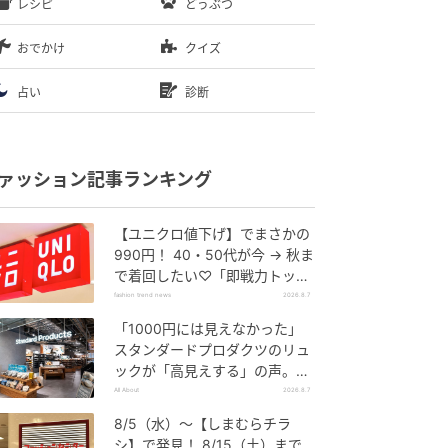
レシピ
どうぶつ
おでかけ
クイズ
占い
診断
ァッション記事ランキング
【ユニクロ値下げ】でまさかの
990円！ 40・50代が今 → 秋ま
で着回したい♡「即戦力トップ
ス」
fashion trend news
2026.8.7
「1000円には見えなかった」
スタンダードプロダクツのリュ
ックが「高見えする」の声。2
個購入する人も
All About
2026.8.7
8/5（水）〜【しまむらチラ
シ】で発見！ 8/15（土）まで