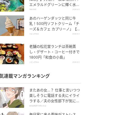
エメラルドグリーンに輝く水面
はまるで絵画のよう｜岐阜県中
TABIZINE
2026.8.5
津川市
あのハーゲンダッツと同じ牛
乳！500円ソフトクリーム「チ
ーズ＆カフェ カプリーノ」【す
すきの】
リビングWeb
2026.8.4
老舗の松花堂ランチは茶碗蒸
し・デザート・コーヒー付きで
1800円「和食の小島」
リビングWeb
2026.8.5
気連載マンガランキング
またあの女…？ 仕事と言いつつ
楽しそうに電話する夫にイライ
ラする／夫の女性部下が気にな
る（1）【夫婦の危機 まんが】
夫の女性部下が気になる
毎日家に来る義妹がストレス…