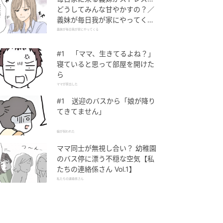
どうしてみんな甘やかすの？／
義妹が毎日我が家にやってくる
（1）【義父母がシンドイんで
義妹が毎日我が家にやってくる
す！ まんが】
#1 「ママ、生きてるよね？」
寝ていると思って部屋を開けた
ら
ママが家出した
#1 送迎のバスから「娘が降り
てきてません」
娘が拐われた
ママ同士が無視し合い？ 幼稚園
のバス停に漂う不穏な空気【私
たちの連絡係さん Vol.1】
私たちの連絡係さん