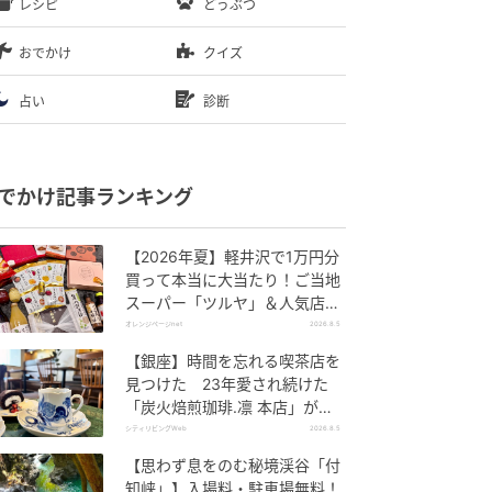
レシピ
どうぶつ
おでかけ
クイズ
占い
診断
でかけ記事ランキング
【2026年夏】軽井沢で1万円分
買って本当に大当たり！ご当地
スーパー「ツルヤ」＆人気店の
お土産ベスト5【夏のお出か
オレンジページnet
2026.8.5
け】
【銀座】時間を忘れる喫茶店を
見つけた 23年愛され続けた
「炭火焙煎珈琲.凛 本店」がも
っと通いたくなる場所に
シティリビングWeb
2026.8.5
【思わず息をのむ秘境渓谷「付
知峡」】入場料・駐車場無料！