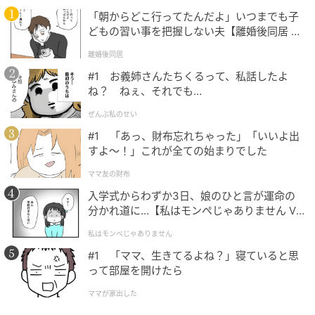
「朝からどこ行ってたんだよ」いつまでも子
どもの習い事を把握しない夫【離婚後同居 Vo
l.1】
離婚後同居
#1 お義姉さんたちくるって、私話したよ
ね？ ねぇ、それでも…
ぜんぶ私のせい
サラダ
#1 「あっ、財布忘れちゃった」「いいよ出
すよ〜！」これが全ての始まりでした
黄緑、紫、緑色の画用紙をそれぞれ7cm角程度に切
る。縦半分に折り、輪を起点にしてレタスやベビーリ
ママ友の財布
ーフなど好きな葉っぱの半分の形を描き、ハサミで切
入学式からわずか3日、娘のひと言が運命の
分かれ道に…【私はモンペじゃありません Vo
って広げる。広げた後、葉脈などを描いても◎
l.1】
私はモンペじゃありません
#1 「ママ、生きてるよね？」寝ていると思
って部屋を開けたら
ママが家出した