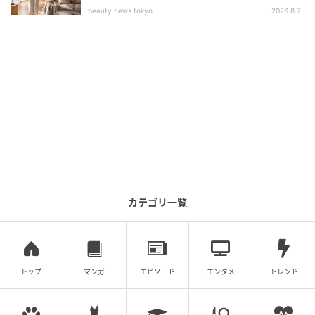
回り縮む）。同じものを３個作る。
beauty news tokyo
2026.8.7
カテゴリ一覧
トップ
マンガ
エピソード
エンタメ
トレンド