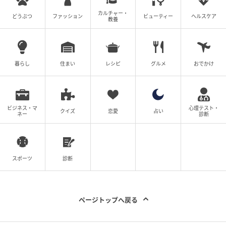
カルチャー・
どうぶつ
ファッション
ビューティー
ヘルスケア
教養
目玉焼き
白色の画用紙に幅7cm程度の白身の形を描く。黄色の
暮らし
住まい
レシピ
グルメ
おでかけ
画用紙を直径4cm程度に丸く切り、白身の上にのりで
貼る。
ビジネス・マ
心理テスト・
クイズ
恋愛
占い
ネー
診断
スポーツ
診断
ページトップへ戻る