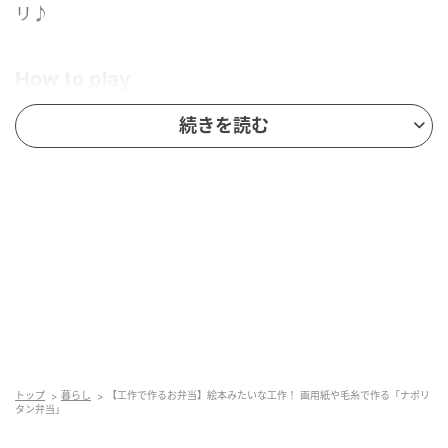
リ♪
How to play
続きを読む
本物みたいな毛糸の麺。おもちゃのフライパンで炒め
トップ
暮らし
【工作で作るお弁当】絵本みたいな工作！ 画用紙や毛糸で作る「ナポリ
タン弁当」
てからお弁当箱に入れて遊んでも！