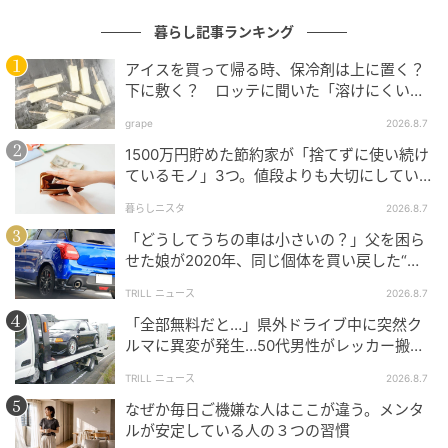
暮らし記事ランキング
アイスを買って帰る時、保冷剤は上に置く？
下に敷く？ ロッテに聞いた「溶けにくい持
ち帰り方」
grape
2026.8.7
1500万円貯めた節約家が「捨てずに使い続け
ているモノ」3つ。値段よりも大切にしてい
ること
暮らしニスタ
2026.8.7
「どうしてうちの車は小さいの？」父を困ら
せた娘が2020年、同じ個体を買い戻した“意
外なワケ”
TRILL ニュース
2026.8.7
「全部無料だと…」県外ドライブ中に突然ク
ルマに異変が発生…50代男性がレッカー搬送
で思い知った“誤算”
さつまいも
TRILL ニュース
2026.8.7
黄色の紙粘土を厚さ1cmに伸ばし、直径6cmの円形の
なぜか毎日ご機嫌な人はここが違う。メンタ
ルが安定している人の３つの習慣
型で抜く。周囲を紫色の絵の具で塗る（固まるとひと