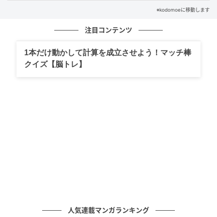
ナポリタン
※kodomoeに移動します
クリーム、赤、緑色の画用紙に、マッシュルーム、ス
ライスしたウインナー、輪切りのピーマンを描いて切
注目コンテンツ
り取り、具を作る。お弁当容器の半分を目安にオレン
1本だけ動かして計算を成立させよう！マッチ棒
ジ色の毛糸をふんわりと置き、上に具を散らす。
クイズ【脳トレ】
人気連載マンガランキング