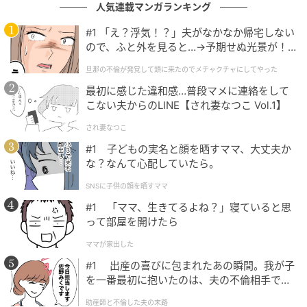
人気連載マンガランキング
#1 「え？浮気！？」夫がなかなか帰宅しない
ので、ふと外を見ると…→予期せぬ光景が！
｜旦那の不倫が発覚して頭に来たのでメチャ
旦那の不倫が発覚して頭に来たのでメチャクチャにしてやった
クチャにしてやった
最初に感じた違和感…普段マメに連絡をして
こない夫からのLINE【され妻なつこ Vol.1】
され妻なつこ
綾小路麗華やウッディーたちが大阪府庁に登場！大阪府／ユニバーサル・ス
#1 子どもの実名と顔を晒すママ、大丈夫か
タジオ・ジャパン「春の全国交通安全運動」キャンペーン
な？なんて心配していたら。
SNSに子供の顔を晒すママ
#1 「ママ、生きてるよね？」寝ていると思
まずは大阪府警察音楽隊による事前演奏。
って部屋を開けたら
M!LKのイイじゃん、Adoの唱、DREAMS COME TRUE
ママが家出した
の大阪LOVERの三曲で盛り上げました。
#1 出産の喜びに包まれたあの瞬間。我が子
を一番最初に抱いたのは、夫の不倫相手でし
た。
助産師と不倫した夫の末路