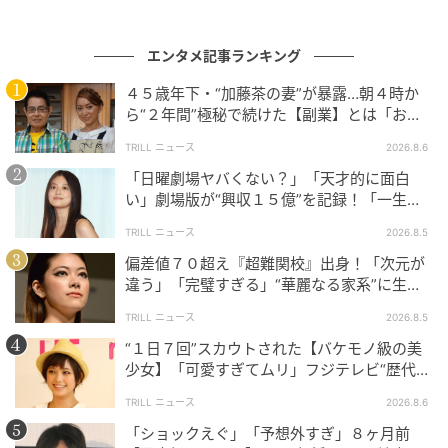
エンタメ記事ランキング
４５歳年下・“加藤茶の妻”が暴露…朝４時か
ら“２年間”極秘で続けた【副業】とは「お金
を稼ぐのって大変」
TRILL ニュース
2026.8.6
「日曜劇場ヤバくない？」「天才的に面白
い」劇場版が“興収１５億”を記録！「一生言
い続ける」放送後も続く“切望の声”
TRILL ニュース
2026.8.5
偏差値７０超え『超難関校』出身！「次元が
違う」「完璧すぎる」“華麗なる家系”に生ま
れた【規格外の逸材】
TRILL ニュース
2026.8.5
“１日７回”スカウトされた【バケモノ級の美
少女】「可愛すぎてムリ」フジテレビ“歴代N
o.1作”で輝いた『美人女優』
TRILL ニュース
2026.8.6
「ショックえぐ」「予想外すぎ」８ヶ月前