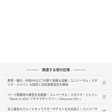
一年をお届けしているユニバーサル・スタジオ・ジャ
パン。
関連する他の記事
教育・観光・府政PRなど7分野で連携＆協働！ユニバーサル・スタ
ジオ・ジャパン 大阪府と包括連携協定を締結
パーク開業時の模型を初披露！ユニバーサル・スタジオ・ジャパン
「Back to 2001 ジオラマギャラリー ~Discover U!!!~」
史上最多のクルーとキャラクターがゲストをお出迎え！ユニバーサ
今回、地元・大阪の交通安全運動をエンターテイメン