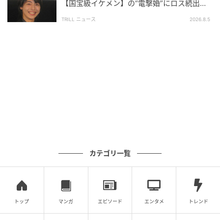
綾小路麗華やウッディーたちが大阪府庁に登場！大阪府／ユニバーサル・ス
【国宝級イケメン】の“電撃婚”にロス続出！
タジオ・ジャパン「春の全国交通安全運動」キャンペーン
興収“９５億超え”シリーズで輝いた逸材
TRILL ニュース
2026.8.5
その後、吉村大阪府知事がご挨拶。
イベントの冒頭、主催者を代表して交通安全への思い
を語りました。
吉村知事は、「大阪においては自転車や二輪車の事故
が非常に多く、被害を受けている方のヘルメット非着
用率が高い現状があります。ヘルメットを着用するこ
とで多くの被害を防ぐことができます」と、自転車乗
カテゴリ一覧
車時のヘルメット着用の重要性を強調。
また、「今年4月から自転車の青切符制度（交通反則通
告制度）も導入されました。今はおしゃれなヘルメッ
トップ
マンガ
エピソード
エンタメ
トレンド
トも増えていますから、自転車に乗る時はヘルメット