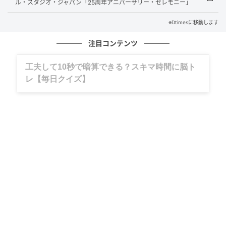
ル・スタジオ・ジャパン「25周年アニバーサリー・セレモニー」
トの力をもってさらに盛り上げたいとの思いから、大
※Dtimesに移動します
阪府との包括連携協定（2020年11月締結）に基づく共
同施策として、初めて「春の全国交通安全運動」キャ
注目コンテンツ
ンペーンに参加しました。
グルメ、ギャグ、子育て、旅行記……全部、読
めます。
吉村知事「自転車事故を防ぎ、安全で安心な
大阪を」