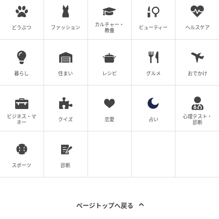
の着用、そして交通ルールのマナーを守ることをお願
いしたいと思います」と呼びかけました。
カルチャー・
どうぶつ
ファッション
ビューティー
ヘルスケア
教養
暮らし
住まい
レシピ
グルメ
おでかけ
新一年生を見守る「黄色いワッペン」2026年
も寄贈
ビジネス・マ
心理テスト・
クイズ
恋愛
占い
ネー
診断
スポーツ
診断
ページトップへ戻る