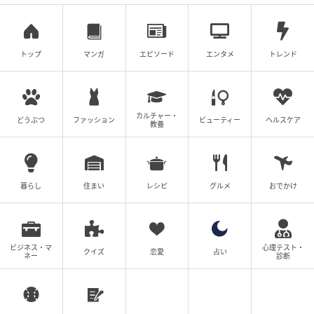
トップ
マンガ
エピソード
エンタメ
トレンド
カルチャー・
どうぶつ
ファッション
ビューティー
ヘルスケア
教養
暮らし
住まい
レシピ
グルメ
おでかけ
出典：シティリビングWeb
「マルゲリータ」は、文句なしの王道のおいしさ。本
場イタリア産のひとくちサイズのモッツアレラ・ボッ
ビジネス・マ
心理テスト・
クイズ
恋愛
占い
ネー
診断
コンチーニを使用。オリジナルブレンドのトマトソー
スがバジルの風味とともに素材を際立たせます。