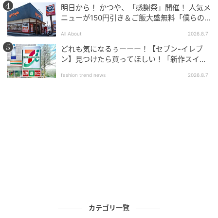
明日から！ かつや、「感謝祭」開催！ 人気メ
ニューが150円引き＆ご飯大盛無料「僕らの
望んだ感謝祭だ」
All About
2026.8.7
どれも気になるぅーーー！【セブン-イレブ
出典：シティリビングWeb
ン】見つけたら買ってほしい！「新作スイー
ツ」
fashion trend news
2026.8.7
「パンチェッタとそら豆の桜えびソース（駿河湾産桜
えびソース使用）」
“駿河湾の宝石”とも称される希少な桜えびのうま味を
凝縮してクリーム仕立てのソースに。粒が大きく香ば
しさの強い白皮種のそら豆と、パンチェッタが見た目
にも華やかです。桜えびソースが余すことなく全体に
広がり、パンチェッタの塩味とそら豆のほくほく感で
満足感もプラスされています。
カテゴリ一覧