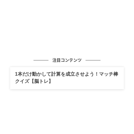
「あさりと桜えびの春クワトロ」は、旬のおいしさが
詰まった「あさりと菜の花のホワイトソース（北海道
産ホワイトソース使用）」と「パンチェッタとそら豆
の桜えびソース（駿河湾産桜えびソース使用）」に、
王道の「マルゲリータ」と「炭火焼チキテリ」を加え
た、老若男女が楽しめる1枚。
いまや当たり前の4種のピザが1枚で味わえるクワト
注目コンテンツ
ロ・ピザ。1997年にドミノ・ピザが日本で初めて始め
1本だけ動かして計算を成立させよう！マッチ棒
たんだとか！ 本国アメリカにはないものの、幕の内弁
クイズ【脳トレ】
当のようにいろいろな味が楽しめる日本的なニーズに
合わせて開発されたそうです。
「あさりと桜えびの春クワトロ」を実食！ そ
のお味は？