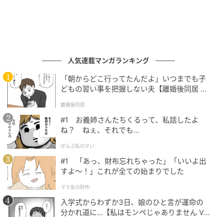
人気連載マンガランキング
「朝からどこ行ってたんだよ」いつまでも子
どもの習い事を把握しない夫【離婚後同居 Vo
l.1】
離婚後同居
#1 お義姉さんたちくるって、私話したよ
ね？ ねぇ、それでも…
ぜんぶ私のせい
出典：シティリビングWeb
#1 「あっ、財布忘れちゃった」「いいよ出
すよ〜！」これが全ての始まりでした
「あさりと菜の花のホワイトソース（北海道産ホワイ
トソース使用）」
ママ友の財布
入学式からわずか3日、娘のひと言が運命の
身のつまったあさりと、鮮やかな菜の花が春を感じさ
分かれ道に…【私はモンペじゃありません Vo