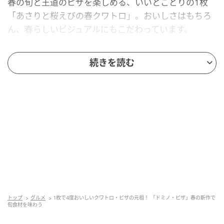
春の旬と王道のピザを楽しめる、いいとこどりの1枚
「あさりと桜えびの春クワトロ」。おいしさはもちろ
ん、春らしいビジュアルにもこだわっています。
続きを読む
トップ
グルメ
1枚で4度おいしいクワトロ・ピザの元祖！ 「ドミノ・ピザ」春の新作で
旬食材を味わう
出典：シティリビングWeb