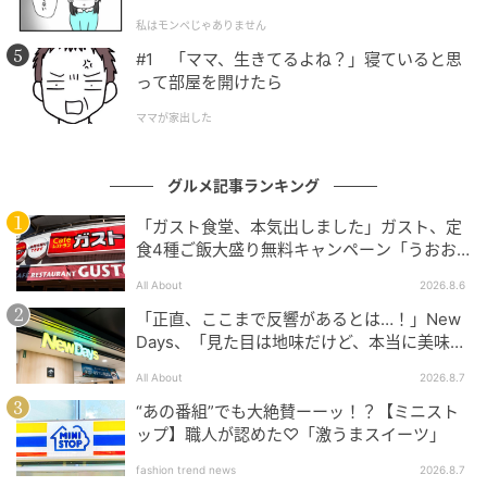
l.1】
せます。ガーリックライスをトッピングすることで、
私はモンペじゃありません
絶妙なホクホク感と甘みもプラス。北海道産牛乳と小
#1 「ママ、生きてるよね？」寝ていると思
麦粉で仕立てたホワイトソースが全体をやさしくまと
って部屋を開けたら
めています。パルメザン、ゴーダ、チェダーの3種をブ
ママが家出した
レンドしたパルメザンミックスチーズをふりかけ、香
ばしさをプラス。あさりのうま味がじんわり香り、ガ
グルメ記事ランキング
ーリックライスの存在感もあり、かみしめるたび深い
味わいを楽しめます。食べ応えばっちり。
「ガスト食堂、本気出しました」ガスト、定
食4種ご飯大盛り無料キャンペーン「うおお
おおおうまそう」
All About
2026.8.6
「正直、ここまで反響があるとは…！」New
Days、「見た目は地味だけど、本当に美味し
い」話題の弁当が再登場
All About
2026.8.7
“あの番組”でも大絶賛ーーッ！？【ミニスト
ップ】職人が認めた♡「激うまスイーツ」
fashion trend news
2026.8.7