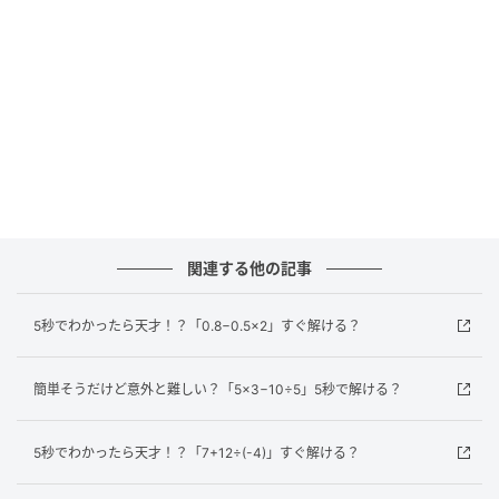
正解は…？
この問題のポイントは計算の順番です。計算のルール
は「かっこ」→「掛け算・割り算」→「足し算・引き
算」の順番で行います。それでは、順番に解いてみま
しょう。
どうでしたか？計算の順番をしっかり守れば、難しく
ないですよね。普段は電卓やスマホに頼りがちです
関連する他の記事
が、たまには頭を使って計算の腕を磨いてみましょ
う！
5秒でわかったら天才！？「0.8−0.5×2」すぐ解ける？
元記事で読む
簡単そうだけど意外と難しい？「5×3−10÷5」5秒で解ける？
次の記事
5秒でわかったら天才！？「7+12÷(-4)」すぐ解ける？
簡単そうだけど意外と難しい？「10−8×1÷
2」5秒で解ける？