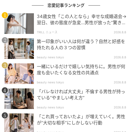
恋愛記事ランキング
34歳女性「この人となら」幸せな成婚退会→
翌日、彼の態度が急変…男性が放った“驚きの
一言”に「誰も信じることができません」
TRILL ニュース
2026.8.8
第一印象がいい人は何が違う？自然と好感を
持たれる人の３つの習慣
beauty news tokyo
2026.8.8
一緒にいるだけで嬉しい気持ちに。男性が何
度も会いたくなる女性の共通点
beauty news tokyo
2026.8.8
「バレなければ大丈夫」不倫する男性が持っ
ている“やましい考え方”
beauty news tokyo
2026.8.8
「これ買っておいたよ」が増えていく。男性
が“大切な相手”にしかしない行動