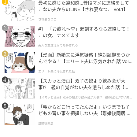
最初に感じた違和感…普段マメに連絡をして
こない夫からのLINE【され妻なつこ Vol.1】
され妻なつこ
#1 「お疲れ〜♡」遅刻するなら連絡して！
この女、ナメてます
美人な友達は何でも許される
【漫画】新婚夫に浮気疑惑！絶対証拠をつか
んでやる！【エリート夫に浮気された話 Vol.
1】
エリート夫に浮気された話
【スカッと漫画】双子の娘より飲み会が大
事!? 親の自覚がない夫を懲らしめた話【第1
話】
【スカッと漫画】双子の娘より飲み会が大事!? 親の自覚がない夫を
懲らしめた話
「朝からどこ行ってたんだよ」いつまでも子
どもの習い事を把握しない夫【離婚後同居 Vo
l.1】
離婚後同居