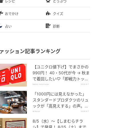
レシピ
どうぶつ
おでかけ
クイズ
占い
診断
ァッション記事ランキング
【ユニクロ値下げ】でまさかの
990円！ 40・50代が今 → 秋ま
で着回したい♡「即戦力トップ
ス」
fashion trend news
2026.8.7
「1000円には見えなかった」
スタンダードプロダクツのリュ
ックが「高見えする」の声。2
個購入する人も
All About
2026.8.7
8/5（水）〜【しまむらチラ
シ】で発見！ 8/15（土）まで