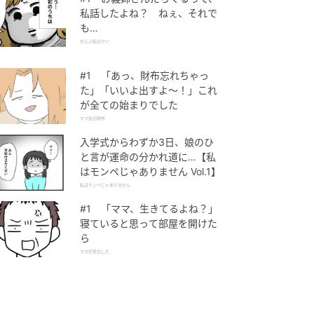
私話したよね？ ねぇ、それで
も…
ぜんぶ私のせい
#1 「あっ、財布忘れちゃっ
た」「いいよ出すよ〜！」これ
が全ての始まりでした
ママ友の財布
入学式からわずか3日、娘のひ
と言が運命の分かれ道に…【私
はモンペじゃありません Vol.1】
私はモンペじゃありません
#1 「ママ、生きてるよね？」
寝ていると思って部屋を開けた
ら
ママが家出した