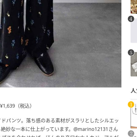
人
1,639（税込）
イドパンツ。落ち感のある素材がスラリとしたシルエッ
な一本に仕上がっています。@marino12131さん