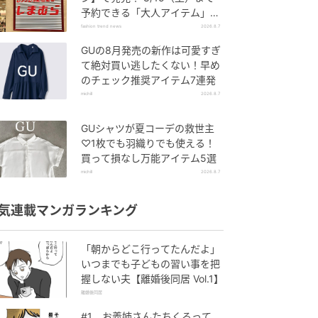
予約できる「大人アイテム」っ
て？
fashion trend news
2026.8.7
GUの8月発売の新作は可愛すぎ
て絶対買い逃したくない！早め
のチェック推奨アイテム7連発
michill
2026.8.7
GUシャツが夏コーデの救世主
♡1枚でも羽織りでも使える！
買って損なし万能アイテム5選
michill
2026.8.7
気連載マンガランキング
「朝からどこ行ってたんだよ」
いつまでも子どもの習い事を把
握しない夫【離婚後同居 Vol.1】
離婚後同居
#1 お義姉さんたちくるって、