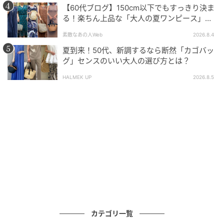
【60代ブログ】150cm以下でもすっきり決ま
弾力感によって型崩れしにくいのが嬉しいポイント。
る！楽ちん上品な「大人の夏ワンピース」コ
ーデ６選
さりげない配色ステッチがワントーンのカーディガン
素敵なあの人Web
2026.8.4
にニュアンスを効かせてくれるほか、ボタンを全て留
夏到来！50代、新調するなら断然「カゴバッ
グ」センスのいい大人の選び方とは？
めて1枚着としても着用可能です。
HALMEK UP
2026.8.5
■襟付きカーディガン 1,639円(税込)→値下げ990円(税
込)
トレンドを押さえた即戦力の裾スリットカー
ディガン
この投稿をInstagramで見る
(@blackbunny____)がシェアした投稿
カテゴリ一覧
商品名通り、無地のリブ素材を使用したVネックカーデ