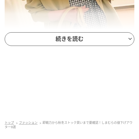
続きを読む
出典:Sua様ご提供
大きめな襟がワンポイントになるジャケットカーディ
ガンは、スポンディッシュ素材が採用されているので
軽やかな着心地に仕上げられており、デイリーユース
に最適◎
ベーシックなデザインだからこそボタンが映え、コー
トップ
ファッション
即戦力から秋冬ストック買いまで要確認！しまむらの値下げアウ
ター9選
ディネートをワンランク上に格上げしてくれるほか、
襟付きデザインによってきちんと感が演出出来るでし