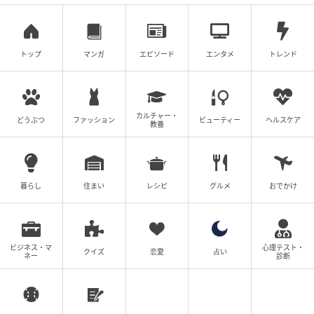
ィガンは、裾までボタンが付いたデザインではなくス
リットのようになっているので簡単にトレンドライク
なコーディネートが楽しめます。
トップ
マンガ
エピソード
エンタメ
トレンド
即戦力として活躍してくれるにもかかわらず、既に
1,000円でお釣りが来る値下げ価格で購入出来るので、
画像のようにカラー違いで揃えてもお財布に優しいと
カルチャー・
どうぶつ
ファッション
ビューティー
ヘルスケア
教養
言えるでしょう。
■無地リブVネックカーディガン 1,639円(税込)→値下
暮らし
住まい
レシピ
グルメ
おでかけ
げ990円(税込)
華奢見え効果絶大なカーディガン
ビジネス・マ
心理テスト・
クイズ
恋愛
占い
ネー
診断