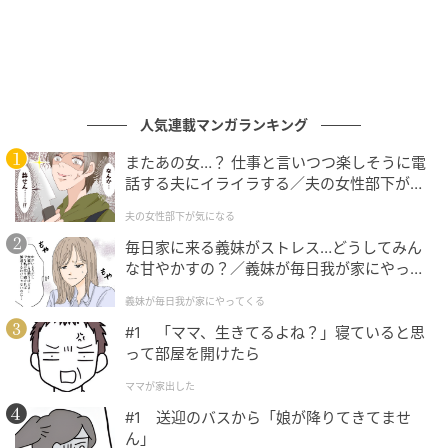
袖口を折り返せば内側の配色デザインをチラリと見せ
る事が出来るので、簡単にコーディネートに奥行きを
出す事が出来るでしょう。
■BIGポケットジャケットカーディガン 1,969円(税
人気連載マンガランキング
込)→値下げ770円(税込)
またあの女…？ 仕事と言いつつ楽しそうに電
話する夫にイライラする／夫の女性部下が気
になる（1）【夫婦の危機 まんが】
型崩れしにくいのが嬉しいカーディガン
夫の女性部下が気になる
毎日家に来る義妹がストレス…どうしてみん
な甘やかすの？／義妹が毎日我が家にやって
くる（1）【義父母がシンドイんです！ まん
義妹が毎日我が家にやってくる
が】
#1 「ママ、生きてるよね？」寝ていると思
って部屋を開けたら
ママが家出した
#1 送迎のバスから「娘が降りてきてませ
ん」