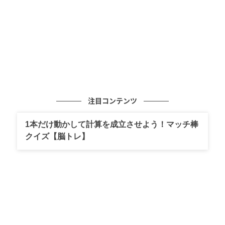
ょう。
■襟付きジャケットカーディガン 1,969円(税込)→値下
げ770円(税込)
ゴールドのハートボタンが可愛いジャケット
カーディガン
注目コンテンツ
この投稿をInstagramで見る
1本だけ動かして計算を成立させよう！マッチ棒
クイズ【脳トレ】
(@sua_sima)がシェアした投稿
コロンとしたフォルムのゴールドのハートボタンが可
愛いジャケットカーディガンは、ゆったりとしたシル
エットで春にはライトアウターとして活躍してくれま
す。