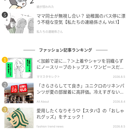
娘が拐われた
ママ同士が無視し合い？ 幼稚園のバス停に漂
う不穏な空気【私たちの連絡係さん Vol.1】
私たちの連絡係さん
ファッション記事ランキング
＜加齢で逆に…？＞上着やシャツを羽織らず
にノースリーブのトップス・ワンピースだけ
で外出できる？
ママスタセレクト
2026.8.5
「さらさらしてて良き」ユニクロのリネンパ
ンツが夏の部屋着に高評価。冷えすぎない肌
触りが決め手
All About
2026.8.4
出典:Sua様ご提供
愛用したくなりそう♡【スタバ】の「おしゃ
れグッズ」をチェック！
柔らかさとしなやかな落ち感を兼ね備えた肌離れの良
fashion trend news
2026.8.5
いリブニット素材を使用したカーディガンは、程良い