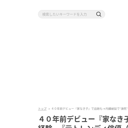
トップ
４０年前デビュー『家なき子』で話題も→内臓破裂で“瀕死”
４０年前デビュー『家なき子