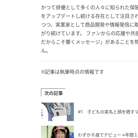
かつて俳優として多くの人々に知られた保阪尚
をアップデートし続ける存在として注目され
つつ、実業家として商品開発や情報発信に取
がり続けています。 ファンからの応援や共
だからこそ響くメッセージ」があることを
ん。
※記事は執筆時点の情報です
次の記事
#1 子どもの実名と顔を晒す
わずか８歳でデビュー→年間１