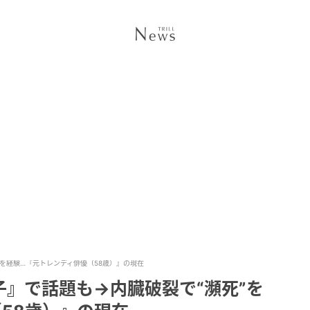
を経験…『元トレンディ俳優（58歳）』の現在
』で話題も→内臓破裂で“瀕死”を