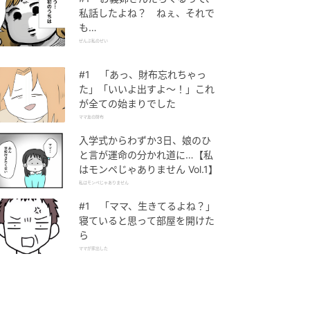
私話したよね？ ねぇ、それで
も…
ぜんぶ私のせい
#1 「あっ、財布忘れちゃっ
た」「いいよ出すよ〜！」これ
が全ての始まりでした
ママ友の財布
入学式からわずか3日、娘のひ
と言が運命の分かれ道に…【私
はモンペじゃありません Vol.1】
私はモンペじゃありません
#1 「ママ、生きてるよね？」
寝ていると思って部屋を開けた
ら
ママが家出した