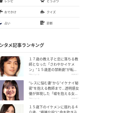
レシピ
どうぶつ
おでかけ
クイズ
占い
診断
ンタメ記事ランキング
１７歳の教え子と恋に落ちる教
師となった「さわやかイケメ
ン」“１５歳差の禁断劇”が転機
になった理由
TRILL ニュース
2026.8.7
“レスに悩む妻”から“イケナイ秘
密”を抱える教師まで…透明感女
優が体現した「嘘を抱える女」
たち
TRILL ニュース
2026.8.7
１５歳下のイケメンに揺れる４
０歳。“複雑な役”に命を吹き込