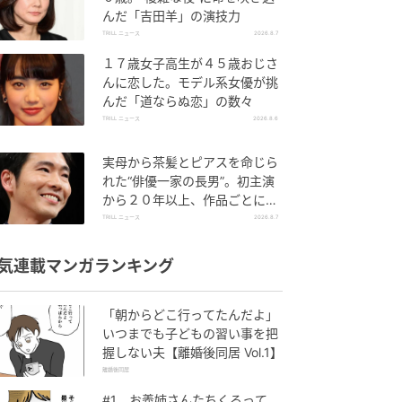
んだ「吉田羊」の演技力
TRILL ニュース
2026.8.7
１７歳女子高生が４５歳おじさ
んに恋した。モデル系女優が挑
んだ「道ならぬ恋」の数々
TRILL ニュース
2026.8.6
実母から茶髪とピアスを命じら
れた“俳優一家の長男”。初主演
から２０年以上、作品ごとに更
新する表情
TRILL ニュース
2026.8.7
気連載マンガランキング
「朝からどこ行ってたんだよ」
いつまでも子どもの習い事を把
握しない夫【離婚後同居 Vol.1】
離婚後同居
#1 お義姉さんたちくるって、