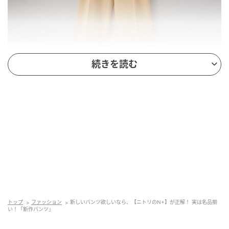
続きを読む
出典：N+
【N+】「フロントタックワイドパンツ」¥3,990（税
込）
縦のラインを強調するセンタープレスを施し、上品見
えが叶いそうなワイドパンツ。程よいワイドシルエッ
トが、脚線をまっすぐに整えて見せてくれそうです。
ウエストは後ろのみゴムを採用。フロントはすっきり
トップ
ファッション
新しいパンツ欲しいなら、【ニトリのN+】が正解！ 実は名品揃
としているため、キレイめコーデにも馴染みやすいは
い！「新作パンツ」
ず。ベージュのほか、ライトグリーンやライトピンク