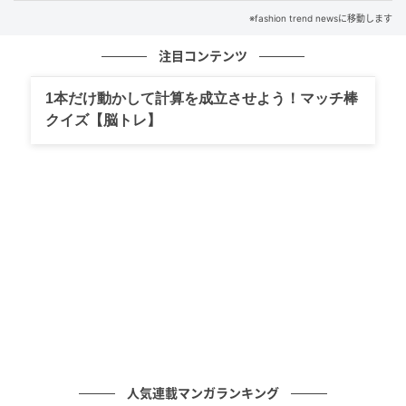
※fashion trend newsに移動します
注目コンテンツ
1本だけ動かして計算を成立させよう！マッチ棒
クイズ【脳トレ】
出典：N+
【N+】「ダークトーン花柄セミワイドパンツ」
¥3,990（税込）
ブラックをベースに、ブラウンの花柄が大人っぽく映
えるセミワイドパンツ。落ち着いた配色のおかげで柄
が主張しすぎず、旬の花柄をシックな大人コーデに取
り入れやすい一着です。しなやかな素材とゴム仕様の
ウエストが楽な着心地も後押し。素材にはほのかに光
沢感があるため、ラフな印象になりすぎないのも嬉し
いポイント！
人気連載マンガランキング