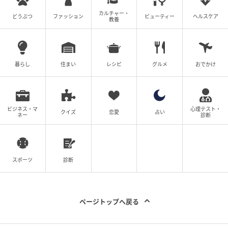
カルチャー・
どうぶつ
ファッション
ビューティー
ヘルスケア
教養
出典：N+
暮らし
住まい
レシピ
グルメ
おでかけ
【N+】「ウエストドロストテーパードイージーパン
ツ」¥3,990（税込）
ぐるりとゴムで囲ったウエストにドローストリングを
ビジネス・マ
心理テスト・
クイズ
恋愛
占い
ネー
診断
あしらい、フィット感を柔軟に調整できるイージーパ
ンツ。程よいゆとりを持たせながらも、裾はすっきり
とさせたテーパードシルエットがポイント。リラック
ス感はありつつキレイめにスタイリングできそうで
スポーツ
診断
す。「さらりとした肌触りが特徴で、長時間履いても
快適に過ごせる」（公式ECサイトより）のも、ヘビロ
テしたくなる魅力かも。
ページトップへ戻る
※N+は、ニトリから生まれたファッションブランドで