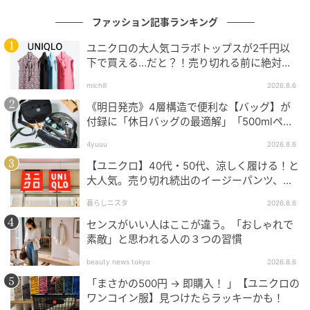
ファッション記事ランキング
ユニクロの大人気コラボトップスが2千円以
下で買える…だと？！売り切れる前に絶対買
出典：N+
い！
michill
2026.8.6
【N+】「マイルドフィットストレッチデニムワイドパ
《明日発売》4層構造で便利な【バッグ】が
ンツ」¥3,490（税込・値下げ価格）※4月6日までの期
付録に「休日バッグの最適解」「500mlペッ
トボトルも入る」
間限定価格
4yuuu
2026.8.6
【ユニクロ】40代・50代、涼しく履ける！と
脚のラインを拾いにくいワイドシルエットにピンタッ
大人気。売り切れ続出のイージーパンツ、買
クステッチを施したこちらのデニムパンツ。「脚長見
ってみた！
暮らしニスタ
2026.8.6
え効果を叶える」（公式ECサイトより）というN+こだ
センスがいい人はここが違う。「おしゃれで
わりの一本です。裾にも幅広の配色ステッチを入れ、
素敵」と思われる人の３つの習慣
さりげないひと癖を足し算。短め丈のシンプルなトッ
プスと合わせるだけで、春のカジュアルコーデのシャ
beauty news tokyo
2026.8.6
レ感UPを狙えます。
「まさかの500円 → 即購入！ 」【ユニクロの
ワンコイン服】見つけたらラッキーかも！