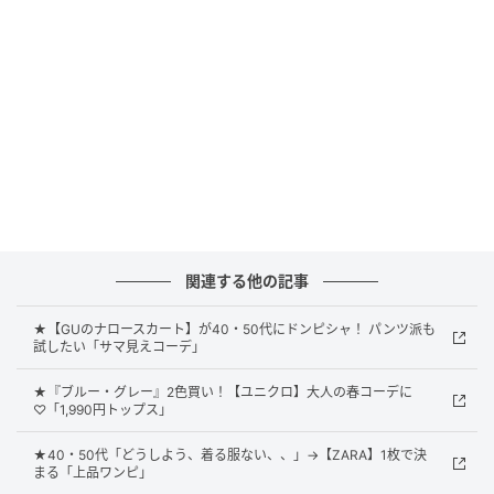
といったコーデが華やぐ春色も展開されています。
ダークトーンで着映えを狙える旬の花柄パン
ツ
関連する他の記事
★【GUのナロースカート】が40・50代にドンピシャ！ パンツ派も
試したい「サマ見えコーデ」
★『ブルー・グレー』2色買い！【ユニクロ】大人の春コーデに
♡「1,990円トップス」
★40・50代「どうしよう、着る服ない、、」→【ZARA】1枚で決
まる「上品ワンピ」