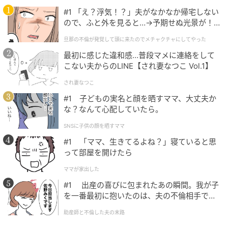
#1 「え？浮気！？」夫がなかなか帰宅しない
ので、ふと外を見ると…→予期せぬ光景が！
配色ステッチでシャレ感UPを狙えるデニムパ
｜旦那の不倫が発覚して頭に来たのでメチャ
ンツ
旦那の不倫が発覚して頭に来たのでメチャクチャにしてやった
クチャにしてやった
最初に感じた違和感…普段マメに連絡をして
こない夫からのLINE【され妻なつこ Vol.1】
され妻なつこ
#1 子どもの実名と顔を晒すママ、大丈夫か
な？なんて心配していたら。
SNSに子供の顔を晒すママ
#1 「ママ、生きてるよね？」寝ていると思
って部屋を開けたら
ママが家出した
#1 出産の喜びに包まれたあの瞬間。我が子
を一番最初に抱いたのは、夫の不倫相手でし
た。
助産師と不倫した夫の末路