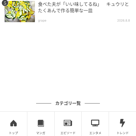
食べた夫が「いい味してるね」 キュウリと
たくあんで作る簡単な一皿
grape
2026.8.8
出典：
YouTube
カテゴリ一覧
さっそく卵を割ってみることにします。 コツコツ叩い
てヒビをいれたら・・・
トップ
マンガ
エピソード
エンタメ
トレンド