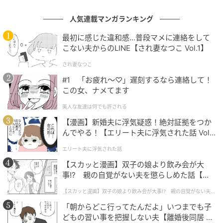
人気連載マンガランキング
最初に感じた違和感…普段マメに連絡をして
出典：
YouTube
こない夫からのLINE【され妻なつこ Vol.1】
され妻なつこ
#1 「お疲れ〜♡」遅刻するなら連絡して！
他の卵と並べてみると・・・、倍ほどの大きさがある
この女、ナメてます
のが分かります。 もしかしたら、黄身が2つ入ったふ
美人な友達は何でも許される
たごの卵なのでしょうか？
【漫画】新婚夫に浮気疑惑！絶対証拠をつか
んでやる！【エリート夫に浮気された話 Vol.
1】
卵を割ると・・・！
エリート夫に浮気された話
【スカッと漫画】双子の娘より飲み会が大
普通の卵の倍ほどの大きさがある卵を発見した撮影者
事!? 親の自覚がない夫を懲らしめた話【第1
話】
さん。 果たしてその中身とは・・・？
【スカッと漫画】双子の娘より飲み会が大事!? 親の自覚がない夫を
懲らしめた話
「朝からどこ行ってたんだよ」いつまでも子
どもの習い事を把握しない夫【離婚後同居 Vo