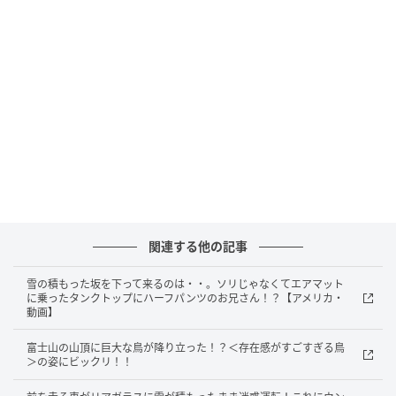
手に持っている卵をカメラに見せる撮影者さん。 その
卵は、背後に映っている他の卵よりひと回り大きいよ
うに見えます。
関連する他の記事
雪の積もった坂を下って来るのは・・。ソリじゃなくてエアマット
に乗ったタンクトップにハーフパンツのお兄さん！？【アメリカ・
動画】
富士山の山頂に巨大な鳥が降り立った！？＜存在感がすごすぎる鳥
＞の姿にビックリ！！