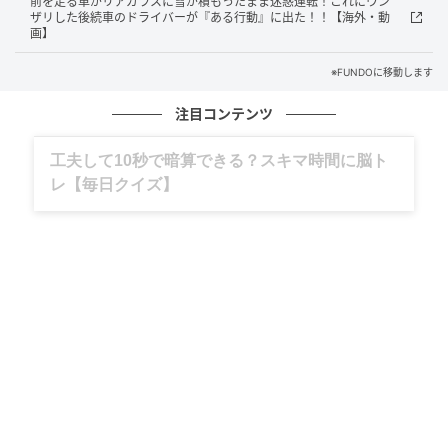
前を走る車がリアガラスに雪が積もったまま迷惑運転！これにウン
ザリした後続車のドライバーが『ある行動』に出た！！【海外・動
画】
※FUNDOに移動します
注目コンテンツ
グルメ、ギャグ、子育て、旅行記……全部、読
めます。