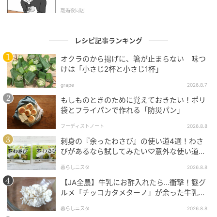
l.1】
離婚後同居
レシピ記事ランキング
オクラのから揚げに、箸が止まらない 味つ
けは「小さじ2杯と小さじ1杯」
grape
2026.8.7
もしものときのために覚えておきたい！ポリ
袋とフライパンで作れる「防災パン」
フーディストノート
2026.8.8
刺身の『余ったわさび』の使い道4選！わさ
びがあるなら試してみたい♡意外な使い道を
検証
暮らしニスタ
2026.8.8
【JA全農】牛乳にお酢入れたら…衝撃！謎グ
ルメ「チッコカタメターノ」が余った牛乳の
救世主でした。
暮らしニスタ
2026.8.8