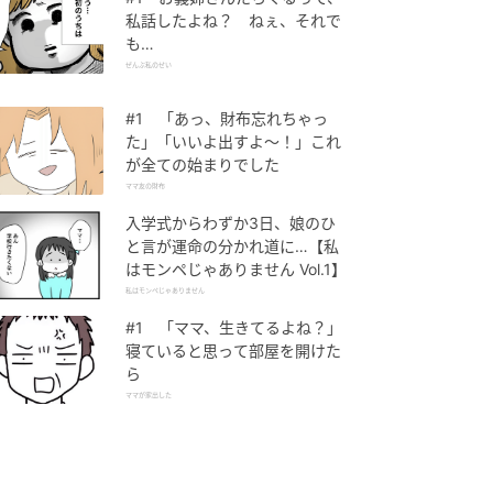
私話したよね？ ねぇ、それで
も…
ぜんぶ私のせい
#1 「あっ、財布忘れちゃっ
た」「いいよ出すよ〜！」これ
が全ての始まりでした
ママ友の財布
入学式からわずか3日、娘のひ
と言が運命の分かれ道に…【私
はモンペじゃありません Vol.1】
私はモンペじゃありません
#1 「ママ、生きてるよね？」
寝ていると思って部屋を開けた
ら
ママが家出した