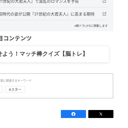
21世紀の大君夫人』で波乱のロマンスを予告
学校時代の姿が公開『21世紀の大君夫人』に高まる期待
※韓ドラLIFEに移動します
目コンテンツ
記……全部、読めます。
記事に関連するキーワード
#スター