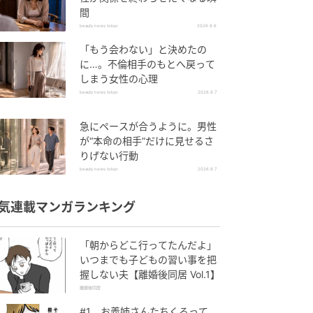
間
beauty news tokyo
2026.8.6
「もう会わない」と決めたの
に…。不倫相手のもとへ戻って
しまう女性の心理
beauty news tokyo
2026.8.7
急にペースが合うように。男性
が“本命の相手”だけに見せるさ
りげない行動
beauty news tokyo
2026.8.7
気連載マンガランキング
「朝からどこ行ってたんだよ」
いつまでも子どもの習い事を把
握しない夫【離婚後同居 Vol.1】
離婚後同居
#1 お義姉さんたちくるって、