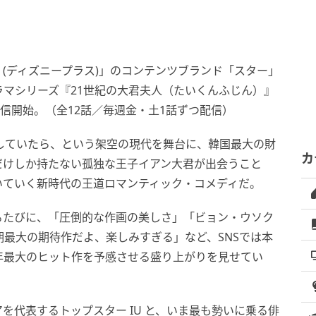
！
+ (ディズニープラス)」のコンテンツブランド「スター」
ラマシリーズ『21世紀の大君夫人（たいくんふじん）』
配信開始。（全12話／毎週金・土1話ずつ配信）
していたら、という架空の現代を舞台に、韓国最大の財
カ
だけしか持たない孤独な王子イアン大君が出会うこと
いていく新時代の王道ロマンティック・コメディだ。
るたびに、「圧倒的な作画の美しさ」「ビョン・ウソク
期最大の期待作だよ、楽しみすぎる」など、SNSでは本
年最大のヒット作を予感させる盛り上がりを見せてい
を代表するトップスター IU と、いま最も勢いに乗る俳