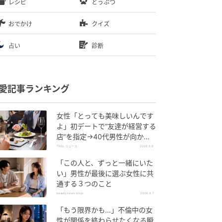
レシピ
どうぶつ
おでかけ
クイズ
占い
診断
愛記事ランキング
女性「とっても美味しいんです
よ」初デートで“友達が経営する
店”を指定→40代男性が向かう
が…待ち受けていた“悲惨な結
TRILL ニュース
2026.8.6
末”
「この人と、ずっと一緒にいた
い」男性が最後に選ぶ女性に共
通する３つのこと
beauty news tokyo
2026.8.7
「もう限界かも…」不倫中の女
性が関係を終わらせたくなる瞬