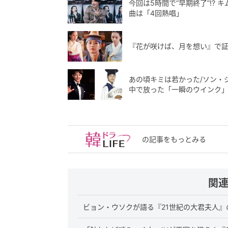
今回は5時間で“早期終了”!?
曲は「4回熱唱」
『花が咲けば、月を想い』で
あの頃キミは若かった/ソン・
中で放った「一瞬のウインク
の記事をもっとみる
関
ビョン・ウソクが語る『21世紀の大君夫人