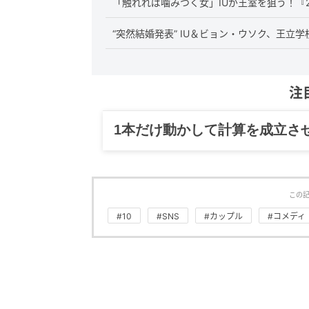
「触れれば噛みつく女」IUが王室を狙う！『
“突然結婚発表” IU＆ビョン・ウソク、王立
注
グルメ、ギャグ、子育て、旅行
この
#10
#SNS
#カップル
#コメディ