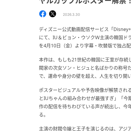
ヤルカップルポスター解禁
2026.3.30
ディズニー公式動画配信サービス「Disney
にて、IU＆ビョン・ウソクＷ主演の韓国ド
を4月10日（金）より字幕・吹替版で独占
本作は、もしも21世紀の韓国に王室が存続
閥家の次女ソン・ヒジュと名ばかりの称号
で、運命や身分の壁を超え、人生を切り開
ポスタービジュアルや予告映像が解禁され
とIUちゃんの組み合わせが最強すぎ」「今
作の配信を待ちわびている声が続出し、今
る。
主演の財閥令嬢と王子を演じるのは、アジア