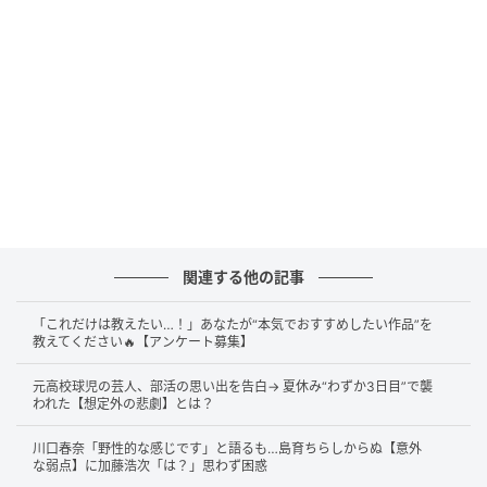
表現にこだわっている
曲の最後の歌唱方法に賛否が
「とにかくオペラの声ってすごいぞって聞かせ
たいから、ド迫力で歌ったんですよ」
答えは……
ド迫力で歌ったから
です！
このエピソードは、2026年3月21日放送の関西テレビ
関連する他の記事
『おかべろ』で明かされたもの。秋川雅史さんは、
2007年の2度目の紅白歌合戦について「とにかくオペ
「これだけは教えたい…！」あなたが“本気でおすすめしたい作品”を
教えてください🔥【アンケート募集】
ラの声ってすごいぞって聞かせたいから、ド迫力で歌
ったんですよ」と裏話を披露しました。番組では実際
元高校球児の芸人、部活の思い出を告白→ 夏休み“わずか3日目”で襲
に歌唱し、本来は音が下がっていき消えていく感じで
われた【想定外の悲劇】とは？
終わるところを「♪吹きわたって～、い～ま～す～」
川口春奈「野性的な感じです」と語るも…島育ちらしからぬ【意外
と上げて歌ったと説明。
な弱点】に加藤浩次「は？」思わず困惑