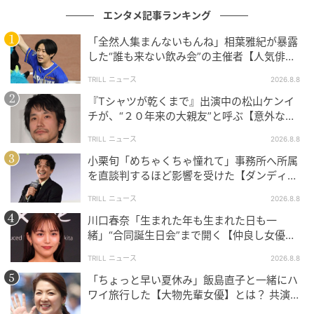
エンタメ記事ランキング
次の記事
「全然人集まんないもんね」相葉雅紀が暴露
#1 「あっ、財布忘れちゃった」「いいよ出
した“誰も来ない飲み会”の主催者【人気俳
すよ〜！」これが全ての始まりでした
優】とは？
TRILL ニュース
2026.8.8
『Tシャツが乾くまで』出演中の松山ケンイ
の記事をもっとみる
チが、“２０年来の大親友”と呼ぶ【意外な人
物】とは？
TRILL ニュース
2026.8.8
小栗旬「めちゃくちゃ憧れて」事務所へ所属
を直談判するほど影響を受けた【ダンディ俳
優】とは？
TRILL ニュース
2026.8.8
川口春奈「生まれた年も生まれた日も一
緒」“合同誕生日会”まで開く【仲良し女優】
とは？同じ九州出身
TRILL ニュース
2026.8.8
「ちょっと早い夏休み」飯島直子と一緒にハ
ワイ旅行した【大物先輩女優】とは？ 共演で
の約束が実現