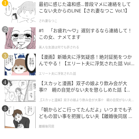
い人間味あふれるエピソードで共演者を笑いに包みま
最初に感じた違和感…普段マメに連絡をして
した。
こない夫からのLINE【され妻なつこ Vol.1】
され妻なつこ
#1 「お疲れ〜♡」遅刻するなら連絡して！
エピソードを知るとより好きになるかも
この女、ナメてます
美人な友達は何でも許される
大ヒット曲と紅白での熱唱。その裏には、世間の評価
【漫画】新婚夫に浮気疑惑！絶対証拠をつか
やプロならではのジレンマ、スタッフとの意見の違い
んでやる！【エリート夫に浮気された話 Vol.
など、多くのストーリーが詰まっていました。印象的
1】
エリート夫に浮気された話
な歌い方は観る人を惹きつけましたが、違和感や賛否
【スカッと漫画】双子の娘より飲み会が大
を巻き起こした事実もまた興味深いポイント。一夜に
事!? 親の自覚がない夫を懲らしめた話【第1
して街で声をかけられる存在になった本人だからこそ
話】
感じる葛藤も、エピソードから伝わってきます。普段
【スカッと漫画】双子の娘より飲み会が大事!? 親の自覚がない夫を
懲らしめた話
は見えない舞台裏のドラマや、感じたままに表現した
「朝からどこ行ってたんだよ」いつまでも子
どもの習い事を把握しない夫【離婚後同居 Vo
熱い思いからは、多くの共感や発見を得られるのでは
l.1】
ないでしょうか。秋川さんの表現者としての“挑戦”を今
離婚後同居
後も見守っていきたいですね。