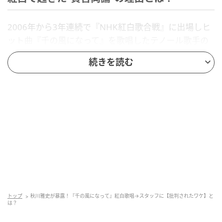
2006年から3年連続で『NHK紅白歌合戦』に出場しヒ
ット曲『千の風になって』を歌唱したテノール歌手の
秋川雅史さん。年末恒例の音楽番組で披露したパフォ
続きを読む
ーマンスは多くの人の印象に強く残りました。その熱
い舞台裏には、本人ならではの思いや葛藤、そして意
外なエピソードが隠されていたようです。なかでも、
2007年に注目されたその歌唱方法が、番組スタッフの
意図と異なる展開となり話題に。さらには、街中で見
知らぬ人から声をかけられ、自身の変化を感じた瞬間
の話も！
一体、紅白の歌唱が賛否を呼んだ理由とは何なのでし
ょうか？
ヒント…
トップ
秋川雅史が暴露！『千の風になって』紅白歌唱→スタッフに【批判されたワケ】と
は？
秋川雅史さんはクラシックを本格的に学び、独自の