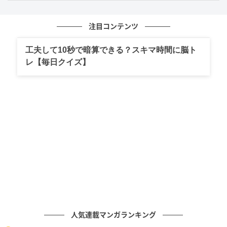
『おかべろ』出演者のナインティナイン岡村さんや
NON STYLE石田さんは「めっちゃ印象に残ってる」
注目コンテンツ
「最後にいったなと思った」と当時の感動を振り返り
工夫して10秒で暗算できる？スキマ時間に脳ト
ましたが、スタッフからの評判はイマイチだった模
レ【毎日クイズ】
様。秋川さんは「めちゃめちゃ不評で。すごい神妙な
顔して『こういう曲じゃないんだよね』って」と舞台
裏を暴露。スタッフは「人の心にスーッと感動が届く
ような演出」を望んでいたものの、本人は迫力で観客
を圧倒してしまったようです。まさに賛否両論を巻き
起こした、記憶に残る名場面となりました。
また、秋川さんは2006年に初出場を果たした翌日に初
詣へ出かけた際、「昨日、感動しました」と多くの人
から声をかけられたという話も披露。あまりの反響に
「もうジャージーでコンビニに行けないんだと思いま
した」と、テレビで見る秋川さんからは想像がつかな
人気連載マンガランキング