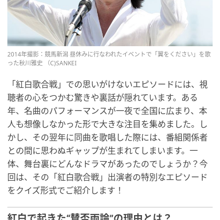
2014年撮影：競馬新潟 昼休みに行なわれたイベントで「翼をください」を歌
った秋川雅史 （C)SANKEI
「紅白歌合戦」での思いがけないエピソードには、視
聴者の心をつかむ驚きや裏話が隠れています。ある
年、名曲のパフォーマンスが一夜で全国に広まり、本
人も想像しなかった形で大きな注目を集めました。し
かし、その翌年に同曲を歌唱した際には、番組関係者
との間に思わぬギャップが生まれてしまいます。一
体、舞台裏にどんなドラマがあったのでしょうか？今
回は、その「紅白歌合戦」出演者の特別なエピソード
をクイズ形式でご紹介します！
紅白で起きた“賛否両論”の理由とは？