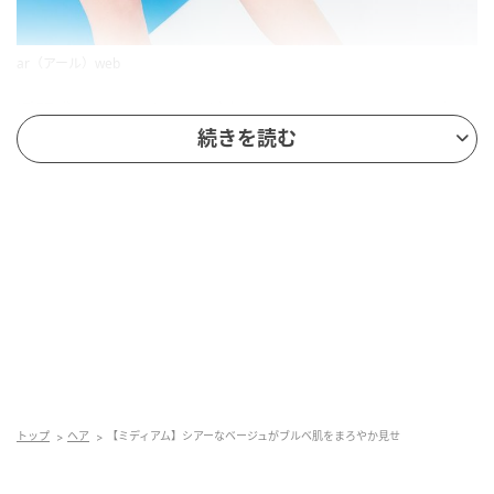
ar（アール）web
透明感のモトになるのが寒色のアッシュ。そこにグレ
続きを読む
ージュでツヤをオンしたまろやかなベージュで、ブル
ベを柔らかく見せることに成功。韓国トレンドを盛り
込んだフェイスレイヤーのセミロングをワンカールで
巻き、ツヤとふんわり感を両立。春らしいカジュアル
ガールはこのヘアでキマリ！
トップ
ヘア
【ミディアム】シアーなベージュがブルベ肌をまろやか見せ