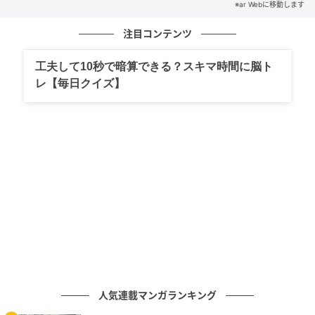
※ar Webに移動します
ar（アール）web
注目コンテンツ
モデル／堀田彩夏さん（ar girl）
担当美容師／スタイリスト 川上莉歩さん(LONESS
工夫して10秒で暗算できる？スキマ時間に脳ト
omotesando)
レ【毎日クイズ】
LONESS omotesando
〒107-0062
東京都港区南青山3-15-6 ripple square D2階
☎︎03-5413-7928
元記事で読む
次の記事
人気連載マンガランキング
【ボブ】毛先のワントーンアップで暗髪グレ