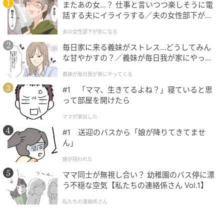
ージュをなじみよく
またあの女…？ 仕事と言いつつ楽しそうに電
話する夫にイライラする／夫の女性部下が気
になる（1）【夫婦の危機 まんが】
夫の女性部下が気になる
の記事をもっとみる
毎日家に来る義妹がストレス…どうしてみん
な甘やかすの？／義妹が毎日我が家にやって
くる（1）【義父母がシンドイんです！ まん
義妹が毎日我が家にやってくる
が】
#1 「ママ、生きてるよね？」寝ていると思
って部屋を開けたら
ママが家出した
#1 送迎のバスから「娘が降りてきてませ
ん」
娘が拐われた
ママ同士が無視し合い？ 幼稚園のバス停に漂
う不穏な空気【私たちの連絡係さん Vol.1】
私たちの連絡係さん