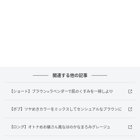
ar（アール）web
モデル／宮乃雪姫さん
担当美容師／店長 nagiさん(GARD/ëN)
関連する他の記事
GARD/ëN
【ショート】ブラウン×ラベンダーで肌のくすみを一掃しよ♡
〒107-0062
東京都港区南青山3-18-11 ヴァンセットビル 4F
☎︎03-5775-4300
【ボブ】ツヤめきカラーをミックスしてセンシュアルなブラウンに
【ロング】オトナめお嬢さん風なほのかなまろみグレージュ
元記事で読む