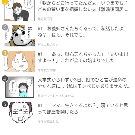
「朝からどこ行ってたんだよ」いつまでも子
どもの習い事を把握しない夫【離婚後同居 Vo
l.1】
離婚後同居
#1 お義姉さんたちくるって、私話したよ
ね？ ねぇ、それでも…
ぜんぶ私のせい
#1 「あっ、財布忘れちゃった」「いいよ出
すよ〜！」これが全ての始まりでした
ママ友の財布
入学式からわずか3日、娘のひと言が運命の
分かれ道に…【私はモンペじゃありません Vo
l.1】
私はモンペじゃありません
#1 「ママ、生きてるよね？」寝ていると思
って部屋を開けたら
ママが家出した