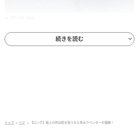
ar（アール）web
バイオレット・パープル・ブルーでつくったラベンダ
続きを読む
ーグレージュは、ブルベ肌の透け感を引き立てる色
味。ロングベースの首あたりからレイヤーを入れて顔
まわりに動きをつけると、ラベンダー系カラーの柔ら
かさが際立つはず。隙間を生かした長めの前髪で、骨
格カバーもばっちり！
トップ
ヘア
【ロング】極上の色白肌を狙うなら青みラベンダーが優勝！