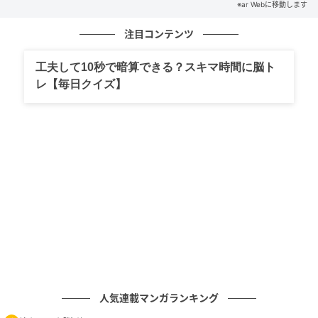
※ar Webに移動します
次の記事
注目コンテンツ
【ミディアム】ふわりと柔らかく揺れ動くフ
ェアリーウエーブにうっとり
工夫して10秒で暗算できる？スキマ時間に脳ト
レ【毎日クイズ】
の記事をもっとみる
人気連載マンガランキング