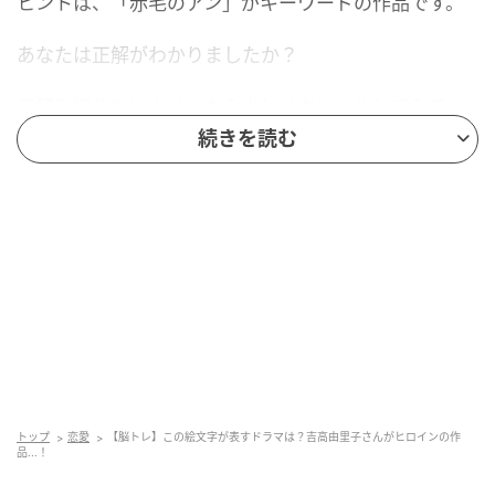
ヒントは、「赤毛のアン」がキーワードの作品です。
あなたは正解がわかりましたか？
正解を知りたい人は、もう少しスクロールしてみてく
ださい。
続きを読む
トップ
恋愛
【脳トレ】この絵文字が表すドラマは？吉高由里子さんがヒロインの作
品...！