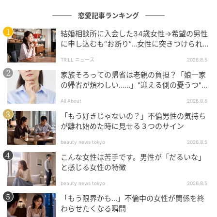
恋愛記事ランキング
結婚相談所に入会した34歳女性→希望の男性
に申し込むも“お断り”…女性に突きつけられた
「高望み」以上の残酷な原因とは？
TRILL ニュース
2026.8.5
家族そろっての帰省は老親の負担？「娘一家
の帰省が煩わしい……」"迎える側の憂うつ"の
正体と対処法
All About
2026.8.6
「もう好きじゃないの？」不倫男性の気持ち
が離れ始めた時に見せる３つのサイン
beauty news tokyo
2026.8.5
こんな女性は苦手です。男性が「だるいな」
と感じる女性の特徴
beauty news tokyo
2026.8.5
「もう限界かも…」不倫中の女性が関係を終
わらせたくなる瞬間