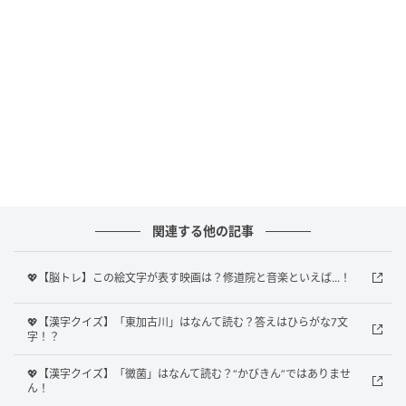
Ray(レイ)
関連する他の記事
果たして、正解は？
💖【脳トレ】この絵文字が表す映画は？修道院と音楽といえば...！
正解は
連続テレビ小説「花子とアン」
でした！
💖【漢字クイズ】「東加古川」はなんて読む？答えはひらがな7文
字！？
連続テレビ小説「花子とアン」は、2014年前期に放送
💖【漢字クイズ】「黴菌」はなんて読む？“かびきん”ではありませ
されたNHK「連続テレビ小説」の第90作目となるテレ
ん！