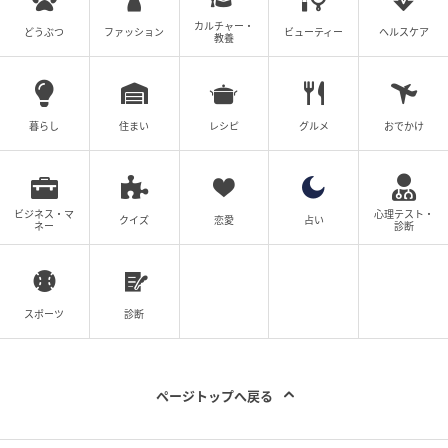
カルチャー・
どうぶつ
ファッション
ビューティー
ヘルスケア
教養
暮らし
住まい
レシピ
グルメ
おでかけ
ビジネス・マ
心理テスト・
クイズ
恋愛
占い
ネー
診断
スポーツ
診断
ページトップへ戻る