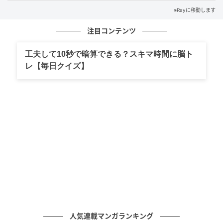
ビドラマ。
※Rayに移動します
「赤毛のアン」を
翻訳した村岡花子さんをモデルに、
注目コンテンツ
ヒロインを吉高由里子さんが務めました。
工夫して10秒で暗算できる？スキマ時間に脳ト
あなたはわかりましたか？
レ【毎日クイズ】
身近なものをクイズにして、あなたも家族や友だちと
一緒に楽しんでみてくださいね。
ライター Ray WEB編集部
元記事で読む
次の記事
【脳トレ】この絵文字が表すドラマは？滋賀
県を舞台にした作品です...！
人気連載マンガランキング