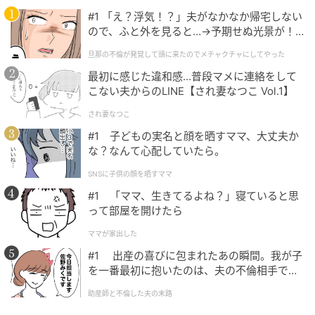
の記事をもっとみる
#1 「え？浮気！？」夫がなかなか帰宅しない
ので、ふと外を見ると…→予期せぬ光景が！
｜旦那の不倫が発覚して頭に来たのでメチャ
旦那の不倫が発覚して頭に来たのでメチャクチャにしてやった
クチャにしてやった
最初に感じた違和感…普段マメに連絡をして
こない夫からのLINE【され妻なつこ Vol.1】
され妻なつこ
#1 子どもの実名と顔を晒すママ、大丈夫か
な？なんて心配していたら。
SNSに子供の顔を晒すママ
#1 「ママ、生きてるよね？」寝ていると思
って部屋を開けたら
ママが家出した
#1 出産の喜びに包まれたあの瞬間。我が子
を一番最初に抱いたのは、夫の不倫相手でし
た。
助産師と不倫した夫の末路