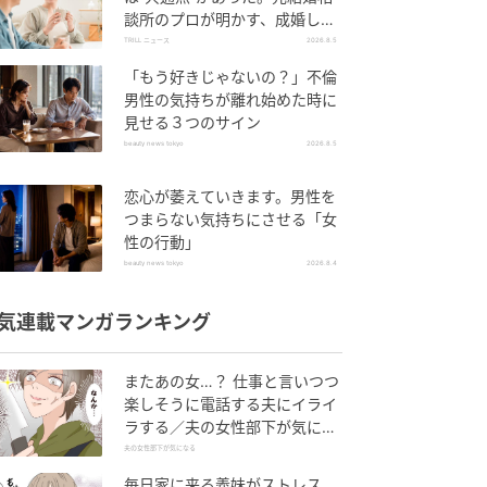
談所のプロが明かす、成婚しや
すい人の“たった1つの特徴”と
TRILL ニュース
2026.8.5
は？
「もう好きじゃないの？」不倫
男性の気持ちが離れ始めた時に
見せる３つのサイン
beauty news tokyo
2026.8.5
恋心が萎えていきます。男性を
つまらない気持ちにさせる「女
性の行動」
beauty news tokyo
2026.8.4
気連載マンガランキング
またあの女…？ 仕事と言いつつ
楽しそうに電話する夫にイライ
ラする／夫の女性部下が気にな
る（1）【夫婦の危機 まんが】
夫の女性部下が気になる
毎日家に来る義妹がストレス…