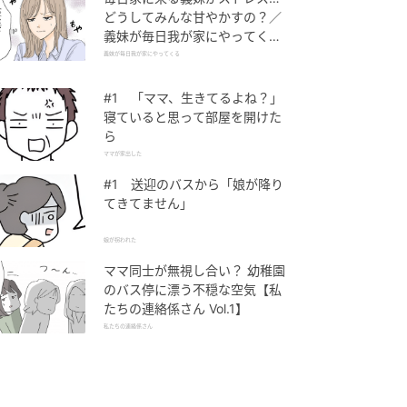
どうしてみんな甘やかすの？／
義妹が毎日我が家にやってくる
（1）【義父母がシンドイんで
義妹が毎日我が家にやってくる
す！ まんが】
#1 「ママ、生きてるよね？」
寝ていると思って部屋を開けた
ら
ママが家出した
#1 送迎のバスから「娘が降り
てきてません」
娘が拐われた
ママ同士が無視し合い？ 幼稚園
のバス停に漂う不穏な空気【私
たちの連絡係さん Vol.1】
私たちの連絡係さん