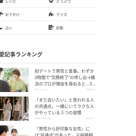
レシピ
どうぶつ
おでかけ
クイズ
占い
診断
愛記事ランキング
初デートで男性と食事。わずか
2時間で“交際終了”の申し出→婚
活のプロが理由を尋ねると…34
歳女性が明かした“呆れた理由”
TRILL ニュース
2026.8.4
「また会いたい」と思われる人
の共通点。一緒にいてラクな人
がやっている３つの習慣
beauty news tokyo
2026.8.5
『男性から好印象な女性』に
は“共通点”があった。元結婚相