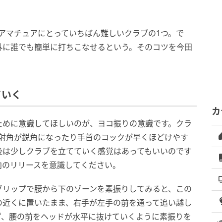
アマチュアにとっていちばん難しいクラブの1つ。で
外に誰でも簡単に打ちこなせるという。そのコツを今田
ていく
カ
ために意識してほしいのが、ヨコ振りの意識です。クラ
入射角が鋭角になったり手首のコックが早くほどけやす
後は少しクラブを立てていく感覚はあってもいいのです
向のリリースを意識してください。
グリップで腰から下のゾーンを素振りしてみると、この
の近くに置いたまま、右手が左手の前を通って追い越し
ず、腰の前をヘッドが水平に抜けていくように素振りを