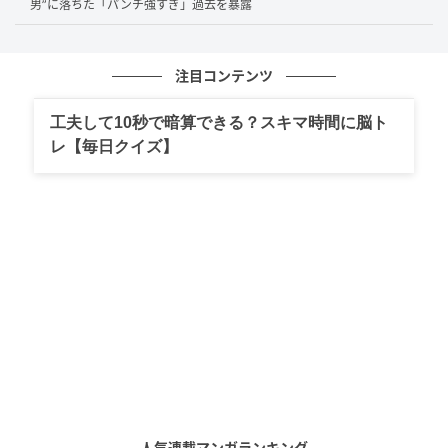
4月25日（土）からはPart2の配信も予定されており、
男”に落ちた「パンチ強すぎ」過去を暴露
『鍵のかかった部屋』や『謎解きはディナーのあと
で』、『きみはペット』など、さらに人気作が追加さ
注目コンテンツ
れます。こちらも初配信作品が含まれており、ファン
にとっては見逃せない内容です。
工夫して10秒で暗算できる？スキマ時間に脳ト
レ【毎日クイズ】
SNSでは「最高」「一気見確定」といった熱いコメン
トや、「見返せるのありがたい」という配信サービス
ならではの利便性を評価する声も多くなっています。
嵐の人気作がそろうということで、配信開始前から盛
り上がりは最高潮です。
今だからこそ楽しめる嵐ドラマの魅力
嵐メンバーが出演のドラマをまとめて楽しめる
「ARASHI Collection」は、ファンにとって待望の企画
人気連載マンガランキング