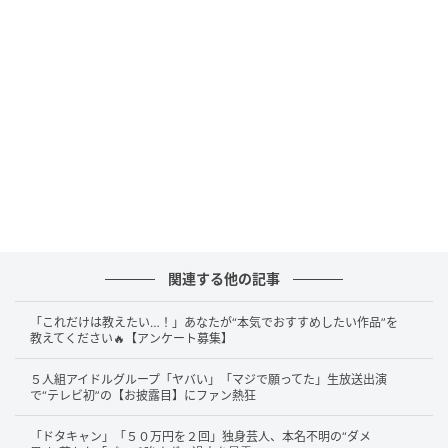
出典：
『TVer』公式Xアカウント
（2026年4月4日（土）投稿より）
Part1では、大野智さん主演の『怪物くん』や『死神く
ん』、櫻井翔さんの『特上カバチ!!』、相葉雅紀さんの
『マイガール』、二宮和也さんの『フリーター、家を
買う。』、松本潤さんの『花より男子』など、時代を
彩った作品が並びます。
さらに
スペシャル版や一部初配信の作品
も配信。SNS
では「名作ばかり」「見応えがありすぎる」「改めて
見ると嵐ってすごい」といった声が多く、その豪華さ
関連する他の記事
に驚く声が目立ちます。
「これだけは教えたい…！」あなたが“本気でおすすめしたい作品”を
教えてください🔥【アンケート募集】
また「『怪物くん』から『花より男子』まで幅広く楽
しめる」と、コメディから恋愛ものまで作品の振り幅
５人組アイドルグループ「ヤバい」「マジで願ってた」生放送出演
で“テレビ初”の【お披露目】にファン熱狂
に注目するコメントも見られました。
「ドタキャン」「５０万円を２回」独身芸人、本名不明の“ダメ