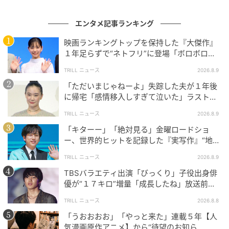
の記事をもっとみる
エンタメ記事ランキング
映画ランキングトップを保持した『大傑作』
１年足らずで“ネトフリ”に登場「ボロボロ泣
いた」SNS絶賛
TRILL ニュース
2026.8.9
「ただいまじゃねーよ」失踪した夫が１年後
に帰宅「感情移入しすぎて泣いた」ラスト１
分“怒涛の展開”とは【金曜ドラマ】
TRILL ニュース
2026.8.9
「キターー」「絶対見る」金曜ロードショ
ー、世界的ヒットを記録した『実写作』“地上
波初放送”にSNS大歓喜
TRILL ニュース
2026.8.9
TBSバラエティ出演「びっくり」子役出身俳
優が“１７キロ”増量「成長したね」放送前か
ら反響続出
TRILL ニュース
2026.8.8
「うおおおお」「やっと来た」連載５年【人
気漫画原作アニメ】から“待望のお知ら