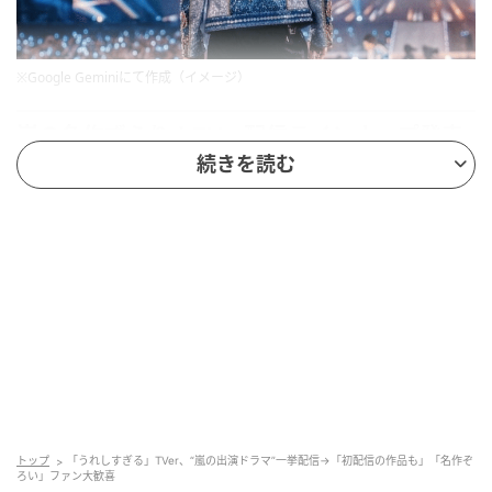
※Google Geminiにて作成（イメージ）
嵐の名作ずらり！TVer配信ラインナップ発表
で広がる反響
続きを読む
今回の「ARASHI Collection」では、
嵐メンバーそれぞ
れの代表作が一挙に配信
されます。嵐ファンはもちろ
ん過去の人気作を見直したい人にもおすすめのライン
ナップです。
（前略）
#TVer では
#嵐 の出演作品を多数配信中（後略）
トップ
「うれしすぎる」TVer、“嵐の出演ドラマ”一挙配信→「初配信の作品も」「名作ぞ
ろい」ファン大歓喜