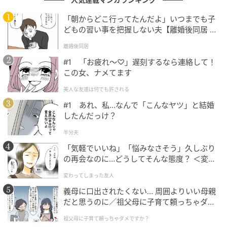
です。ファンからは「一気に振り返れるのがうれし
い」「初配信作品もあって新しい発見がありそう」と
「朝からどこ行ってたんだよ」いつまでも子
いった声が上がりました。
どもの習い事を把握しない夫【離婚後同居 Vo
l.1】
離婚後同居
それぞれのメンバーが見せてきた演技の幅や成長を改
#1 「お疲れ〜♡」遅刻するなら連絡して！
めて感じられるのも、「ARASHI Collection」の大きな
この女、ナメてます
魅力です。懐かしさと新しさの両方を味わえる今回の
美人な友達は何でも許される
配信は、嵐がまた多くのファンをつくるきっかけとな
#1 あれ、私…なんで「こんなヤツ」と結婚
るでしょう。
したんだっけ？
半分夫
※記事は執筆時点の情報です
「気軽でいいね」「悩みなさそう」久しぶり
の再会なのに…どうしてそんな態度？ ＜変わ
次の記事
ってしまった友人 1話＞【ため息がこぼれる
変わってしまった友人
日には】
#1 お義姉さんたちくるって、私話したよ
義母に口出されたくない… 周囲よりいい母親
ね？ ねぇ、それでも…
だと思うのに／祖父母に子育て頼っちゃダメ
ですか？（1）【私のママ友付き合い事情 ま
祖父母に子育て頼っちゃダメですか？
んが】