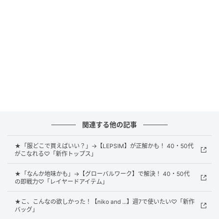
ルエットで、抜け感のあるコーデに導きます。すっき
り見せたいときは、黒のビスチェとレイヤードしてメ
リハリをつけてみて。スウェットパンツとスニーカー
を合わせれば、スポーツミックスな最旬ルックに。華
やかなネックレスで女性らしさを散りばめるのも、垢
抜けのポイント。
シャツ × スウェットできれいめカジュアルに
関連する他の記事
★「服どこで買えばいい？」→【LEPSIM】が正解かも！ 40・50代
がこなれる♡「新作トップス」
★「なんか地味かも」→【グローバルワーク】で解決！ 40・50代
の即戦力♡「レイヤードアイテム」
★こ、こんなの欲しかった！【niko and ...】週7で使いたい♡「新作
バッグ」