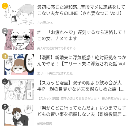
¥4,990（税込）
最初に感じた違和感…普段マメに連絡をして
こない夫からのLINE【され妻なつこ Vol.1】
清潔感があって好印象が狙えるブルーのシャツ。デイ
され妻なつこ
リーカジュアルに取り入れるなら、スウェットとの重
#1 「お疲れ〜♡」遅刻するなら連絡して！
ね着がおすすめ。すっきりとしたショート丈のスウェ
この女、ナメてます
ットトップスなら、メリハリのあるコーデに仕上がる
美人な友達は何でも許される
はず。ボトムスはIラインスカートで引き算して、バラ
【漫画】新婚夫に浮気疑惑！絶対証拠をつか
ンス良く仕上げるのがベター。アクセントとしてデニ
んでやる！【エリート夫に浮気された話 Vol.
ムシャツを肩掛けにすると、顔まわりが一気に華やぎ
1】
エリート夫に浮気された話
そう。
【スカッと漫画】双子の娘より飲み会が大
※すべての商品情報・画像はand ST出典です。
事!? 親の自覚がない夫を懲らしめた話【第1
話】
※記事内の情報は執筆時のものになります。価格変更
【スカッと漫画】双子の娘より飲み会が大事!? 親の自覚がない夫を
懲らしめた話
や、販売終了の可能性もございます。最新の商品情報
「朝からどこ行ってたんだよ」いつまでも子
は各お店・ブランドなどにご確認くださいませ。
どもの習い事を把握しない夫【離婚後同居 Vo
l.1】
離婚後同居
writer：Emika.M