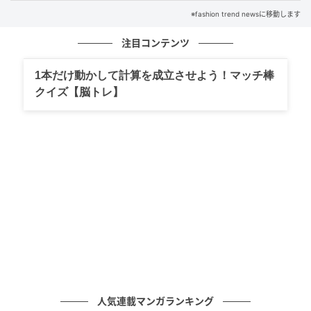
※fashion trend newsに移動します
注目コンテンツ
1本だけ動かして計算を成立させよう！マッチ棒
クイズ【脳トレ】
出典：and ST
人気連載マンガランキング
【LEPSIM】「サラキレタック長袖シャツ」