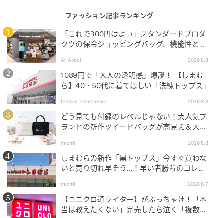
元記事で読む
ファッション記事ランキング
「これで300円はよい」スタンダードプロダ
次の記事
クツの保冷ショッピングバッグ、機能性とデ
40・50代「春服ない！」→【しまむら】で解
ザインでネット大絶賛
All About
2026.8.8
決！ 大人のおしゃ見え♡「優秀トップス」
1089円で「大人の透明感」爆誕！ 【しまむ
ら】40・50代に着てほしい「洗練トップス」
の記事をもっとみる
fashion trend news
2026.8.8
どう見ても付録のレベルじゃない！大人気ブ
ランドの新作ツイードバッグが高見え＆大容
量♡
michill
2026.8.8
しまむらの新作「黒トップス」今すぐ買わな
いと売り切れ早そう…！早い者勝ちのコレ買
いリスト
michill
2026.8.7
【ユニクロ通ライター】がぶっちゃけ！「本
当は教えたくない」完売したら泣く「複数買