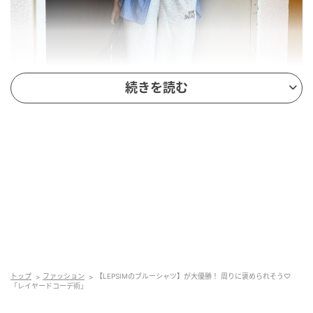
続きを読む
出典：and ST
【LEPSIM】「ストライプ刺繍シャツ」¥6,600（税
込）
トップ
ファッション
【LEPSIMのブルーシャツ】が大優勝！ 周りに褒められそう♡
爽やかなブルーがシーズンムードを盛り上げてくれる
「レイヤードコーデ術」
ストライプシャツ。ゆったりとしたオーバーサイズシ