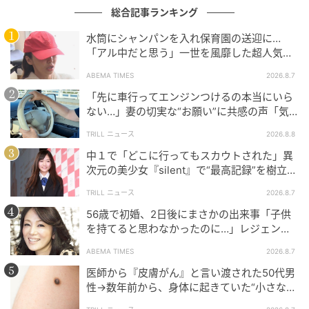
総合記事ランキング
次の記事
水筒にシャンパンを入れ保育園の送迎に…
ローズが描かれたモデルも！ ロジェ ヴィヴィ
「アル中だと思う」一世を風靡した超人気タ
エからA3サイズ対応の人気トートバッグが復
レント、酒漬けだった日々を告白
ABEMA TIMES
2026.8.7
刻
「先に車行ってエンジンつけるの本当にいら
ない…」妻の切実な“お願い”に共感の声「気
の記事をもっとみる
づかないんですよね…」
TRILL ニュース
2026.8.8
中１で「どこに行ってもスカウトされた」異
次元の美少女『silent』で“最高記録”を樹立し
た「反則級」の【トップ女優】
TRILL ニュース
2026.8.7
56歳で初婚、2日後にまさかの出来事「子供
を持てると思わなかったのに…」レジェンド
美魔女が当時の心境を告白
ABEMA TIMES
2026.8.7
医師から『皮膚がん』と言い渡された50代男
性→数年前から、身体に起きていた“小さな異
変”に「あのとき受診していれば…」