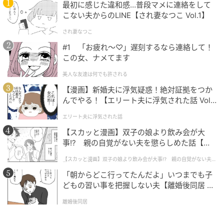
否定し、「僕は人生の大半を両親にコントロールさ
最初に感じた違和感…普段マメに連絡をして
こない夫からのLINE【され妻なつこ Vol.1】
れ、圧倒されるような不安を抱えて育ちました。家族
から距離を置いたことで、生まれて初めてその不安が
され妻なつこ
消え去ったのです」という言葉で声明を締めくくりま
#1 「お疲れ〜♡」遅刻するなら連絡して！
した。
この女、ナメてます
美人な友達は何でも許される
デヴィッドとヴィクトリアは今月上旬、ブルックリン
【漫画】新婚夫に浮気疑惑！絶対証拠をつか
の誕生日を祝うメッセージを送り和解の歩み寄りをみ
んでやる！【エリート夫に浮気された話 Vol.
せましたが、残念ながら両者の関係は依然として冷え
1】
エリート夫に浮気された話
切ったままのようです。
【スカッと漫画】双子の娘より飲み会が大
事!? 親の自覚がない夫を懲らしめた話【第1
From: COSMOPOLITAN US
話】
Translation: Tomoko Takahashi
【スカッと漫画】双子の娘より飲み会が大事!? 親の自覚がない夫を
懲らしめた話
「朝からどこ行ってたんだよ」いつまでも子
※この翻訳は抄訳です。
どもの習い事を把握しない夫【離婚後同居 Vo
※この記事は2026年3月24日時点の内容です。
l.1】
離婚後同居
元記事で読む