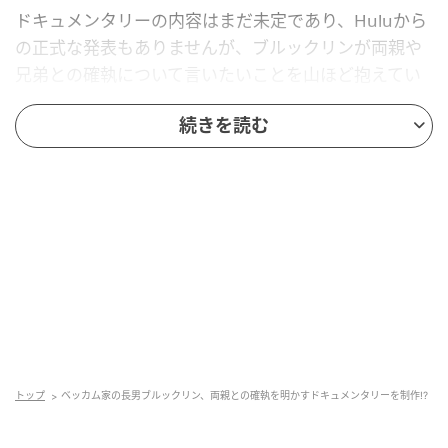
ドキュメンタリーの内容はまだ未定であり、Huluから
の正式な発表もありませんが、ブルックリンが両親や
兄弟との確執について言いたいことを山ほど抱えてい
るのはほぼ間違いありません。おさらいすると、ブル
続きを読む
ックリンは今年1月、デヴィッドとヴィクトリアがニコ
ラとの関係を壊そうとしているとする衝撃的な声明を
発表しました。
Brooklyn Beckham speaks out against his
parents David & Victoria and alleges that they
tried to ruin his wedding:
“I do not want to reconcile with my family. I'm not
トップ
ベッカム家の長男ブルックリン、両親との確執を明かすドキュメンタリーを制作!?
being controlled […] Weeks before our big day,
my parents repeatedly pressured and attempted