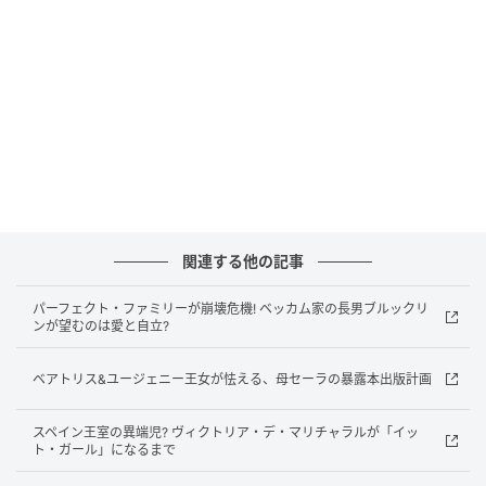
to bribe me into…
pic.twitter.com/dDuY8LjmMz
— Pop Crave (@PopCrave)
January 19, 2026
両親は結婚式の前から僕たちの関係を壊そうと絶えず
画策しており、それは今も続いています。ニコラは母
がデザインしたドレスを着るのをあんなに楽しみにし
ていたのに、母は土壇場になって制作をキャンセル
し、ニコラは急いで別のドレスを探さなければなりま
関連する他の記事
せんでした」と彼は明かしました。
パーフェクト・ファミリーが崩壊危機! ベッカム家の長男ブルックリ
「結婚式を数週間後に控えた時期には、僕の名前の権
ンが望むのは愛と自立?
利を放棄するよう何度もプレッシャーをかけられ、金
銭で丸め込まれそうになりました。そんなことをすれ
ベアトリス&ユージェニー王女が怯える、母セーラの暴露本出版計画
ば、僕や妻、そして将来の子供たちにまで影響が及ん
スペイン王室の異端児? ヴィクトリア・デ・マリチャラルが「イッ
でいたはずです。契約の条件が発動するという理由
ト・ガール」になるまで
で、彼らは結婚式の日よりも前にサインさせることに