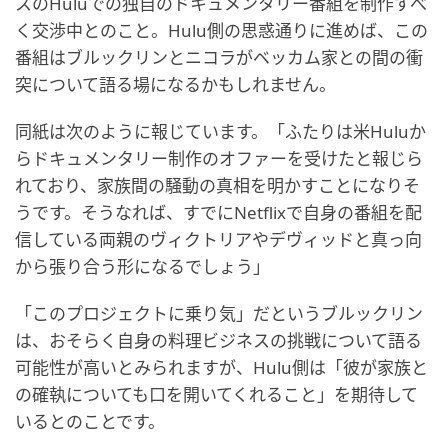
スのHuluでの独自のドキュメンタリー番組を制作すべ
く交渉中とのこと。Hulu側の思惑通りに進めば、この
番組はブルックリンとニコラがベッカム家との間の衝
突について語る場になるかもしれません。
同紙は次のように報じています。「ふたりは米Huluか
らドキュメンタリー制作のオファーを受けたと報じら
れており、家族間の騒動の真相を明かすことになりそ
うです。そうなれば、すでにNetflixで自身の番組を配
信している両親のヴィクトリアやデヴィッドと真っ向
から張り合う形になるでしょう」
「このプロジェクトに乗り気」だというブルックリン
は、おそらく自身の料理ビジネスの挑戦について語る
可能性が高いとみられますが、Hulu側は「彼が家族と
の確執についても口を開いてくれること」を期待して
いるとのことです。