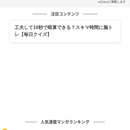
固執していました。僕がサインを拒み続けた結果、彼
※25ansに移動します
らの手にする報酬が減ってしまい、それ以来、両親の
注目コンテンツ
僕に対する態度は完全に変わってしまいました。結婚
式の準備中には、母から『悪魔』とまで呼ばれまし
工夫して10秒で暗算できる？スキマ時間に脳ト
た。夫のいない僕の元乳母サンドラとニコラの祖母
レ【毎日クイズ】
を、僕たち夫婦と同じメインテーブルに座らせること
に決めたからです。僕たちの両親にはそれぞれ、メイ
ンテーブルから等間隔の場所に専用のテーブルがきち
んと用意されていたのにもかかわらずです」
ブルックリンの声明ではさらに、結婚式に彼が望んで
いない過去の知人をヴィクトリアが招待したことや、
ブルックリンとニコラにとって夫婦としてのファース
トダンスになるはずだった時間に、ヴィクトリアが彼
と不適切に踊ったことなども暴露されました。
人気連載マンガランキング
彼はまた、ニコラが彼の行動を操っているという噂を