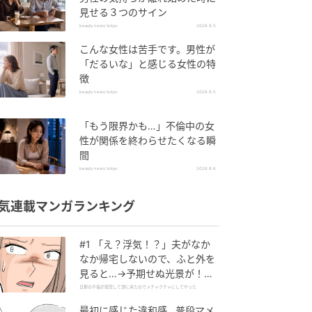
見せる３つのサイン
beauty news tokyo
2026.8.5
こんな女性は苦手です。男性が
「だるいな」と感じる女性の特
徴
beauty news tokyo
2026.8.5
「もう限界かも…」不倫中の女
性が関係を終わらせたくなる瞬
間
beauty news tokyo
2026.8.6
気連載マンガランキング
#1 「え？浮気！？」夫がなか
なか帰宅しないので、ふと外を
見ると…→予期せぬ光景が！｜
旦那の不倫が発覚して頭に来た
旦那の不倫が発覚して頭に来たのでメチャクチャにしてやった
のでメチャクチャにしてやった
最初に感じた違和感…普段マメ