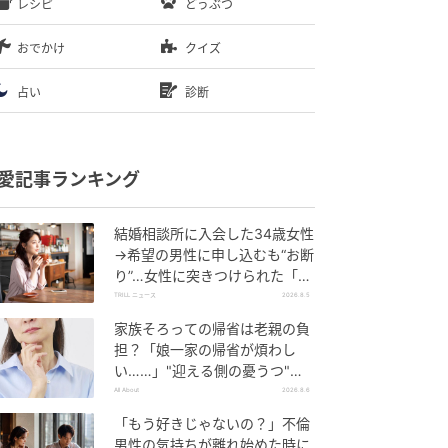
レシピ
どうぶつ
おでかけ
クイズ
占い
診断
愛記事ランキング
結婚相談所に入会した34歳女性
→希望の男性に申し込むも“お断
り”…女性に突きつけられた「高
望み」以上の残酷な原因とは？
TRILL ニュース
2026.8.5
家族そろっての帰省は老親の負
担？「娘一家の帰省が煩わし
い……」"迎える側の憂うつ"の
正体と対処法
All About
2026.8.6
「もう好きじゃないの？」不倫
男性の気持ちが離れ始めた時に