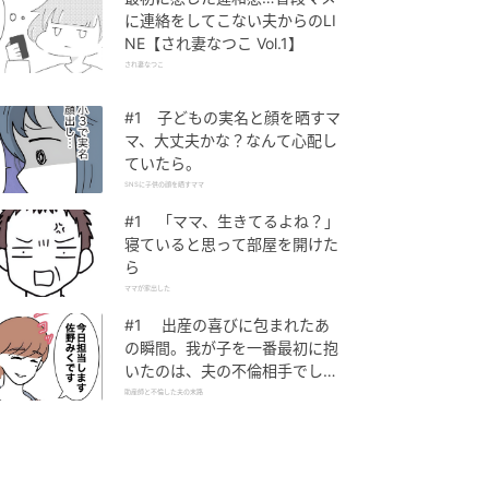
に連絡をしてこない夫からのLI
NE【され妻なつこ Vol.1】
され妻なつこ
#1 子どもの実名と顔を晒すマ
マ、大丈夫かな？なんて心配し
ていたら。
SNSに子供の顔を晒すママ
#1 「ママ、生きてるよね？」
寝ていると思って部屋を開けた
ら
ママが家出した
#1 出産の喜びに包まれたあ
の瞬間。我が子を一番最初に抱
いたのは、夫の不倫相手でし
た。
助産師と不倫した夫の末路