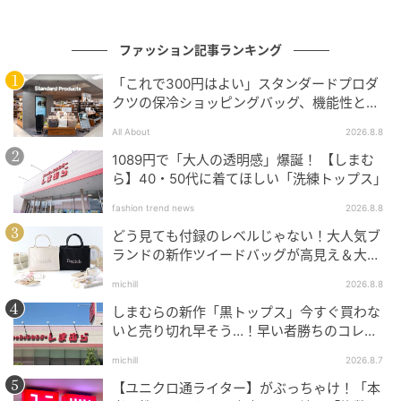
次の記事
《新作》大大大大当たりーーーッッ♡【セブ
ファッション記事ランキング
ン-イレブン】で買える！「コラボシール帳」
が超可愛い
「これで300円はよい」スタンダードプロダ
クツの保冷ショッピングバッグ、機能性とデ
の記事をもっとみる
ザインでネット大絶賛
All About
2026.8.8
1089円で「大人の透明感」爆誕！ 【しまむ
ら】40・50代に着てほしい「洗練トップス」
fashion trend news
2026.8.8
どう見ても付録のレベルじゃない！大人気ブ
ランドの新作ツイードバッグが高見え＆大容
量♡
michill
2026.8.8
しまむらの新作「黒トップス」今すぐ買わな
いと売り切れ早そう…！早い者勝ちのコレ買
いリスト
michill
2026.8.7
【ユニクロ通ライター】がぶっちゃけ！「本