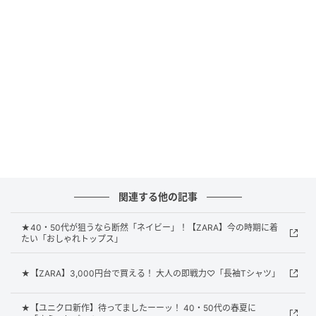
材感が目を引いて、爽やかさをプラスできそう。カジ
ュアルに楽しみたい日にぴったりな一足です。足元に
アクセントを加えることで、シンプルコーデがぐっと
こなれた印象に仕上がるかも。
コーデの主役にしたいアニマル柄ローファー
関連する他の記事
★40・50代が狙うなら断然「ネイビー」！【ZARA】今の時期に着
たい「おしゃれトップス」
★【ZARA】3,000円台で買える！ 大人の即戦力♡「長袖Tシャツ」
★【ユニクロ新作】待ってましたーーッ！ 40・50代の春夏に