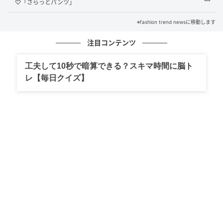
♡「さらっとパンツ」
※fashion trend newsに移動します
注目コンテンツ
工夫して10秒で暗算できる？スキマ時間に脳ト
レ【毎日クイズ】
出典：ZARA
【ZARA】「アニマル柄プリントリアルレザーローファ