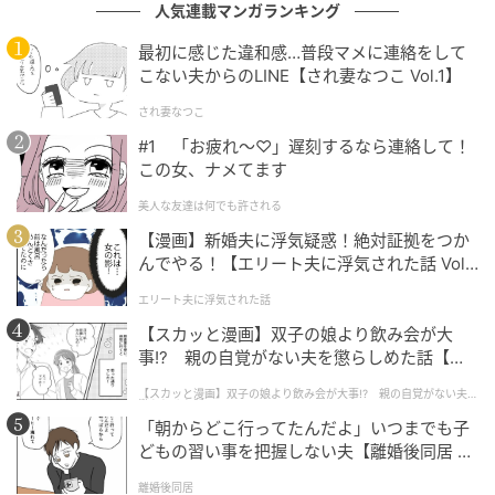
人気連載マンガランキング
ー」¥15,990（税込）
最初に感じた違和感…普段マメに連絡をして
存在感のあるアニマル柄が印象的なローファー。シン
こない夫からのLINE【され妻なつこ Vol.1】
プルな服装に合わせるだけで、即おしゃれな雰囲気を
され妻なつこ
演出する主役級の一足です。レザー素材なので、大人
#1 「お疲れ〜♡」遅刻するなら連絡して！
のカジュアルコーデでも上質感を醸し出せそう。ヴィ
この女、ナメてます
ンテージライクなスタイルに合わせて、柄の魅力を引
美人な友達は何でも許される
き立てながら楽しんでみて。
【漫画】新婚夫に浮気疑惑！絶対証拠をつか
んでやる！【エリート夫に浮気された話 Vol.
※すべての商品情報・画像はZARA出典です。
1】
エリート夫に浮気された話
※記事内の情報は執筆時のものになります。価格変更
や、販売終了の可能性もございます。最新の商品情報
【スカッと漫画】双子の娘より飲み会が大
事!? 親の自覚がない夫を懲らしめた話【第1
は各お店・ブランドなどにご確認くださいませ。
話】
Writer：licca.M
【スカッと漫画】双子の娘より飲み会が大事!? 親の自覚がない夫を
懲らしめた話
「朝からどこ行ってたんだよ」いつまでも子
元記事で読む
どもの習い事を把握しない夫【離婚後同居 Vo
l.1】
離婚後同居