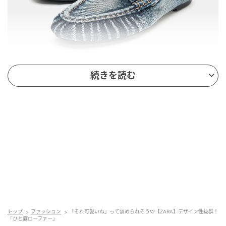
続きを読む
出典：ZARA
【ZARA】「デニムエフェクトローファー」
¥8,990（税込）
定番のローファーデザインながら、デニムのような素
トップ
ファッション
「それ可愛いね」って褒められそう♡【ZARA】デザイン性抜群！
「ひと癖ローファー」