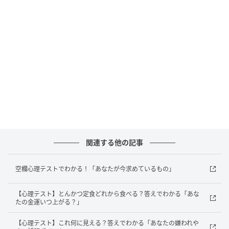
がどのイチゴスイーツを食べたいと思ったかから、
「あなたが気づいていない強み」を探れます。
A：パフェ…一つのことを続けられる粘り強さ
パフェを選んだあなたは、実はとても粘り強い人。自
分では「要領がよくない」「時間がかかる」と思って
いるかもしれませんが、それは裏を返せば、簡単に投
げ出さず積み重ねられる力があるということです。結
果がすぐに出なくても、淡々と続けられる人は意外と
関連する他の記事
少ないもの。周囲が飽きたり諦めたりする中で、あな
たは静かに前に進んでいます。
空欄心理テストでわかる！「あなたが今求めているもの」
その継続力こそが信頼を生み、最終的に大きな成果に
つながる、気づかれにくい強みです。
【心理テスト】とんかつ定食どれから食べる？答えでわかる「あな
たの金運いつ上がる？」
【心理テスト】これ何に見える？答えでわかる「あなたの嫌われや