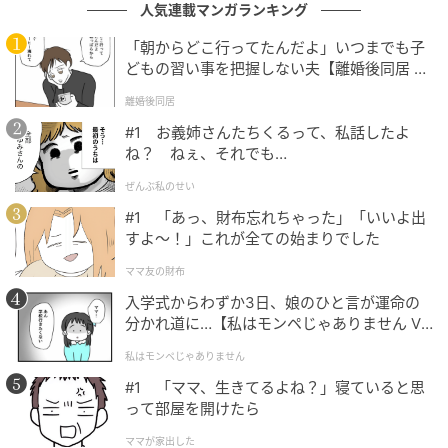
人気連載マンガランキング
場の流れの微妙なズレにいち早く気づいています。た
「朝からどこ行ってたんだよ」いつまでも子
だし、それを「気にしすぎ」「考えすぎ」と思い込
どもの習い事を把握しない夫【離婚後同居 Vo
み、強みとして認識していない場合が多いでしょう。
l.1】
離婚後同居
その勘の鋭さは、トラブルを未然に防ぎ、物事を良い
#1 お義姉さんたちくるって、私話したよ
方向へ軌道修正する力。言葉にしなくても、流れを整
ね？ ねぇ、それでも…
えている縁の下の存在です。
ぜんぶ私のせい
#1 「あっ、財布忘れちゃった」「いいよ出
すよ〜！」これが全ての始まりでした
D：シュークリーム…困る前に動く先読み能力
がある
ママ友の財布
入学式からわずか3日、娘のひと言が運命の
シュークリームを選んだあなたは、先の展開を自然と
分かれ道に…【私はモンペじゃありません Vo
想像できる先読みタイプ。問題が表に出る前に準備を
l.1】
私はモンペじゃありません
したり、さりげなくフォローに回ったりしています。
#1 「ママ、生きてるよね？」寝ていると思
そのため、自分では「当たり前」と感じてしまいがち
って部屋を開けたら
ですが、実はかなり高度な能力です。周囲が気づいた
ママが家出した