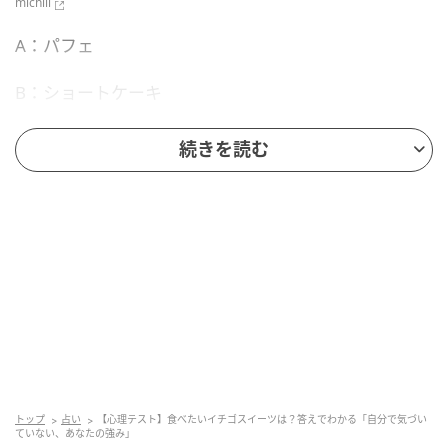
michill
A：パフェ
B：ショートケーキ
C：パンケーキ
続きを読む
D：シュークリーム
あなたはどれを選びましたか？それでは結果を見てみ
ましょう。
【この心理テストでわかること】「あなたが
気づいていない強み」
食べ物の好みには、その人の本性が表れます。あなた
トップ
占い
【心理テスト】食べたいイチゴスイーツは？答えでわかる「自分で気づい
が気づいていない自分があらわになるのです。あなた
ていない、あなたの強み」