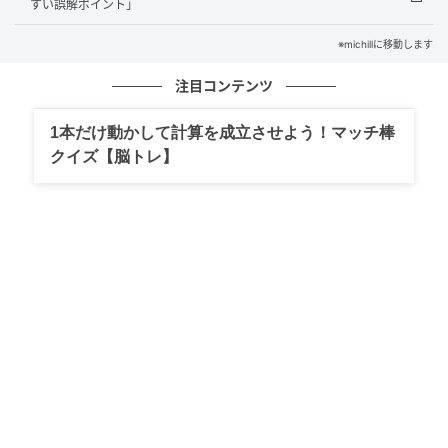
B：ショートケーキ…人を安心させる魅力があ
すい誤解ポイント」
る
※michillに移動します
ショートケーキを選んだあなたは、そばにいるだけで
注目コンテンツ
空気を和らげる不思議な魅力の持ち主。自分では特別
なことをしているつもりはなくても、あなたの存在が
1本だけ動かして計算を成立させよう！マッチ棒
周囲に安心感を与えています。話を聞く姿勢や表情、
クイズ【脳トレ】
ちょっとした相づちが、相手の緊張を自然に解いてい
るのでしょう。
相談されやすいのは、その証拠。この力は人間関係だ
けでなく、仕事や家庭でも大きな財産。自覚していな
いからこそ、自然に使えている強みです。
C：パンケーキ…小さな変化に気づく勘の鋭さ
パンケーキを選んだあなたは、目立たない違和感や空
気の変化を敏感に察知できる人。相手の声色や表情、