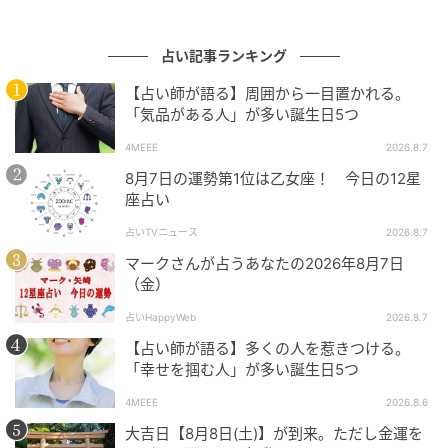
ときには、すでにあなたが動いた後ということも多い
はず。
占い記事ランキング
この先読み力は、信頼や安定を生む大きな強み。無意
【占い師が語る】周囲から一目置かれる。
識に未来を支えている存在です。
「気品がある人」が多い誕生日5つ
4MEEE
2026.8.7
8月7日の運勢第1位は乙女座！ 今日の12星
この記事のライター
座占い
占いTVニュース
2026.8.7
紅たき
マークさんが占うあなたの2026年8月7日
（金）
広告制作会社のコピーライター、呉服店勤務、エステ
ティシャン、英国式リフレクソロジストを経て、占い
占いHappyWeb
2026.8.7
の道に入って15年。ホームページより全国からの書面
【占い師が語る】多くの人を惹きつける。
鑑定依頼を受け付けている。「占いTVN」「恋学」
「幸せを掴む人」が多い誕生日5つ
「iVERY」「マイナビウーマン」「独女」「noel」
4MEEE
2026.8.6
「ar」「パタリナ」など、複数のサイトで占い、およ
大吉日【8月8日(土)】が到来。ただし金運を