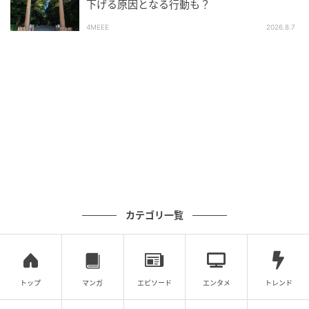
び恋愛コラム、心理・診断テストを執筆中。
下げる原因となる行動も？
4MEEE
2026.8.7
元記事で読む
次の記事
空欄心理テストでわかる！「あなたが今求め
ているもの」
の記事をもっとみる
カテゴリ一覧
トップ
マンガ
エピソード
エンタメ
トレンド