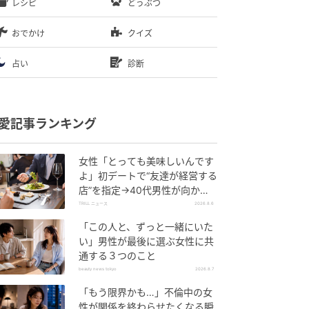
レシピ
どうぶつ
おでかけ
クイズ
占い
診断
愛記事ランキング
女性「とっても美味しいんです
よ」初デートで“友達が経営する
店”を指定→40代男性が向かう
が…待ち受けていた“悲惨な結
TRILL ニュース
2026.8.6
末”
「この人と、ずっと一緒にいた
い」男性が最後に選ぶ女性に共
通する３つのこと
beauty news tokyo
2026.8.7
「もう限界かも…」不倫中の女
性が関係を終わらせたくなる瞬