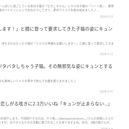
いっぱいに過ごしている茶白子猫の『むちこちゃん』とキジ白子猫の『ハート君』。養育
達がハイテンションでおねだりしてきて、夢中でミルクを飲み始めました♪ …
2026.5.13
します！」と膝に登って要求してきた子猫の姿にキュン
、待ちきれなかった子猫が「ミルクの準備をお願いします！」と膝に登って要求してきま
2026.5.12
ジタバタしちゃう子猫。その無邪気な姿にキュンとする
日も美味しいミルクを夢中で飲んでお腹を膨らませました♪
2026.5.10
恋しがる呟きに2.3万いいね「キュンが止まらない…」
投稿を紹介します。今回紹介するのは、サメ美𓀿(@asagamatakuru__)さんの投稿したエピ
ますが、日々子どもたちの言動に癒されることもありますよね。先日、3歳の娘さんが初
、家族を恋しがる小さな呟きに「かわいい！」と反響が寄せられました。
2026.5.6