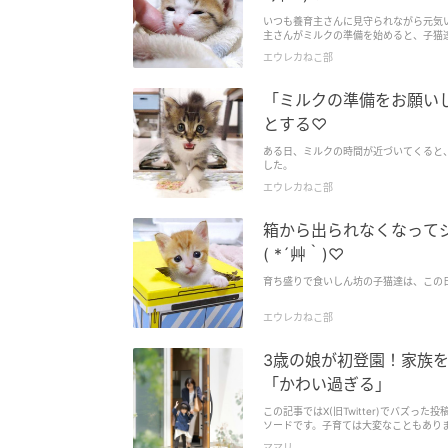
いつも養育主さんに見守られながら元気
主さんがミルクの準備を始めると、子猫
エウレカねこ部
「ミルクの準備をお願い
とする♡
ある日、ミルクの時間が近づいてくると
した。
エウレカねこ部
箱から出られなくなって
( *´艸｀)♡
育ち盛りで食いしん坊の子猫達は、この
エウレカねこ部
3歳の娘が初登園！家族を
「かわい過ぎる」
この記事ではX(旧Twitter)でバズった
ソードです。子育ては大変なこともあり
登園だったというサメ美さん。娘さんの
ママリ