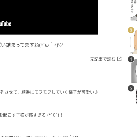
詰まってますね(*´ω｀*)♡
元記事で読む
整列させて、順番にモフモフしていく様子が可愛い♪
起こす子猫が怖すぎる (*ﾟ0ﾟ)！