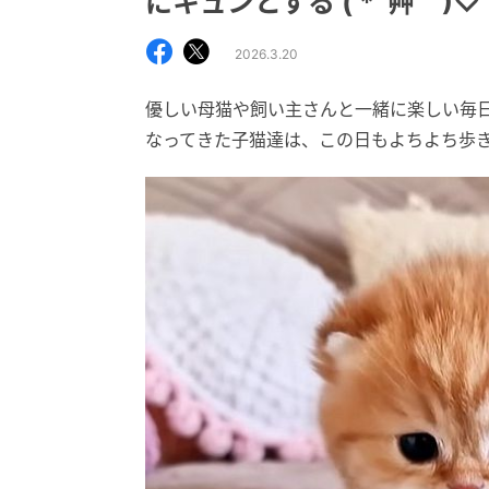
にキュンとする ( *´艸｀)♡
2026.3.20
優しい母猫や飼い主さんと一緒に楽しい毎
なってきた子猫達は、この日もよちよち歩