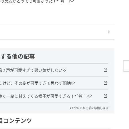
反応がとっても可愛かった ( *´艸｀)♡
連する他の記事
鳴き声が可愛すぎて悪い気がしない♡
たけど、その姿が可愛すぎて思わず悶絶♡
一緒に甘えてくる様子が可愛すぎる ( *´艸｀)♡
※エウレカねこ部に移動します
目コンテンツ