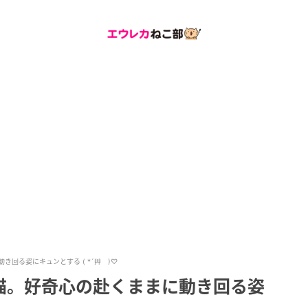
回る姿にキュンとする ( *´艸｀)♡
猫。好奇心の赴くままに動き回る姿