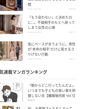
間
beauty news tokyo
2026.8.6
「もう会わない」と決めたの
に…。不倫相手のもとへ戻って
しまう女性の心理
beauty news tokyo
2026.8.7
急にペースが合うように。男性
が“本命の相手”だけに見せるさ
りげない行動
beauty news tokyo
2026.8.7
気連載マンガランキング
「朝からどこ行ってたんだよ」
いつまでも子どもの習い事を把
握しない夫【離婚後同居 Vol.1】
離婚後同居
#1 お義姉さんたちくるって、