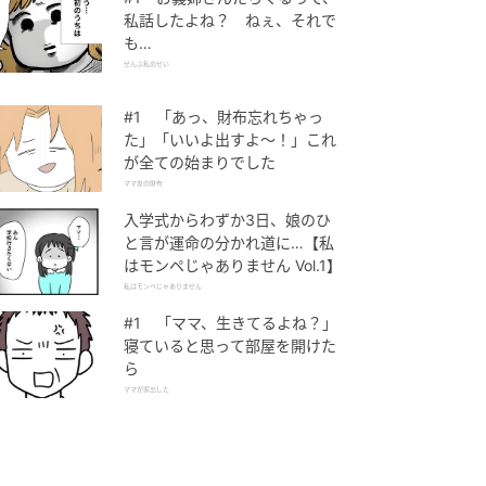
私話したよね？ ねぇ、それで
も…
ぜんぶ私のせい
#1 「あっ、財布忘れちゃっ
た」「いいよ出すよ〜！」これ
が全ての始まりでした
ママ友の財布
入学式からわずか3日、娘のひ
と言が運命の分かれ道に…【私
はモンペじゃありません Vol.1】
私はモンペじゃありません
#1 「ママ、生きてるよね？」
寝ていると思って部屋を開けた
ら
ママが家出した