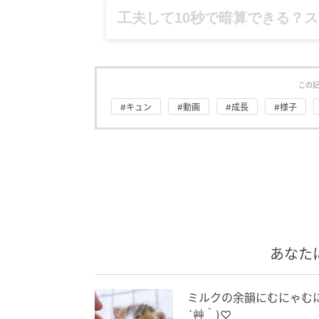
グルメ、ギャグ、子育て、旅行
この
#キュン
#動画
#成長
#様子
あなた
ミルクの余韻にむにゃむに
´艸｀)♡