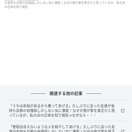
が金持ち旦那の自慢話しかしない女に激変！なぜか我が家を貧乏だと思っているが、私の夫
の正体を知り発狂
関連する他の記事
「うちは余裕があるから奢ってあげる」久しぶりに会った友達が金
持ち旦那の自慢話しかしない女に激変！なぜか我が家を貧乏だと思
っているが、私の夫の正体を知り発狂→なぜなら・・・
「普段出会えないような人を紹介してあげる」久しぶりに会った友
達が金持ち旦那の自慢話しかしない女に激変！なぜか我が家を貧乏