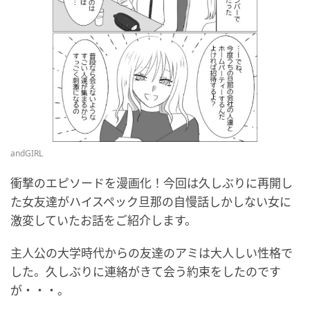
andGIRL
衝撃のエピソードを漫画化！今回は久しぶりに再開し
た女友達がハイスペック旦那の自慢話しかしない女に
激変していたお話をご紹介します。
主人公の大学時代からの友達のアミは大人しい性格で
した。久しぶりに連絡がきて会う約束をしたのです
が・・・。