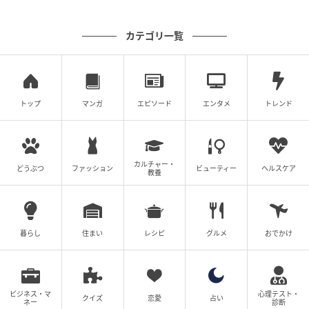
カテゴリ一覧
andGIRL
トップ
マンガ
エピソード
エンタメ
トレンド
カルチャー・
どうぶつ
ファッション
ビューティー
ヘルスケア
教養
暮らし
住まい
レシピ
グルメ
おでかけ
ビジネス・マ
心理テスト・
クイズ
恋愛
占い
ネー
診断