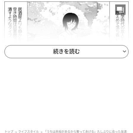
続きを読む
andGIRL
トップ
ライフスタイル
「うちは余裕があるから奢ってあげる」久しぶりに会った友達