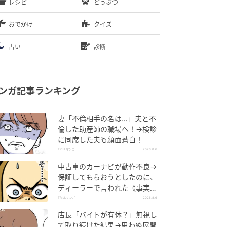
レシピ
どうぶつ
おでかけ
クイズ
占い
診断
ンガ記事ランキング
妻「不倫相手の名は…」夫と不
倫した助産師の職場へ！→検診
に同席した夫も顔面蒼白！
TRILLマンガ
2026.8.6
中古車のカーナビが動作不良→
保証してもらおうとしたのに、
ディーラーで言われた《事実》
に唖然…
TRILLマンガ
2026.8.6
店長「バイトが有休？」無視し
て取り続けた結果→思わぬ展開