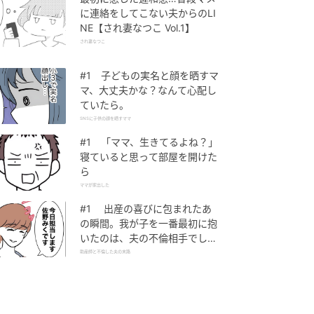
に連絡をしてこない夫からのLI
NE【され妻なつこ Vol.1】
され妻なつこ
#1 子どもの実名と顔を晒すマ
マ、大丈夫かな？なんて心配し
ていたら。
SNSに子供の顔を晒すママ
#1 「ママ、生きてるよね？」
寝ていると思って部屋を開けた
ら
ママが家出した
#1 出産の喜びに包まれたあ
の瞬間。我が子を一番最初に抱
いたのは、夫の不倫相手でし
た。
助産師と不倫した夫の末路