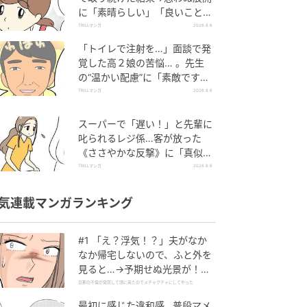
に「素晴らしい」「良いことし
ましたね」
TRILLマンガ
2026.8.6
「トイレで注射を…」面談で発
覚した高２娘の苦悩… 。先生
の“温かい配慮”に「素敵です
ね」「対応がいいね」
TRILLマンガ
2026.8.6
スーパーで「遅い！」と先輩に
叱られるレジ係…客が放った
《ささやかな反撃》に「真似し
たい！」「私もです」
TRILLマンガ
2026.8.6
気連載マンガランキング
#1 「え？浮気！？」夫がなか
なか帰宅しないので、ふと外を
見ると…→予期せぬ光景が！｜
旦那の不倫が発覚して頭に来た
旦那の不倫が発覚して頭に来たのでメチャクチャにしてやった
のでメチャクチャにしてやった
最初に感じた違和感…普段マメ