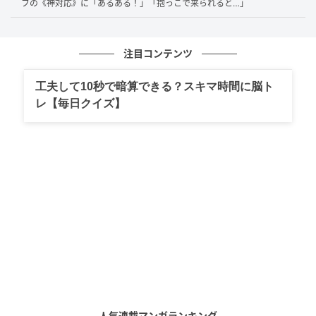
サムネイル画像出典：photoAC ※画像はイメージです
フの《神対応》に「あるある！」「抱っこで来られると…」
クリエイター情報
注目コンテンツ
まるいがんも
工夫して10秒で暗算できる？スキマ時間に脳ト
何気ない人間模様を切り取って、誰かの琴線に触れ
るマンガが描きたい。登山、ランニングが趣味。
レ【毎日クイズ】
作品をもっとみる
の記事をもっとみる
おすすめ連載マンガ
人気連載マンガランキング