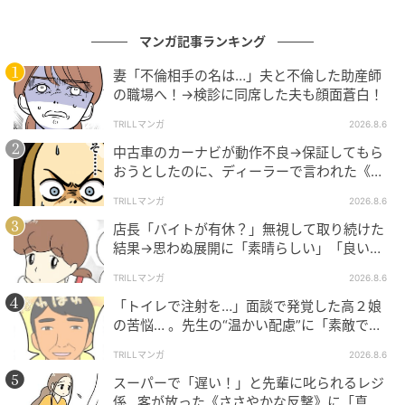
マンガ記事ランキング
妻「不倫相手の名は…」夫と不倫した助産師
の職場へ！→検診に同席した夫も顔面蒼白！
TRILLマンガ
2026.8.6
中古車のカーナビが動作不良→保証してもら
おうとしたのに、ディーラーで言われた《事
実》に唖然…
TRILLマンガ
2026.8.6
店長「バイトが有休？」無視して取り続けた
結果→思わぬ展開に「素晴らしい」「良いこ
としましたね」
TRILLマンガ
2026.8.6
「トイレで注射を…」面談で発覚した高２娘
の苦悩… 。先生の“温かい配慮”に「素敵です
ね」「対応がいいね」
TRILLマンガ
2026.8.6
スーパーで「遅い！」と先輩に叱られるレジ
係…客が放った《ささやかな反撃》に「真似