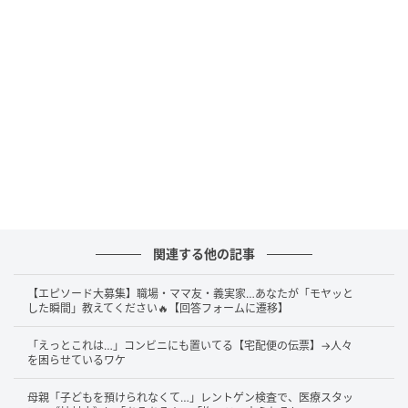
に…「夢のない大人になってしまった」と人知れず、自
己嫌悪に陥ったのだそう。確かに、大人になってしま
うと、自分で焼くより、店員さんに仕上げてもらった
ほうが美味しいし楽だと感じてしまいますよね…。
まるいがんもさんのように、ふとしたタイミングで
「子どもの頃の気持ちを忘れてしまった…」と悲しく
なることはありますよね。「めんどくさい」と思った
まるいがんもさんですが、この時ばかりは自分で焼く
ことで、忘れていた幼い頃の気持ちを思い出せたので
関連する他の記事
はないでしょうか…！
【エピソード大募集】職場・ママ友・義実家…あなたが「モヤッと
note：まるいがんも（
まるいがんも
）
した瞬間」教えてください🔥【回答フォームに遷移】
※本記事は過去に配信した内容を再編集して構成して
「えっとこれは…」コンビニにも置いてる【宅配便の伝票】→人々
を困らせているワケ
います。
母親「子どもを預けられなくて…」レントゲン検査で、医療スタッ