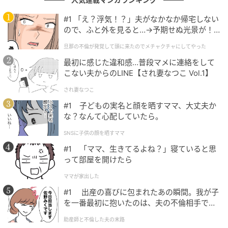
不倫返し
「今から死にま〜す
夫が育児をなめくさっ
愛猫と別れ、
♡」
てる件
空いた穴。そ
#1 「え？浮気！？」夫がなかなか帰宅しない
てきたのは
第1話
第1話
第1話
第1
ので、ふと外を見ると…→予期せぬ光景が！
｜旦那の不倫が発覚して頭に来たのでメチャ
旦那の不倫が発覚して頭に来たのでメチャクチャにしてやった
クチャにしてやった
最初に感じた違和感…普段マメに連絡をして
こない夫からのLINE【され妻なつこ Vol.1】
され妻なつこ
#1 子どもの実名と顔を晒すママ、大丈夫か
な？なんて心配していたら。
SNSに子供の顔を晒すママ
#1 「ママ、生きてるよね？」寝ていると思
って部屋を開けたら
ママが家出した
#1 出産の喜びに包まれたあの瞬間。我が子
を一番最初に抱いたのは、夫の不倫相手でし
た。
助産師と不倫した夫の末路